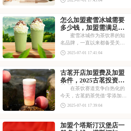
店更是遍布大街小巷，生意火
爆异常。如此强大的品牌吸引
怎么加盟蜜雪冰城需要
力和市场潜力，让众多投资者
心动不已，那么加盟蜜雪冰城
多少钱，加盟需满足哪
需要多少费用呢？以下
些条件
蜜雪冰城作为茶饮界的知
名品牌，一直以来都备受关
注。它以丰富的产品线和高性
2025-07-01 17:41:04
价比，赢得了消费者的口碑和
忠诚度。无论是学生党还是上
古茗开店加盟费及加盟
班族，都是蜜雪冰城的忠实粉
丝。那么，加盟蜜雪冰城的费
条件，2025古茗投资预
用究竟是多少呢？下面
算是多少
在茶饮赛道竞争白热化的
今天，古茗奶茶凭借‘零添加、
低糖健康’的差异化定位，深受
2025-07-01 17:39:04
消费者的喜爱，吸引了不少投
资者的关注，加盟一家古茗需
加盟个塔斯汀汉堡店一
要多少钱？下面就来看看古茗