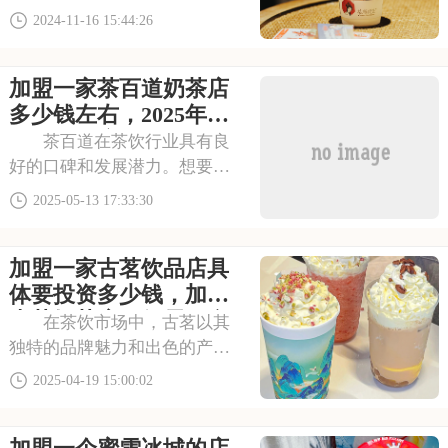
了茶饮加盟的潮流引领者。加
2024-11-16 15:44:26
盟茶颜悦色，意味着你将与一
个备受市场欢迎的品牌共同开
加盟一家茶百道奶茶店
创茶饮行业的新篇章。在这
里，你将获得全面的加盟支持
多少钱左右，2025年茶
和政策扶持，助你轻松
百道饮品店加盟费用明
茶百道在茶饮行业具有良
细
好的口碑和发展潜力。想要加
盟，需了解其加盟费和条件。
2025-05-13 17:33:30
费用投入包括品牌使用、设备
采购、装修等，而加盟条件则
加盟一家古茗饮品店具
对加盟商的资金实力、运营能
力以及店面选址都有明确要
体要投资多少钱，加盟
求，确保品牌长期稳定
古茗奶茶店一般需要多
在茶饮市场中，古茗以其
少加盟费
独特的品牌魅力和出色的产品
口感，赢得了无数消费者的青
2025-04-19 15:00:02
睐。加盟古茗，你将拥有这份
成功的力量，让店铺在市场中
脱颖而出，成为消费者的选