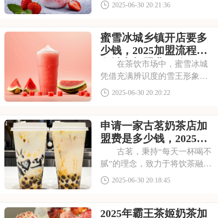
茶饮巧妙融合，推出诸多如摩
2025-06-30 20:21:36
天脆脆、柠檬水等爆款产品。
如今，蜜雪冰城加盟项目火
蜜雪冰城乡镇开店要多
热，以下是蜜雪冰城如何加盟
及加盟费多少，2025蜜雪冰城
少钱，2025加盟流程及
加盟费用明细的具
各城市加盟费一览
在茶饮市场中，蜜雪冰城
凭借充满辨识度的雪王形象与
实惠美味的产品，深受大众喜
2025-06-30 20:20:22
爱。无论是繁华都市，还是乡
镇小城，都能看到它的身影。
申请一家古茗奶茶店加
若你对蜜雪冰城加盟感兴趣，
下面就来看看蜜雪冰城乡镇开
盟费是多少钱，2025年
店要多少钱，202
加盟费用明细及申请条
古茗，秉持“每天一杯喝不
件
腻”的理念，致力于将饮茶融入
日常。在茶饮市场中口碑佳，
2025-06-30 20:18:45
门店常常顾客盈门。要是你也
对古茗加盟感兴趣，下面就来
2025年霸王茶姬奶茶加
看看申请一家古茗奶茶店加盟