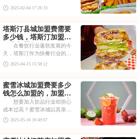
类、亲民的价格和优质的服
2025-02-04 17:26:33
务，成为了许多人日常用餐选
择。无论是香辣鸡腿堡腿，还
塔斯汀县城加盟费需要
是冰爽饮料，都能让人回味。
每当夜幕降临，德克士门店总
多少钱，塔斯汀加盟流
是灯火通明，热闹非凡
程和加盟条件
在餐饮行业蓬勃发展的今
天，塔斯汀作为快餐行业的热
门品牌，以其标准化的制作流
2025-04-15 15:58:12
程、优质的食材以及深入人心
的品牌形象，赢得了广大消费
蜜雪冰城加盟费要多少
者的喜爱。你是否也想开一家
塔斯汀呢？本文将带您解读塔
钱怎么加盟的，加盟蜜
斯汀加盟费用，为您
雪冰城奶茶店需要多少
想要加入饮品行业却担心
钱
成本过高？蜜雪冰城以其亲民
的价格和广泛的受众，成为众
2025-05-16 10:49:07
多投资者的热门选择。那么，
加盟蜜雪冰城需要准备多少资