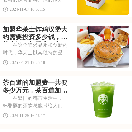
每一份汉堡、每一根薯条都承
2024-11-07 16:57:15
载着消费者对美食的期待与信
赖。因此，我们始终坚守品
加盟华莱士炸鸡汉堡大
质，不断创新，为消费者带来
更好的用餐体验。现在，我们
约需要投资多少钱，华
诚邀有志之士加入我们
莱士汉堡加盟费用和要
在这个追求品质和创新的
求分析
时代，华莱士以其独特的品牌
魅力和优质的产品赢得了广大
2025-04-21 17:25:10
消费者的青睐。如果你也想开
一家快餐店，却又担心自己无
茶百道的加盟费一共要
法应对市场的挑战，那么加盟
华莱士或许能给你带来信心和
多少万元，茶百道加盟
力量。本文将为你详
条件及费用分析
在繁忙的都市生活中，一
杯香醇的茶饮总能带给人们片
刻的宁静与享受。茶百道，这
2024-11-25 16:16:17
个以品质与创新闻名的茶饮品
牌，正以其独特的魅力吸引着