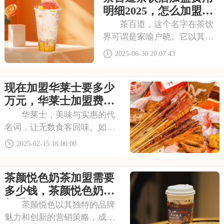
盟条件流程解析的具体分析！
明细2025，怎么加盟茶
希望能为您提供
百道饮品店
茶百道，这个名字在茶饮
界可谓是家喻户晓。它以其丰
富的产品线和独特的品牌风
2025-06-30 20:07:43
格，深受消费者的喜爱。茶饮
行业越来越火，加盟茶百道或
现在加盟华莱士要多少
许是一个不错的选择。那么，
加盟茶百道需要多少费用呢？
万元，华莱士加盟费用
以下是茶百道茶饮店加
和条件
华莱士，美味与实惠的代
名词，让无数食客回味。如果
你也想开一家备受欢迎的快餐
2025-02-15 16:00:00
店，那么华莱士加盟值得考
虑。它不仅有着成熟的经营模
茶颜悦色奶茶加盟需要
式和广泛的品牌影响力，还为
加盟商提供全面的支持。本文
多少钱，茶颜悦色奶茶
将为你详细介绍现在加
加盟条件分析
茶颜悦色以其独特的品牌
魅力和创新的营销策略，成为