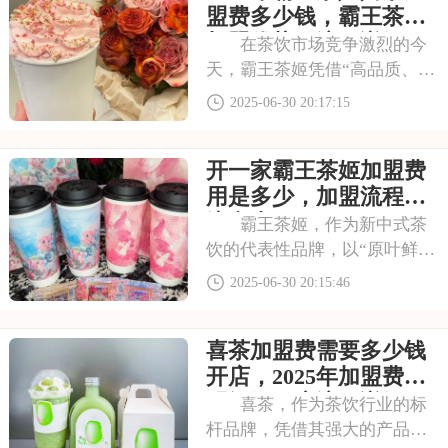
费是多少钱，2025年加盟费用
盟费多少钱，霸王茶姬
明细及申请
加盟优势及流程详解
在茶饮市场竞争激烈的今
天，霸王茶姬凭借“高品质、高
颜值、高体验”的三重优势脱颖
2025-06-30 20:17:15
而出。品牌以“茶”为本，创新
推出多款爆款单品，深受消费
开一家霸王茶姬加盟费
者喜爱。以下是2025年霸王茶
姬奶茶加盟费多少钱，霸王茶
用是多少，加盟流程及
姬加盟优
注意事项
霸王茶姬，作为新中式茶
饮的代表性品牌，以“原叶鲜奶
茶”为核心，融合东方文化与现
2025-06-30 20:15:46
代审美，迅速在年轻消费群体
中掀起热潮。其独特的产品定
喜茶加盟费需要多少钱
位、精致的品牌形象和强大的
市场号召力，吸引了众多创业
开店，2025年加盟费用
者的关注。以下
明细及开店流程详解
喜茶，作为茶饮行业的标
杆品牌，凭借其强大的产品研