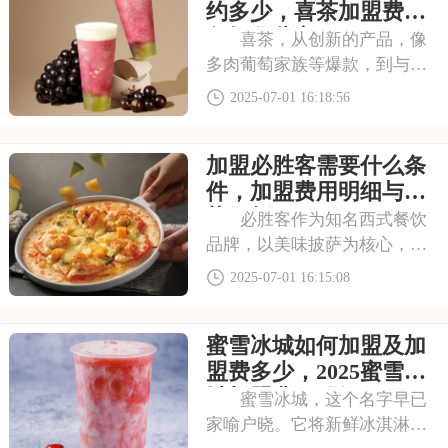
者被其吸引，以下是开一个霸
约多少，喜茶加盟费用
王茶姬店大概多少钱，
包括哪些方面
喜茶，从创新的产品，像
多肉葡萄家族等爆款，到与知
名品牌跨界联名提升影响力，
2025-07-01 16:18:56
喜茶在市场上不断扩大影响
力。以下是开一个喜茶加盟费
加盟必胜客需要什么条
是大约多少，喜茶加盟费用包
括哪些方面的具体分析！希望
件，加盟费用明细与优
能为您提供参考~
势解析
必胜客作为知名西式餐饮
品牌，以美味披萨为核心，搭
配丰富意面、小吃等产品。舒
2025-07-01 16:15:08
适就餐环境与优质服务，使其
成为家庭聚餐、朋友聚会热门
蜜雪冰城如何加盟及加
场所。品牌知名度高，市场需
求稳定。下面就来看看加盟必
盟费多少，2025蜜雪冰
胜客需要什么条件，
城加盟费用明细
蜜雪冰城，这个名字早已
家喻户晓。它将新鲜冰淇淋与