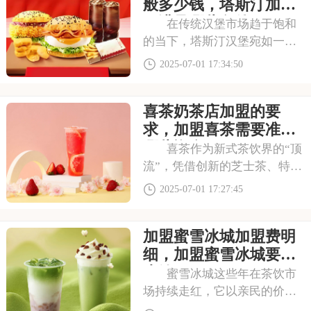
开店加盟费及加盟条件，2025
般多少钱，塔斯汀加盟
古茗投资预
要满足哪些条件
在传统汉堡市场趋于饱和
的当下，塔斯汀汉堡宛如一股
清流，以创新的姿态闯入大众
2025-07-01 17:34:50
视野。随着品牌知名度的不断
提升，越来越多的投资者被其
喜茶奶茶店加盟的要
独特的商业模式所吸引，想要
借助塔斯汀的品牌力量开启自
求，加盟喜茶需要准备
己的创业之路。那么
哪些资金
喜茶作为新式茶饮界的“顶
流”，凭借创新的芝士茶、特色
果茶，还有时尚的门店设计，
2025-07-01 17:27:45
圈粉无数。不少投资者都在关
注这个品牌，但加盟到底要花
加盟蜜雪冰城加盟费明
多少钱？需要满足哪些条件？
以下是喜茶奶茶店加盟的要
细，加盟蜜雪冰城要多
求，加盟喜茶需要
少钱
蜜雪冰城这些年在茶饮市
场持续走红，它以亲民的价格
和丰富的产品线，覆盖了广泛