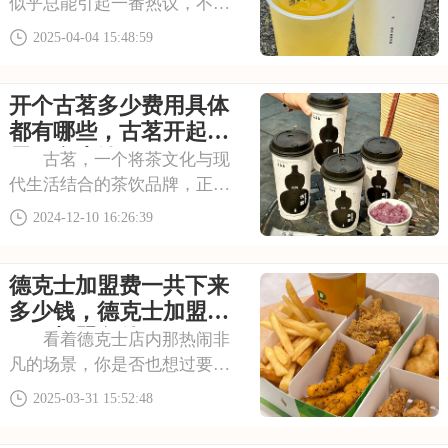
似乎总能引起一番热议，不少
创业者都对其加盟费用感到好
2025-04-04 15:48:59
奇。今天，就让我们来聊聊古
茗加盟的那些费用细节，帮你
开个古茗多少费用具体
更清晰地了解这个品牌。下面
请看古茗奶茶2025加盟费多少
都有哪些，古茗开起来
钱，古茗茶饮加
需要多少钱
古茗，一个将茶文化与现
代生活结合的茶饮品牌，正以
其独特的魅力吸引着越来越多
2024-12-10 16:26:39
的投资者。加盟古茗，不仅意
味着您将拥有一个有竞争力的
德克士加盟费一共下来
茶饮事业，更意味着您将传承
和弘扬中华茶文化。接下来，
多少钱，德克士加盟费
一起深入了解古茗加
用及加盟条件
看着德克士店内那热闹非
凡的场景，你是否也想过要拥
有一家这样的店铺？加盟德克
2025-03-31 15:52:48
士，就是实现你这一梦想的方
式。它不仅有着成熟的运营模