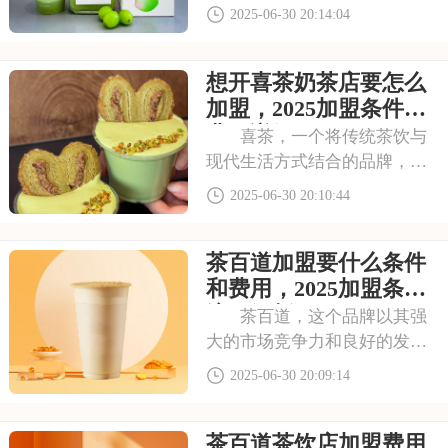
发能力、精致的门店设计和高
2025-06-30 20:14:04
效的运营管理，赢得了市场的
广泛认可。无论是一线城市还
想开喜茶奶茶店要怎么
是下沉市场，喜茶都展现出强
大的竞争力。以下是喜茶加盟
加盟，2025加盟条件及
费需要多少钱开店，
费用详解
喜茶，一个将传统茶饮与
现代生活方式结合的品牌，以
其创新力和品质感迅速崛起。
2025-06-30 20:10:44
从产品到服务，喜茶都力求，
成为消费者心中的高端茶饮代
茶百道加盟要什么条件
表。对于想要加盟喜茶的创业
者，以下是想开喜茶奶茶店要
和费用，2025加盟条件
怎么加盟，2025
流程解析
茶百道，这个品牌以其强
大的市场竞争力和良好的发展
前景，吸引了众多投资者的关
2025-06-30 20:09:14
注。那么，加盟茶百道到底需
要多少钱呢？以下是茶百道加
茶百道茶饮店加盟费用
盟要什么条件和费用，2025加