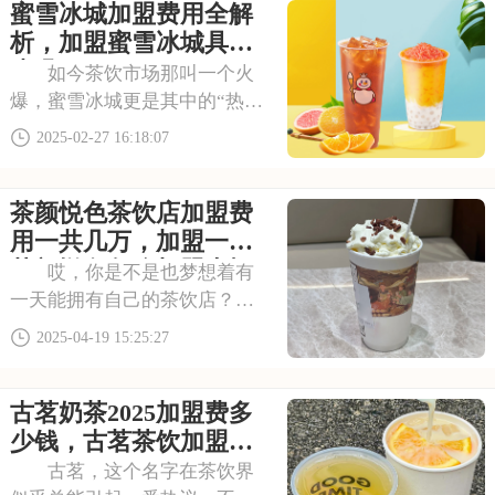
蜜雪冰城加盟费用全解
无数创业者的目光。加盟茶百
道，不仅是对高品质生活的追
析，加盟蜜雪冰城具体
求，更是对美好未来
步骤
如今茶饮市场那叫一个火
爆，蜜雪冰城更是其中的“热门
品牌”。它走的是平价路线，一
2025-02-27 16:18:07
杯奶茶、一个冰淇淋价格都很
亲民，不管是学生党，还是上
茶颜悦色茶饮店加盟费
班族，都爱买它家的东西。在
大街小巷，常常能看到蜜雪冰
用一共几万，加盟一家
城的门店，生意
茶颜悦色怎么加盟大概
哎，你是不是也梦想着有
需要多少钱
一天能拥有自己的茶饮店？那
你可不能错过茶颜悦色这个加
2025-04-19 15:25:27
盟机会！他们家的茶饮，不仅
味道好，还特别有创意。加盟
古茗奶茶2025加盟费多
茶颜悦色，你不仅能学到他们
的制茶秘籍，还能享受品牌带
少钱，古茗茶饮加盟各
来的巨大优势。本文
项费用分析
古茗，这个名字在茶饮界