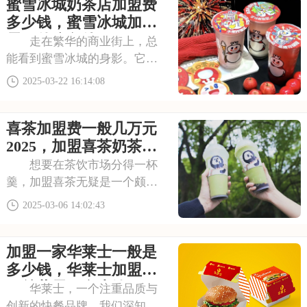
蜜雪冰城奶茶店加盟费
金？又有哪些基本条件需要满
足呢？今天，我们将带你一探
多少钱，蜜雪冰城加盟
究竟，了解这个国民
需要什么条件
走在繁华的商业街上，总
能看到蜜雪冰城的身影。它的
饮品口感独特，种类繁多，深
2025-03-22 16:14:08
受消费者喜爱。如果你也想开
一家这样的茶饮店，加盟蜜雪
喜茶加盟费一般几万元
冰城，享受品牌带来的知名度
和美誉度，让创业之路更加轻
2025，加盟喜茶奶茶店
松。本文将为你揭秘
条件分析
想要在茶饮市场分得一杯
羹，加盟喜茶无疑是一个颇具
吸引力的选择。但在正式迈出
2025-03-06 14:02:43
加盟步伐之前，了解喜茶的加
盟费及加盟条件是至关重要
加盟一家华莱士一般是
的。以下内容将为您揭开喜茶
加盟的神秘面纱。请看下面是
多少钱，华莱士加盟费
有关于喜茶加盟费一般
用总共需要多少钱
华莱士，一个注重品质与
创新的快餐品牌。我们深知，