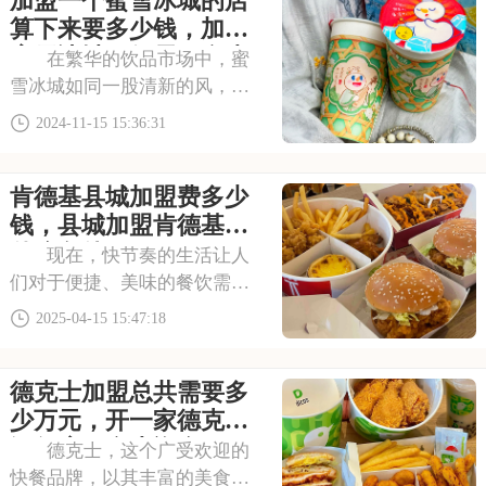
加盟一个蜜雪冰城的店
择。本文将为你揭秘加盟一家
算下来要多少钱，加盟
古茗饮品店具体要投资
蜜雪冰城一般需要多少
在繁华的饮品市场中，蜜
钱
雪冰城如同一股清新的风，以
其独特的品牌魅力和亲民的价
2024-11-15 15:36:31
格定位，赢得了无数消费者的
青睐。加盟蜜雪冰城，不仅意
肯德基县城加盟费多少
味着你将踏入一个充满活力的
行业，更将开启一段与品牌共
钱，县城加盟肯德基要
同成长的创业旅程，
什么条件
现在，快节奏的生活让人
们对于便捷、美味的餐饮需求
日益增长，肯德基以其标志性
2025-04-15 15:47:18
的炸鸡、汉堡等美食，还有整
洁舒适的用餐环境，稳稳占据
德克士加盟总共需要多
着快餐市场的重要份额。下面
是肯德基县城加盟费多少钱，
少万元，开一家德克士
县城加盟肯德基要什
汉堡店要多少资金
德克士，这个广受欢迎的
快餐品牌，以其丰富的美食种