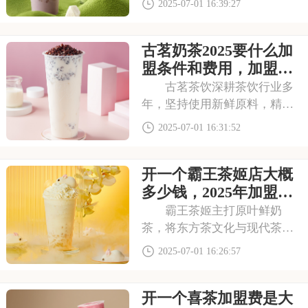
2025-07-01 16:39:27
的消费群体。如此火爆的生意
和强大的品牌扩张力，让众多
古茗奶茶2025要什么加
投资者心动不已。那么，加盟
蜜雪冰城需要多少费用呢？下
盟条件和费用，加盟需
面就来看看加盟蜜雪
要具备哪些条件
古茗茶饮深耕茶饮行业多
年，坚持使用新鲜原料，精心
调配每一杯饮品，以稳定的品
2025-07-01 16:31:52
质和良好的口碑赢得了消费者
的信赖。其看到古茗的发展潜
开一个霸王茶姬店大概
力，不少投资者想加盟。那
么，加盟古茗的费用情况如何
多少钱，2025年加盟费
呢？下面就来看看古茗
用明细与成本预算
霸王茶姬主打原叶鲜奶
茶，将东方茶文化与现代茶饮
巧妙结合。以“原叶鲜奶茶”为
2025-07-01 16:26:57
理念，门店装修充满国风韵
味。凭借独特产品与风格，在
开一个喜茶加盟费是大
茶饮市场脱颖而出。不少投资