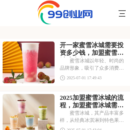
开一家蜜雪冰城需要投
资多少钱，加盟蜜雪冰
城成本高吗
蜜雪冰城以年轻、时尚的
品牌形象，吸引了众多消费者
的目光。其成熟的运营模式和
2025-07-01 17:49:43
广阔的市场前景，让不少投资
者跃跃欲试。那么，加盟蜜雪
2025加盟蜜雪冰城的流
冰城需要投入多少费用呢？以
下是开一家蜜雪冰城需要投资
程，加盟蜜雪冰城需要
多少钱，加盟蜜雪冰
具备哪些条件
蜜雪冰城，其产品丰富多
样，从经典冰淇淋到特色果
茶，满足不同消费者口味。门
2025-07-01 17:43:04