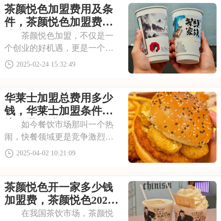
茶颜悦色加盟费用及条
式和丰富的市场经验，还能为
你提供全面的培训和支持。本
件，茶颜悦色加盟费用
文将为你详细介绍德
公布
茶颜悦色加盟，不仅是一
个创业的好机遇，更是一个传
承中华茶文化的平台。茶颜悦
2025-02-24 15:32:49
色以其深厚的文化底蕴和独特
的品牌特色，吸引了无数茶饮
华莱士加盟总费用多少
爱好者的关注。本文将为你详
细介绍茶颜悦色加盟费用及条
钱，华莱士加盟条件及
件，茶颜悦色加盟费
流程是什么
如今餐饮市场那叫一个热
闹，快餐领域更是竞争激烈，
不过华莱士却在其中稳稳地占
2025-04-02 10:21:09
据了一席之地。现在大伙生活
节奏越来越快，对快餐的需求
茶颜悦色开一家多少钱
也越来越大，华莱士这种既实
惠又美味的快餐品牌，市场前
加盟费，茶颜悦色2025
景相当不错。好多创
加盟条件和费用
在我国茶饮市场，茶颜悦