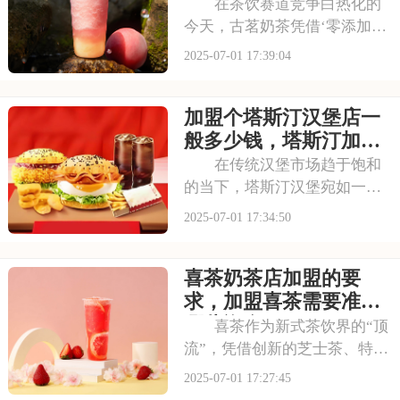
算是多少
在茶饮赛道竞争白热化的
今天，古茗奶茶凭借‘零添加、
低糖健康’的差异化定位，深受
2025-07-01 17:39:04
消费者的喜爱，吸引了不少投
资者的关注，加盟一家古茗需
加盟个塔斯汀汉堡店一
要多少钱？下面就来看看古茗
开店加盟费及加盟条件，2025
般多少钱，塔斯汀加盟
古茗投资预
要满足哪些条件
在传统汉堡市场趋于饱和
的当下，塔斯汀汉堡宛如一股
清流，以创新的姿态闯入大众
2025-07-01 17:34:50
视野。随着品牌知名度的不断
提升，越来越多的投资者被其
喜茶奶茶店加盟的要
独特的商业模式所吸引，想要
借助塔斯汀的品牌力量开启自
求，加盟喜茶需要准备
己的创业之路。那么
哪些资金
喜茶作为新式茶饮界的“顶
流”，凭借创新的芝士茶、特色
果茶，还有时尚的门店设计，
2025-07-01 17:27:45
圈粉无数。不少投资者都在关