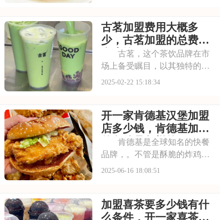
成为许多创业者的热门选择。
那么，加盟塔斯汀汉堡需要准
古茗加盟费用大概多
备多少资金？又有哪些基本条
件需要满足呢？今天，我们将
少，古茗加盟的总费用
带你一探究竟，了解
多少钱
古茗，这个茶饮品牌在市
场上备受瞩目，以其独特的口
味和亲民的价格赢得了众多消
2025-02-22 15:18:34
费者的喜爱。如果你也想加入
茶饮行业，古茗加盟无疑是一
开一家肯德基汉堡加盟
个不错的选择。品牌实力雄
厚，加盟政策优惠，助你轻松
店多少钱，肯德基加盟
开启创业之路。本文将
的条件是怎样的
肯德基是全球知名的快餐
品牌，。不管是酥脆的炸鸡、
美味的汉堡，还是丰富的配
2025-06-16 18:08:51
餐，都很受大家欢迎。肯德基
有庞大的顾客群体，还有成熟
加盟喜茶要多少钱有什
的运营方法，很多人都想加盟
开店。那加盟肯德基要花多少
么条件，开一家喜茶店