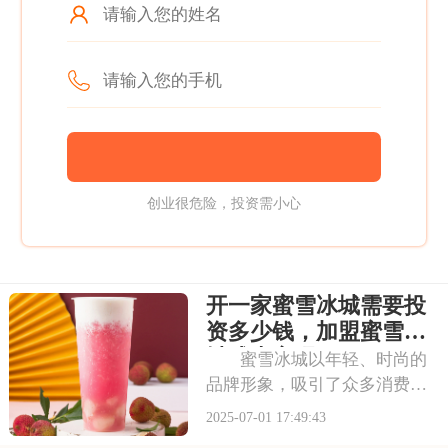
创业很危险，投资需小心
开一家蜜雪冰城需要投
资多少钱，加盟蜜雪冰
城成本高吗
蜜雪冰城以年轻、时尚的
品牌形象，吸引了众多消费者
的目光。其成熟的运营模式和
2025-07-01 17:49:43
广阔的市场前景，让不少投资