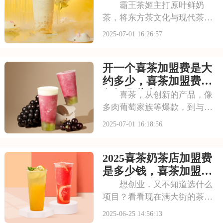
呢？下面就来看看古茗
用明细与成本预算
霸王茶姬主打原叶鲜奶
茶，将东方茶文化与现代茶饮
巧妙结合。以“原叶鲜奶茶”为
2025-07-01 16:26:57
理念，门店装修充满国风韵
味。凭借独特产品与风格，在
开一个喜茶加盟费是大
茶饮市场脱颖而出。不少投资
者被其吸引，以下是开一个霸
约多少，喜茶加盟费用
王茶姬店大概多少钱，
包括哪些方面
喜茶，从创新的产品，像
多肉葡萄家族等爆款，到与知
名品牌跨界联名提升影响力，
2025-07-01 16:18:56
喜茶在市场上不断扩大影响
力。以下是开一个喜茶加盟费
2025喜茶奶茶店加盟费
是大约多少，喜茶加盟费用包
括哪些方面的具体分析！希望
是多少钱，喜茶加盟的
能为您提供参考~
具体流程是什么
想创业，又不知道选什么
项目？看看现在满大街的茶饮
店就知道了，这可是个热门赛
2025-06-25 14:56:13
道！喜茶，作为新茶饮的“开创