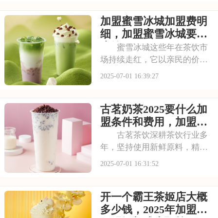
注这个品牌，但加盟到底要花
加盟蜜雪冰城加盟费明
多少钱？需要满足哪些条件？
以下是喜茶奶茶店加盟的要
细，加盟蜜雪冰城要多
求，加盟喜茶需要
少钱
蜜雪冰城这些年在茶饮市
场持续走红，它以亲民的价格
和丰富的产品线，覆盖了广泛
2025-07-01 16:39:27
的消费群体。如此火爆的生意
和强大的品牌扩张力，让众多
古茗奶茶2025要什么加
投资者心动不已。那么，加盟
蜜雪冰城需要多少费用呢？下
盟条件和费用，加盟需
面就来看看加盟蜜雪
要具备哪些条件
古茗茶饮深耕茶饮行业多
年，坚持使用新鲜原料，精心
调配每一杯饮品，以稳定的品
2025-07-01 16:31:52
质和良好的口碑赢得了消费者
的信赖。其看到古茗的发展潜
开一个霸王茶姬店大概
力，不少投资者想加盟。那
么，加盟古茗的费用情况如何
多少钱，2025年加盟费