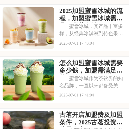
者跃跃欲试。那么，加盟蜜雪
2025加盟蜜雪冰城的流
冰城需要投入多少费用呢？以
下是开一家蜜雪冰城需要投资
程，加盟蜜雪冰城需要
多少钱，加盟蜜雪冰
具备哪些条件
蜜雪冰城，其产品丰富多
样，从经典冰淇淋到特色果
茶，满足不同消费者口味。门
2025-07-01 17:43:04
店更是遍布大街小巷，生意火
爆异常。如此强大的品牌吸引
怎么加盟蜜雪冰城需要
力和市场潜力，让众多投资者
心动不已，那么加盟蜜雪冰城
多少钱，加盟需满足哪
需要多少费用呢？以下
些条件
蜜雪冰城作为茶饮界的知
名品牌，一直以来都备受关
注。它以丰富的产品线和高性
2025-07-01 17:41:04
价比，赢得了消费者的口碑和
忠诚度。无论是学生党还是上
古茗开店加盟费及加盟
班族，都是蜜雪冰城的忠实粉
丝。那么，加盟蜜雪冰城的费
条件，2025古茗投资预
用究竟是多少呢？下面