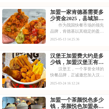
者”之一，从一杯芝士茶火遍大
加盟一家肯德基需要多
江南北，靠的就是不断创新和
坚持品质。如果你也被喜茶的
少资金2025，县城加盟
魅力所吸引，想
肯德基汉堡一共多少钱
作为我国快餐市场的领先
品牌，肯德基以其稳定的盈利
模式和强大的品牌号召力吸引
2025-05-13 14:25:36
了众多投资者。加盟肯德基，
首先需要了解其加盟费用和条
汉堡王加盟费大约是多
件。费用主要包括品牌使用
费、保证金等，而加盟条件则
少钱，加盟汉堡王有什
对资金实力、经营经验
么要求
汉堡王，一个享誉全球的
快餐品牌，正诚邀您加入汉堡
王的加盟行列。在这里，您将
2025-03-24 16:12:24
享受到品牌的优势、专业的指
导和持续的支持。让汉堡王携
加盟一个茶颜悦色多少
手共进，共创汉堡王的美好未
来。本文将为你揭秘汉堡王加
钱，茶颜悦色加盟条件