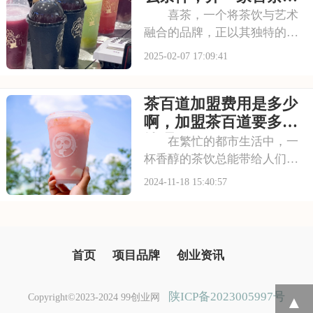
钱？需要满足啥条件？
需要多少万元
喜茶，一个将茶饮与艺术
融合的品牌，正以其独特的魅
力引领着茶饮行业的潮流。如
2025-02-07 17:09:41
果你也热爱茶饮，渴望在茶饮
市场中展现自己的才华，那么
茶百道加盟费用是多少
加盟喜茶将是你的明智选择。
本文将为你揭秘加盟喜茶要多
啊，加盟茶百道要多少
少钱有什么条件，开
钱呢
在繁忙的都市生活中，一
杯香醇的茶饮总能带给人们片
刻的宁静与享受。茶百道，这
2024-11-18 15:40:57
个以品质与创新闻名的茶饮品
牌，正以其独特的魅力吸引着
无数创业者的目光。加盟茶百
道，不仅是对高品质生活的追
首页
项目品牌
创业资讯
求，更是对美好未来
陕ICP备2023005997号
Copyright©2023-2024 99创业网
▲