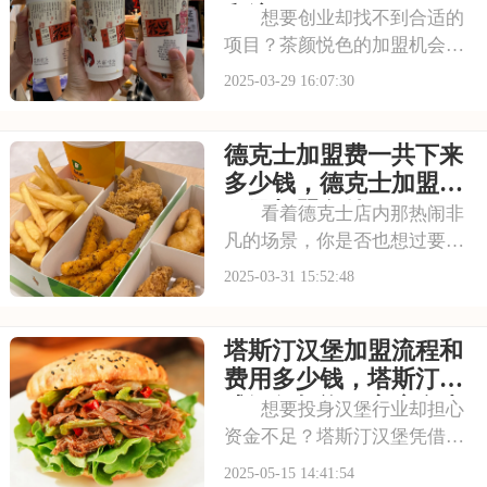
盟费大约是多少钱，
和流程
想要创业却找不到合适的
项目？茶颜悦色的加盟机会或
许正是你所需的。作为茶饮行
2025-03-29 16:07:30
业的知名品牌，茶颜悦色以其
深厚的品牌底蕴和强大的市场
德克士加盟费一共下来
影响力为加盟商提供了坚实的
后盾。本文将为你揭秘加盟一
多少钱，德克士加盟费
个茶颜悦色多少钱，
用及加盟条件
看着德克士店内那热闹非
凡的场景，你是否也想过要拥
有一家这样的店铺？加盟德克
2025-03-31 15:52:48
士，就是实现你这一梦想的方
式。它不仅有着成熟的运营模
塔斯汀汉堡加盟流程和
式和丰富的市场经验，还能为
你提供全面的培训和支持。本
费用多少钱，塔斯汀中
文将为你详细介绍德
式汉堡投资一家店多少
想要投身汉堡行业却担心
钱
资金不足？塔斯汀汉堡凭借其
高性价比和独特的产品定位，
2025-05-15 14:41:54