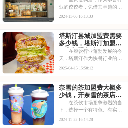
业的佼佼者，凭借其卓越的品
牌实力、成熟的运营体系和丰
2024-11-06 16:13:33
富的市场经验，始终保持着领
先地位。加盟全家，意味着您
塔斯汀县城加盟费需要
将有机会成为这一知名品牌的
一员，共享其带来的无限商机
多少钱，塔斯汀加盟流
和广阔市场。在这里
程和加盟条件
在餐饮行业蓬勃发展的今
天，塔斯汀作为快餐行业的热
门品牌，以其标准化的制作流
2025-04-15 15:58:12
程、优质的食材以及深入人心
的品牌形象，赢得了广大消费
奈雪的茶加盟费大概多
者的喜爱。你是否也想开一家
塔斯汀呢？本文将带您解读塔
少钱，开奈雪的茶店具
斯汀加盟费用，为您
体需要多少钱
在茶饮市场竞争激烈的当
下，选择一个有特色、有实力
的品牌至关重要。奈雪的茶，
2024-11-22 16:14:28
以其独特的品牌定位和创新的