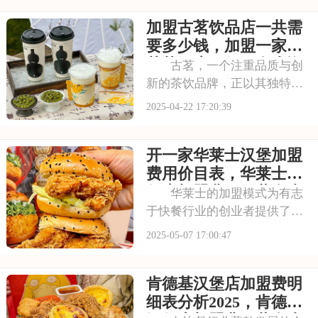
产品研发能力，在市场中脱颖
加盟古茗饮品店一共需
而出。加盟奈雪的茶，你将获
得全方位的支持与指导，助力
要多少钱，加盟一家古
你在茶饮市场中稳步
茗茶饮店一般要多少资
古茗，一个注重品质与创
金
新的茶饮品牌，正以其独特的
魅力和卓越的品质，引领着茶
2025-04-22 17:20:39
饮行业的潮流。如果你也热爱
茶饮，渴望在茶饮市场中有所
开一家华莱士汉堡加盟
建树，那么加盟古茗将是你的
选择。本文将为你揭秘加盟古
费用价目表，华莱士汉
茗饮品店一共需要多
堡店加盟费用一共多少
华莱士的加盟模式为有志
钱
于快餐行业的创业者提供了良
好的机遇。加盟费用主要包括
2025-05-07 17:00:47
品牌使用费、装修费、设备费
等。华莱士对加盟商的资金实
肯德基汉堡店加盟费明
力和运营能力有门槛，同时希
望加盟商能够认同并维护华莱
细表分析2025，肯德基
士的品牌形象和服务