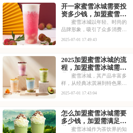
开一家蜜雪冰城需要投
资多少钱，加盟蜜雪冰
城成本高吗
蜜雪冰城以年轻、时尚的
品牌形象，吸引了众多消费者
的目光。其成熟的运营模式和
2025-07-01 17:49:43
广阔的市场前景，让不少投资
者跃跃欲试。那么，加盟蜜雪
2025加盟蜜雪冰城的流
冰城需要投入多少费用呢？以
下是开一家蜜雪冰城需要投资
程，加盟蜜雪冰城需要
多少钱，加盟蜜雪冰
具备哪些条件
蜜雪冰城，其产品丰富多
样，从经典冰淇淋到特色果
茶，满足不同消费者口味。门
2025-07-01 17:43:04
店更是遍布大街小巷，生意火
爆异常。如此强大的品牌吸引
怎么加盟蜜雪冰城需要
力和市场潜力，让众多投资者
心动不已，那么加盟蜜雪冰城
多少钱，加盟需满足哪
需要多少费用呢？以下
些条件
蜜雪冰城作为茶饮界的知