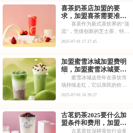
提升，越来越多的投资者被其
喜茶奶茶店加盟的要
独特的商业模式所吸引，想要
借助塔斯汀的品牌力量开启自
求，加盟喜茶需要准备
己的创业之路。那么
哪些资金
喜茶作为新式茶饮界的“顶
流”，凭借创新的芝士茶、特色
果茶，还有时尚的门店设计，
2025-07-01 17:27:45
圈粉无数。不少投资者都在关
注这个品牌，但加盟到底要花
加盟蜜雪冰城加盟费明
多少钱？需要满足哪些条件？
以下是喜茶奶茶店加盟的要
细，加盟蜜雪冰城要多
求，加盟喜茶需要
少钱
蜜雪冰城这些年在茶饮市
场持续走红，它以亲民的价格
和丰富的产品线，覆盖了广泛
2025-07-01 16:39:27
的消费群体。如此火爆的生意
和强大的品牌扩张力，让众多
古茗奶茶2025要什么加
投资者心动不已。那么，加盟
蜜雪冰城需要多少费用呢？下
盟条件和费用，加盟需
面就来看看加盟蜜雪
要具备哪些条件
古茗茶饮深耕茶饮行业多