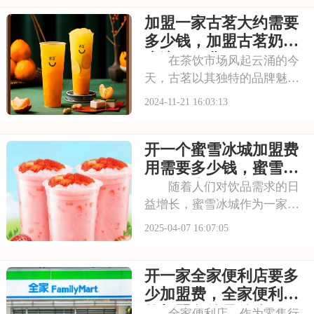
力。以下是开一个喜茶加盟费
加盟一家古茗大约需要
是大约多少，喜茶加盟费用包
括哪些方面的具体分析！希望
多少钱，加盟古茗奶茶
能为您提供参考~
店流程及费用
在茶饮市场风起云涌的今
天，古茗以其独特的品牌魅力
和深厚的文化底蕴，成为了众
2024-11-21 16:03:13
多投资者眼中的香饽饽。加盟
古茗，不仅是一次商业的选
开一个蜜雪冰城加盟费
择，更是一场关于茶文化与传
统美学的深度邂逅。本文将为
用需要多少钱，蜜雪冰
您详细剖析古茗加盟的
城奶茶店加盟流程表
随着人们对饮品需求的日
益增长，蜜雪冰城作为一家知
名饮品品牌，吸引了众多投资
2025-04-07 16:07:05
者的目光。那么，加盟蜜雪冰
城需要多少费用呢？本文将为
开一家全家便利店要多
您详细解析开一个蜜雪冰城加
盟费用需要多少钱，蜜雪冰城
少加盟费，全家便利店
奶茶店加盟流程表。
的加盟条件是什么
全家便利店，作为零售行