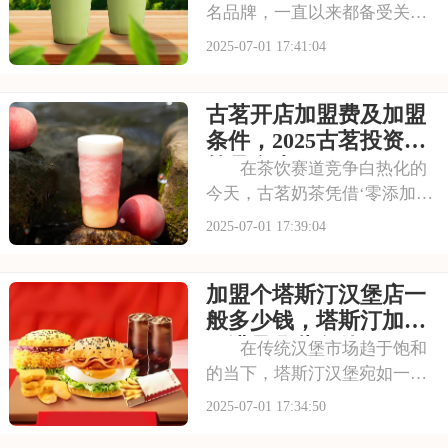
名品牌，一直以来都备受关
注。它以丰富的产品线和高性
2025-07-01 17:41:04
价比，赢得了消费者的口碑和
忠诚度。无论是学生党还是上
古茗开店加盟费及加盟
班族，都是蜜雪冰城的忠实粉
丝。那么，加盟蜜雪冰城的费
条件，2025古茗投资预
用究竟是多少呢？下面
算是多少
在茶饮赛道竞争白热化的
今天，古茗奶茶凭借‘零添加、
低糖健康’的差异化定位，深受
2025-07-01 17:39:04
消费者的喜爱，吸引了不少投
资者的关注，加盟一家古茗需
加盟个塔斯汀汉堡店一
要多少钱？下面就来看看古茗
开店加盟费及加盟条件，2025
般多少钱，塔斯汀加盟
古茗投资预
要满足哪些条件
在传统汉堡市场趋于饱和
的当下，塔斯汀汉堡宛如一股
清流，以创新的姿态闯入大众
2025-07-01 17:34:50
视野。随着品牌知名度的不断