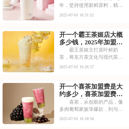
年，坚持使用新鲜原料，精心
调配每一杯饮品，以稳定的品
2025-07-01 16:31:52
质和良好的口碑赢得了消费者
的信赖。其看到古茗的发展潜
开一个霸王茶姬店大概
力，不少投资者想加盟。那
么，加盟古茗的费用情况如何
多少钱，2025年加盟费
呢？下面就来看看古茗
用明细与成本预算
霸王茶姬主打原叶鲜奶
茶，将东方茶文化与现代茶饮
巧妙结合。以“原叶鲜奶茶”为
2025-07-01 16:26:57
理念，门店装修充满国风韵
味。凭借独特产品与风格，在
开一个喜茶加盟费是大
茶饮市场脱颖而出。不少投资
者被其吸引，以下是开一个霸
约多少，喜茶加盟费用
王茶姬店大概多少钱，
包括哪些方面
喜茶，从创新的产品，像
多肉葡萄家族等爆款，到与知
名品牌跨界联名提升影响力，
2025-07-01 16:18:56
喜茶在市场上不断扩大影响