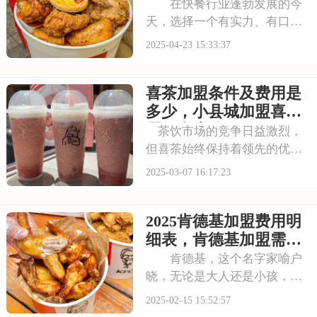
汉堡店加盟费一共多少
在快餐行业蓬勃发展的今
万元
天，选择一个有实力、有口碑
的品牌至关重要。加盟肯德
2025-04-23 15:33:37
基，你将踏入一个充满机遇与
挑战的新领域，与肯德基一起
喜茶加盟条件及费用是
共创快餐事业的辉煌未来。本
文将为你揭秘肯德基汉堡店加
多少，小县城加盟喜茶
盟费明细表分析202
需要多少钱
茶饮市场的竞争日益激烈，
但喜茶始终保持着领先的优
势。这得益于对产品质量的严
2025-03-07 16:17:23
格把控和对茶饮文化的深入挖
掘。现在，喜茶诚邀有志之士
2025肯德基加盟费用明
加入喜茶的大家庭，一起将这
份美好传递给更多人。本文将
细表，肯德基加盟需要
为你揭秘喜茶加盟条件
什么条件
肯德基，这个名字家喻户
晓，无论是大人还是小孩，都
对它的美味难以忘怀。作为全
2025-02-15 15:52:57
球知名的快餐品牌，肯德基不