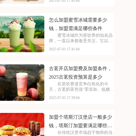
2025-07-01 17:43:04
小巷，生意火爆异常。如此强大的
品牌吸引力和市场潜力，让众多投
资者心动不已，那么加盟蜜雪冰城
需要多少费用呢？以下
怎么加盟蜜雪冰城需要多少
钱，加盟需满足哪些条件
蜜雪冰城作为茶饮界的知名品
牌，一直以来都备受关注。它以丰
富的产品线和高性价比，赢得了消
2025-07-01 17:41:04
费者的口碑和忠诚度。无论是学生
党还是上班族，都是蜜雪冰城的忠
实粉丝。那么，加盟蜜雪冰城的费
用究竟是多少呢？下面
古茗开店加盟费及加盟条件，
2025古茗投资预算是多少
在茶饮赛道竞争白热化的今
天，古茗奶茶凭借‘零添加、低糖健
康’的差异化定位，深受消费者的喜
2025-07-01 17:39:04
爱，吸引了不少投资者的关注，加
盟一家古茗需要多少钱？下面就来
看看古茗开店加盟费及加盟条件，
2025古茗投资预
加盟个塔斯汀汉堡店一般多少
钱，塔斯汀加盟要满足哪些条
在传统汉堡市场趋于饱和的当
件