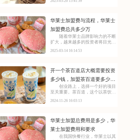
2025-03-20 15:41:59
营体系，在市场中具有很强的竞争
力。加盟汉堡王，你可以借助它的
品牌优势，快速打开市场局面。本
文将为你揭秘汉堡王加盟
华莱士加盟费与流程，华莱士
加盟费总共多少万
随着华莱士品牌影响力的不断
扩大，越来越多的投资者将目光投
向了这个充满潜力的快餐品牌。想
2025-03-14 16:14:53
要加盟华莱士，首先要了解其加盟
费用及加盟条件。本文将为您详细
解析，助您顺利开启创业之旅。请
看下面是有关于华莱士
开一个茶百道店大概需要投资
多少钱，加盟茶百道要多少钱
创业路上，选择一个好的项目
有什么条件
至关重要。茶百道，这个以茶饮为
核心竞争力的品牌，正以其强大的
2024-11-26 16:03:13
品牌影响力和市场号召力，引领着
茶饮行业的潮流。加盟茶百道，你
将获得全方位的支持与帮助，从选
址到装修，从技术培训
华莱士加盟总费用是多少，华
莱士加盟费用和要求
在我国快餐行业，华莱士以其