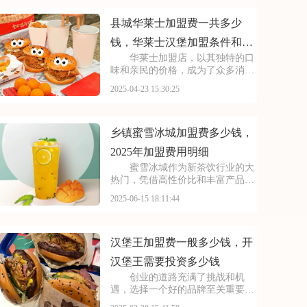
盟霸王茶姬，你将能够借助品牌的
力量，传承和发扬中华茶
县城华莱士加盟费一共多少
钱，华莱士汉堡加盟条件和费
华莱士加盟店，以其独特的口
用分析
味和亲民的价格，成为了众多消费
者心中的美食圣地。加盟华莱士，
2025-04-23 15:30:25
就是选择了一个能够与消费者建立
深厚情感联系的品牌，一个能够陪
伴人们度过每一个美好时光的快餐
店。本文将为你揭秘县
乡镇蜜雪冰城加盟费多少钱，
2025年加盟费用明细
蜜雪冰城作为新茶饮行业的大
热门，凭借高性价比和丰富产品
线，占据市场一席之地。它精准锁
2025-06-15 18:11:44
定年轻群体，各种鲜果茶、冰淇淋
和休闲小吃，口味丰富，满足不同
人的味蕾。要是想加盟这样一个有
潜力的品牌，得投入多少
汉堡王加盟费一般多少钱，开
汉堡王需要投资多少钱
创业的道路充满了挑战和机
遇，选择一个好的品牌至关重要。
它拥有强大的品牌实力和完善的运