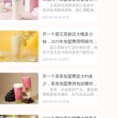
古茗茶饮深耕茶饮行业多年，
件
坚持使用新鲜原料，精心调配每一
杯饮品，以稳定的品质和良好的口
2025-07-01 16:31:52
碑赢得了消费者的信赖。其看到古
茗的发展潜力，不少投资者想加
盟。那么，加盟古茗的费用情况如
何呢？下面就来看看古茗
开一个霸王茶姬店大概多少
钱，2025年加盟费用明细与成
霸王茶姬主打原叶鲜奶茶，将
本预算
东方茶文化与现代茶饮巧妙结合。
以“原叶鲜奶茶”为理念，门店装修
2025-07-01 16:26:57
充满国风韵味。凭借独特产品与风
格，在茶饮市场脱颖而出。不少投
资者被其吸引，以下是开一个霸王
茶姬店大概多少钱，
开一个喜茶加盟费是大约多
少，喜茶加盟费用包括哪些方
喜茶，从创新的产品，像多肉
面
葡萄家族等爆款，到与知名品牌跨
界联名提升影响力，喜茶在市场上
2025-07-01 16:18:56
不断扩大影响力。以下是开一个喜
茶加盟费是大约多少，喜茶加盟费
用包括哪些方面的具体分析！希望