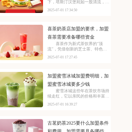
下，塔斯汀汉堡宛如一股清流，以
创新的姿态闯入大众视野。随着品
2025-07-01 17:34:50
牌知名度的不断提升，越来越多的
投资者被其独特的商业模式所吸
引，想要借助塔斯汀的品牌力量开
启自己的创业之路。那么
喜茶奶茶店加盟的要求，加盟
喜茶需要准备哪些资金
喜茶作为新式茶饮界的“顶
流”，凭借创新的芝士茶、特色果
茶，还有时尚的门店设计，圈粉无
2025-07-01 17:27:45
数。不少投资者都在关注这个品
牌，但加盟到底要花多少钱？需要
满足哪些条件？以下是喜茶奶茶店
加盟的要求，加盟喜茶需要
加盟蜜雪冰城加盟费明细，加
盟蜜雪冰城要多少钱
蜜雪冰城这些年在茶饮市场持
续走红，它以亲民的价格和丰富的
产品线，覆盖了广泛的消费群体。
2025-07-01 16:39:27
如此火爆的生意和强大的品牌扩张
力，让众多投资者心动不已。那
么，加盟蜜雪冰城需要多少费用
呢？下面就来看看加盟蜜雪
古茗奶茶2025要什么加盟条件
和费用，加盟需要具备哪些条