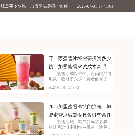
冰城需要多少钱，加盟需满足哪些条件
2025-07-01 17:41:04
加盟条件，2025古茗投资预算是多少
2025-07-01 17:39:04
般多少钱，塔斯汀加盟要满足哪些条件
2025-07-01 17:34:50
要投资多少钱，加盟蜜雪冰城成本高吗
2025-07-01 17:49:43
开一家蜜雪冰城需要投资多少
钱，加盟蜜雪冰城成本高吗
蜜雪冰城以年轻、时尚的品牌
形象，吸引了众多消费者的目光。
其成熟的运营模式和广阔的市场前
2025-07-01 17:49:43
景，让不少投资者跃跃欲试。那
么，加盟蜜雪冰城需要投入多少费
用呢？以下是开一家蜜雪冰城需要
投资多少钱，加盟蜜雪冰
2025加盟蜜雪冰城的流程，加
盟蜜雪冰城需要具备哪些条件
蜜雪冰城，其产品丰富多样，
从经典冰淇淋到特色果茶，满足不
同消费者口味。门店更是遍布大街