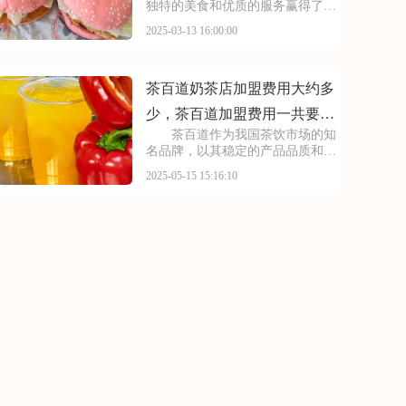
独特的美食和优质的服务赢得了消
费者的青睐。许多创业者都看好华
2025-03-13 16:00:00
莱士的发展前景，纷纷咨询加盟事
宜。那么，加盟华莱士需要支付多
少加盟费，又需要满足哪些加盟条
件呢？接下来，让我们
茶百道奶茶店加盟费用大约多
少，茶百道加盟费用一共要多
茶百道作为我国茶饮市场的知
少钱
名品牌，以其稳定的产品品质和广
泛的消费者基础吸引了众多创业
2025-05-15 15:16:10
者。加盟茶百道，首先需要了解其
加盟费用和条件。费用主要包括品
牌使用费、保证金等，而加盟条件
则对资金实力、经营经验