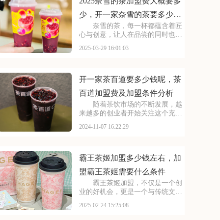
能为您提供参考~
2025奈雪的茶加盟费大概要多
少，开一家奈雪的茶要多少资
奈雪的茶，每一杯都蕴含着匠
金
心与创意，让人在品尝的同时也能
感受到品牌的独特魅力。现在，你
2025-03-29 16:01:03
也有机会成为奈雪的茶的一员。通
过加盟奈雪的茶，你将获得广阔的
市场前景和丰厚的利润空间。本文
将为你揭秘2025奈
开一家茶百道要多少钱呢，茶
百道加盟费及加盟条件分析
随着茶饮市场的不断发展，越
来越多的创业者开始关注这个充满
机遇的行业。茶百道作为茶饮行业
2024-11-07 16:22:29
的佼佼者，以其卓越的品质和创新
的口感赢得了消费者的广泛认可。
加盟茶百道，意味着你将与这个备
受市场欢迎的品牌共享
霸王茶姬加盟多少钱左右，加
盟霸王茶姬需要什么条件
霸王茶姬加盟，不仅是一个创
业的好机会，更是一个与传统文化
相结合的创新之旅。霸王茶姬以其
2025-02-24 15:25:08
深厚的文化底蕴和独特的品牌魅
力，赢得了广大消费者的喜爱。加