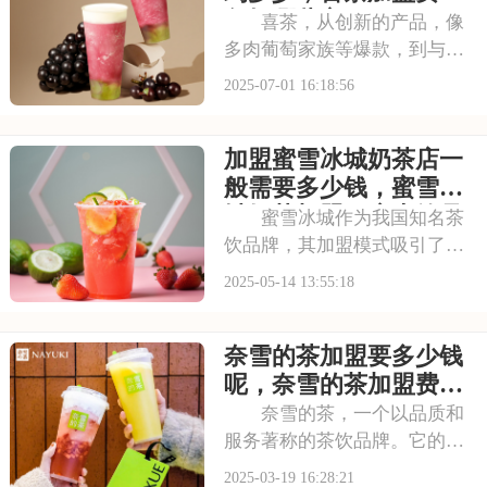
王茶姬店大概多少钱，
包括哪些方面
喜茶，从创新的产品，像
多肉葡萄家族等爆款，到与知
名品牌跨界联名提升影响力，
2025-07-01 16:18:56
喜茶在市场上不断扩大影响
力。以下是开一个喜茶加盟费
加盟蜜雪冰城奶茶店一
是大约多少，喜茶加盟费用包
括哪些方面的具体分析！希望
般需要多少钱，蜜雪冰
能为您提供参考~
城奶茶加盟开店大约是
蜜雪冰城作为我国知名茶
多少
饮品牌，其加盟模式吸引了众
多创业者关注。加盟费用方
2025-05-14 13:55:18
面，涉及品牌使用费、保证金
等多项支出，具体金额因地区
奈雪的茶加盟要多少钱
和店铺规模而异。同时，加盟
者需满足的资金实力和经营管
呢，奈雪的茶加盟费用
理能力，并接受总部的
明细公布
奈雪的茶，一个以品质和
服务著称的茶饮品牌。它的产
品不仅好喝，而且环境舒适，
2025-03-19 16:28:21