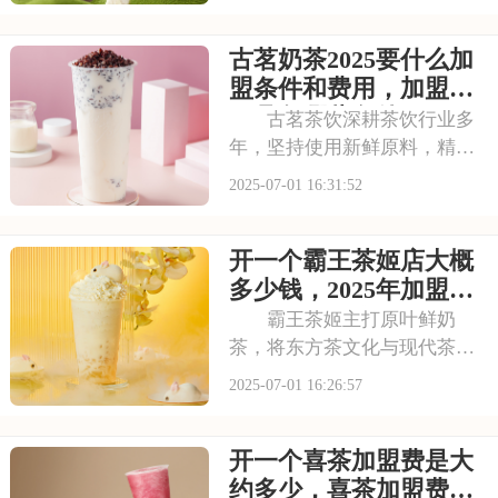
的消费群体。如此火爆的生意
和强大的品牌扩张力，让众多
古茗奶茶2025要什么加
投资者心动不已。那么，加盟
蜜雪冰城需要多少费用呢？下
盟条件和费用，加盟需
面就来看看加盟蜜雪
要具备哪些条件
古茗茶饮深耕茶饮行业多
年，坚持使用新鲜原料，精心
调配每一杯饮品，以稳定的品
2025-07-01 16:31:52
质和良好的口碑赢得了消费者
的信赖。其看到古茗的发展潜
开一个霸王茶姬店大概
力，不少投资者想加盟。那
么，加盟古茗的费用情况如何
多少钱，2025年加盟费
呢？下面就来看看古茗
用明细与成本预算
霸王茶姬主打原叶鲜奶
茶，将东方茶文化与现代茶饮
巧妙结合。以“原叶鲜奶茶”为
2025-07-01 16:26:57
理念，门店装修充满国风韵
味。凭借独特产品与风格，在
开一个喜茶加盟费是大
茶饮市场脱颖而出。不少投资
者被其吸引，以下是开一个霸
约多少，喜茶加盟费用