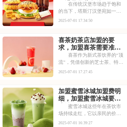
古茗投资预
要满足哪些条件
在传统汉堡市场趋于饱和
的当下，塔斯汀汉堡宛如一股
清流，以创新的姿态闯入大众
2025-07-01 17:34:50
视野。随着品牌知名度的不断
提升，越来越多的投资者被其
喜茶奶茶店加盟的要
独特的商业模式所吸引，想要
借助塔斯汀的品牌力量开启自
求，加盟喜茶需要准备
己的创业之路。那么
哪些资金
喜茶作为新式茶饮界的“顶
流”，凭借创新的芝士茶、特色
果茶，还有时尚的门店设计，
2025-07-01 17:27:45
圈粉无数。不少投资者都在关
注这个品牌，但加盟到底要花
加盟蜜雪冰城加盟费明
多少钱？需要满足哪些条件？
以下是喜茶奶茶店加盟的要
细，加盟蜜雪冰城要多
求，加盟喜茶需要
少钱
蜜雪冰城这些年在茶饮市
场持续走红，它以亲民的价格
和丰富的产品线，覆盖了广泛
2025-07-01 16:39:27