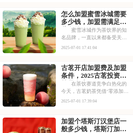
爆异常。如此强大的品牌吸引
怎么加盟蜜雪冰城需要
力和市场潜力，让众多投资者
心动不已，那么加盟蜜雪冰城
多少钱，加盟需满足哪
需要多少费用呢？以下
些条件
蜜雪冰城作为茶饮界的知
名品牌，一直以来都备受关
注。它以丰富的产品线和高性
2025-07-01 17:41:04
价比，赢得了消费者的口碑和
忠诚度。无论是学生党还是上
古茗开店加盟费及加盟
班族，都是蜜雪冰城的忠实粉
丝。那么，加盟蜜雪冰城的费
条件，2025古茗投资预
用究竟是多少呢？下面
算是多少
在茶饮赛道竞争白热化的
今天，古茗奶茶凭借‘零添加、
低糖健康’的差异化定位，深受
2025-07-01 17:39:04
消费者的喜爱，吸引了不少投
资者的关注，加盟一家古茗需
加盟个塔斯汀汉堡店一
要多少钱？下面就来看看古茗
开店加盟费及加盟条件，2025
般多少钱，塔斯汀加盟