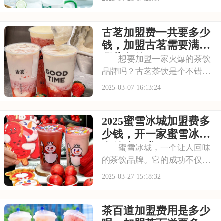
原料和独特的制茶工艺，为消
费者带来了健康美味的茶饮体
古茗加盟费一共要多少
验。对于有意加盟的创业者来
说，茶百道不仅提供了广阔的
钱，加盟古茗需要满足
市场前景，还给予了全
哪些条件
想要加盟一家火爆的茶饮
品牌吗？古茗茶饮是个不错的
选择！古茗以其独特的口感和
2025-03-07 16:13:24
丰富的产品线，赢得了众多消
费者的喜爱。加盟古茗，享受
2025蜜雪冰城加盟费多
品牌带来的流量红利，开启你
的茶饮创业之旅！本文将为你
少钱，开一家蜜雪冰城
揭秘古茗加盟费一共
有什么要求
蜜雪冰城，一个让人回味
的茶饮品牌。它的成功不仅在
于美味的产品，更在于那份对
2025-03-27 15:18:32
顾客的真诚服务。加盟蜜雪冰
城，你将学会如何用心去做生
茶百道加盟费用是多少
意，赢得顾客的信赖和支持，