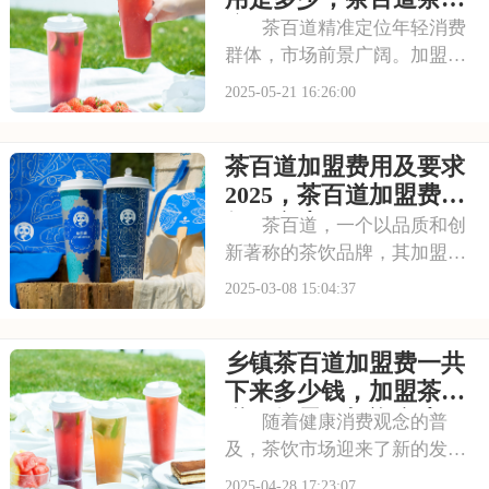
文将为你揭秘蜜雪冰城
店加盟费用一共要多少
茶百道精准定位年轻消费
钱
群体，市场前景广阔。加盟该
品牌，需综合考虑其加盟费和
2025-05-21 16:26:00
条件。费用涉及品牌使用、店
面装修、设备投入等，而加盟
茶百道加盟费用及要求
条件则对店面选址、加盟商资
质有特定要求，以确保品牌形
2025，茶百道加盟费一
象统一。请看下面是
般要多少万
茶百道，一个以品质和创
新著称的茶饮品牌，其加盟消
息备受关注。许多创业者都渴
2025-03-08 15:04:37
望能够加盟茶百道，共享品牌
带来的效益。那么，加盟茶百
乡镇茶百道加盟费一共
道究竟需要哪些条件，加盟费
又是多少呢？让我们一起来了
下来多少钱，加盟茶百
解。请看下面是有关
道一般需要投资多少
随着健康消费观念的普
及，茶饮市场迎来了新的发展
机遇。茶百道，凭借其精选的
2025-04-28 17:23:07