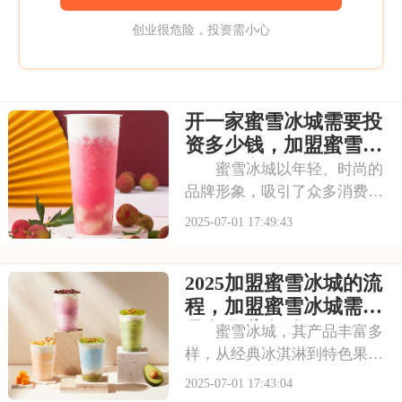
创业很危险，投资需小心
开一家蜜雪冰城需要投
资多少钱，加盟蜜雪冰
城成本高吗
蜜雪冰城以年轻、时尚的
品牌形象，吸引了众多消费者
的目光。其成熟的运营模式和
2025-07-01 17:49:43
广阔的市场前景，让不少投资
者跃跃欲试。那么，加盟蜜雪
2025加盟蜜雪冰城的流
冰城需要投入多少费用呢？以
下是开一家蜜雪冰城需要投资
程，加盟蜜雪冰城需要
多少钱，加盟蜜雪冰
具备哪些条件
蜜雪冰城，其产品丰富多
样，从经典冰淇淋到特色果
茶，满足不同消费者口味。门
2025-07-01 17:43:04
店更是遍布大街小巷，生意火