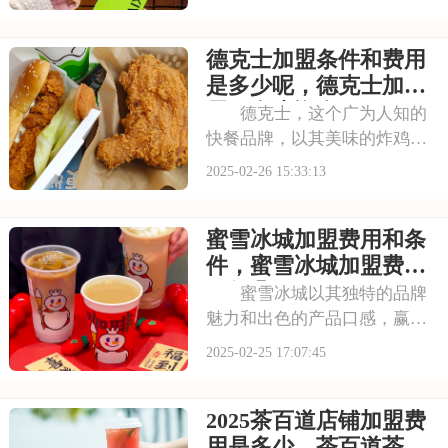
让人流连忘返。如果你也想开
一家这样的店，但又担心自己
德克士加盟条件和费用
没有足够的经验和资源，那么
加盟奈雪的茶或许能帮到你。
是多少呢，德克士加盟
本文将为你揭秘奈雪
需要多少资金
德克士，这个广为人知的
快餐品牌，以其美味的炸鸡和
多样化的餐品选择，赢得了众
2025-02-26 15:33:13
多消费者的喜爱。如果你对快
餐行业充满兴趣，想要开一家
蜜雪冰城加盟费用和条
属于自己的快餐店，德克士加
盟是一个值得考虑的机会。本
件，蜜雪冰城加盟费用
文将为你揭秘德克士
一般几万
蜜雪冰城以其独特的品牌
魅力和出色的产品口感，赢得
了无数消费者的青睐。加盟蜜
2025-02-25 17:07:45
雪冰城，你将拥有这份成功的
秘诀，无需从零开始摸索，直
2025茶百道店铺加盟费
接享受品牌带来的优势和支
持，让创业之路更加顺畅。本
用是多少，茶百道茶饮