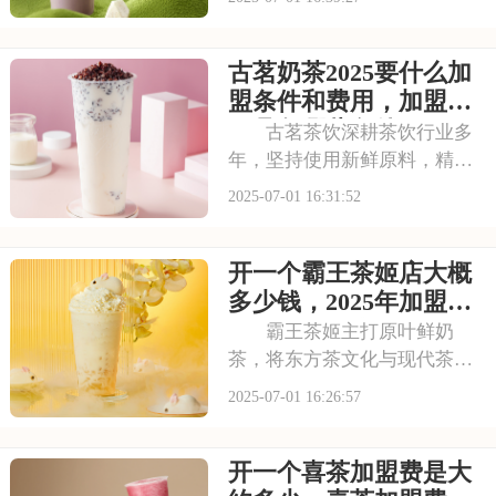
的消费群体。如此火爆的生意
和强大的品牌扩张力，让众多
古茗奶茶2025要什么加
投资者心动不已。那么，加盟
蜜雪冰城需要多少费用呢？下
盟条件和费用，加盟需
面就来看看加盟蜜雪
要具备哪些条件
古茗茶饮深耕茶饮行业多
年，坚持使用新鲜原料，精心
调配每一杯饮品，以稳定的品
2025-07-01 16:31:52
质和良好的口碑赢得了消费者
的信赖。其看到古茗的发展潜
开一个霸王茶姬店大概
力，不少投资者想加盟。那
么，加盟古茗的费用情况如何
多少钱，2025年加盟费
呢？下面就来看看古茗
用明细与成本预算
霸王茶姬主打原叶鲜奶
茶，将东方茶文化与现代茶饮
巧妙结合。以“原叶鲜奶茶”为
2025-07-01 16:26:57
理念，门店装修充满国风韵
味。凭借独特产品与风格，在
开一个喜茶加盟费是大
茶饮市场脱颖而出。不少投资