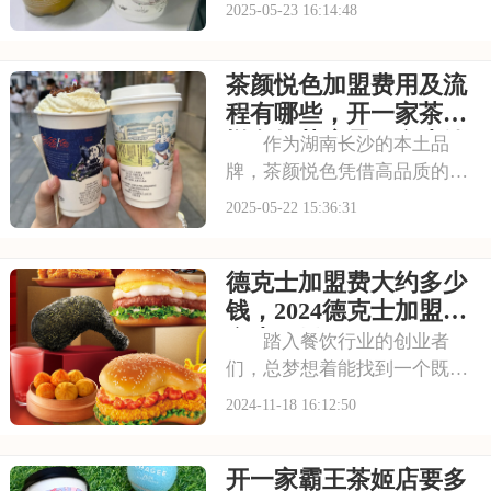
涵上精益求精。每一款饮品都
2025-05-23 16:14:48
拥有一个富有诗意的名字，例
如“声声乌龙”、“幽兰拿铁”，
茶颜悦色加盟费用及流
这些名字不仅朗朗上口，也让
人对饮品充满了美好的遐想。
程有哪些，开一家茶颜
茶颜悦色用这种
悦色奶茶店需要多少钱
作为湖南长沙的本土品
牌，茶颜悦色凭借高品质的茶
饮和亲民的价格赢得了广泛的
2025-05-22 15:36:31
市场认可。其品牌以鲜奶和原
叶茶为原料，强调健康与品
德克士加盟费大约多少
质，深受消费者喜爱。茶颜悦
色的成功，不仅在于其产品本
钱，2024德克士加盟费
身，更在于其对市场的深
多少万元
踏入餐饮行业的创业者
们，总梦想着能找到一个既有
品牌影响力又能带来稳定收益
2024-11-18 16:12:50
的好项目。德克士，这个风靡
我国的快餐品牌，正以开放的
开一家霸王茶姬店要多
姿态欢迎着每一位有志之士的