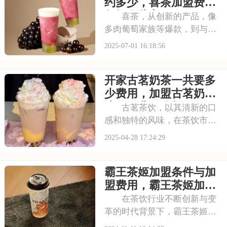
者被其吸引，以下是开一个霸
约多少，喜茶加盟费用
王茶姬店大概多少钱，
包括哪些方面
喜茶，从创新的产品，像
多肉葡萄家族等爆款，到与知
名品牌跨界联名提升影响力，
2025-07-01 16:18:56
喜茶在市场上不断扩大影响
力。以下是开一个喜茶加盟费
开家古茗奶茶一共要多
是大约多少，喜茶加盟费用包
括哪些方面的具体分析！希望
少费用，加盟古茗奶茶
能为您提供参考~
流程及费用分析
古茗茶饮，以其清新的口
感和独特的风味，在茶饮市场
中脱颖而出。加盟古茗，你将
2025-04-28 17:24:29
与这个充满活力的品牌携手共
进，共享市场的机遇，实现你
霸王茶姬加盟条件与加
的创业梦想。本文将为你揭秘
开家古茗奶茶一共要多少费
盟费用，霸王茶姬加盟
用，加盟古茗奶茶流程
费多少钱
在茶饮行业不断创新与变
革的时代背景下，霸王茶姬以
其独特的品牌定位和不断创新