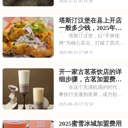
2024-11-11 16:14:38
的产品线，赢得了市场的广泛
认可。加盟我们，你将获得品
塔斯汀汉堡在县上开店
牌的全面赋能，包括技术支
持、运营指导、市场推广等全
一般多少钱，2025年塔
方位服务，助你轻松创
斯汀加盟费用清单
塔斯汀汉堡，以“手擀现
烤”为核心卖点，打破了西式快
餐的固有印象。塔斯汀精准定
2025-06-23 17:08:11
位大众消费群体，20元左右的
套餐价格让打工族和学生党也
开一家古茗茶饮店的详
能轻松享受美味。那么，这样
备受青睐的品牌，加盟费用是
细步骤，古茗加盟费用
否亲民呢？下面
及优势解析
在这个充满机遇的时代，
餐饮行业蓬勃发展，成为创业
的热门领域。古茗，这个近年
2025-06-20 17:35:50
来在街头巷尾越来越常见的品
牌，凭借其稳定的品质和较高
2025蜜雪冰城加盟费用
的品牌知名度，吸引了不少创