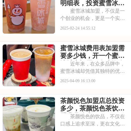
业者。以下是开一家古茗茶饮
明细表，投资蜜雪冰城
店的详细步骤，古茗
要多少钱加盟费
蜜雪冰城加盟，不仅是一
个创业的机会，更是一个实现
梦想的平台。在这里，你可以
2025-02-24 14:55:12
拥有自己的店铺，经营自己喜
欢的品牌，享受创业带来的成
蜜雪冰城费用表加盟需
就感和满足感。蜜雪冰城总部
会为你提供全方位的支持和帮
要多少钱，开一个蜜雪
助，让你在创业过程
冰城大概需要多少资金
近年来，在众多品牌中，
蜜雪冰城却凭借其独特的优势
脱颖而出。它不仅拥有多样化
2025-04-09 16:13:00
的产品，还以其亲民的价格策
略迅速占领市场，无论是逛街
茶颜悦色加盟店总投资
购物还是朋友聚会，蜜雪冰城
都成为了大家的青睐。许多投
多少，茶颜悦色茶饮加
资者都看到了蜜雪冰
盟费具体表
茶颜悦色的饮品，不仅在
口感上追求至深，更在文化内