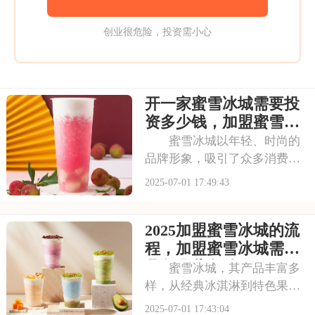
创业很危险，投资需小心
开一家蜜雪冰城需要投
资多少钱，加盟蜜雪冰
城成本高吗
蜜雪冰城以年轻、时尚的
品牌形象，吸引了众多消费者
的目光。其成熟的运营模式和
2025-07-01 17:49:43
广阔的市场前景，让不少投资
者跃跃欲试。那么，加盟蜜雪
2025加盟蜜雪冰城的流
冰城需要投入多少费用呢？以
下是开一家蜜雪冰城需要投资
程，加盟蜜雪冰城需要
多少钱，加盟蜜雪冰
具备哪些条件
蜜雪冰城，其产品丰富多
样，从经典冰淇淋到特色果
茶，满足不同消费者口味。门
2025-07-01 17:43:04