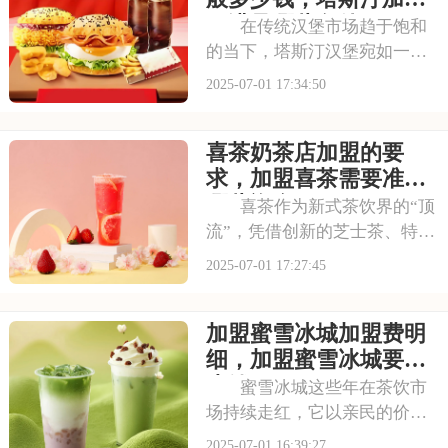
古茗投资预
要满足哪些条件
在传统汉堡市场趋于饱和
的当下，塔斯汀汉堡宛如一股
清流，以创新的姿态闯入大众
2025-07-01 17:34:50
视野。随着品牌知名度的不断
提升，越来越多的投资者被其
喜茶奶茶店加盟的要
独特的商业模式所吸引，想要
借助塔斯汀的品牌力量开启自
求，加盟喜茶需要准备
己的创业之路。那么
哪些资金
喜茶作为新式茶饮界的“顶
流”，凭借创新的芝士茶、特色
果茶，还有时尚的门店设计，
2025-07-01 17:27:45
圈粉无数。不少投资者都在关
注这个品牌，但加盟到底要花
加盟蜜雪冰城加盟费明
多少钱？需要满足哪些条件？
以下是喜茶奶茶店加盟的要
细，加盟蜜雪冰城要多
求，加盟喜茶需要
少钱
蜜雪冰城这些年在茶饮市
场持续走红，它以亲民的价格
和丰富的产品线，覆盖了广泛
2025-07-01 16:39:27