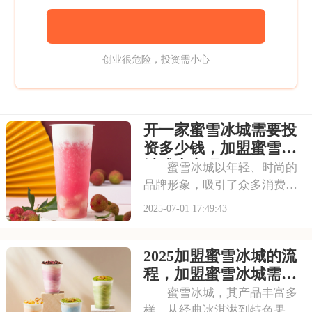
创业很危险，投资需小心
开一家蜜雪冰城需要投
资多少钱，加盟蜜雪冰
城成本高吗
蜜雪冰城以年轻、时尚的
品牌形象，吸引了众多消费者
的目光。其成熟的运营模式和
2025-07-01 17:49:43
广阔的市场前景，让不少投资
者跃跃欲试。那么，加盟蜜雪
2025加盟蜜雪冰城的流
冰城需要投入多少费用呢？以
下是开一家蜜雪冰城需要投资
程，加盟蜜雪冰城需要
多少钱，加盟蜜雪冰
具备哪些条件
蜜雪冰城，其产品丰富多
样，从经典冰淇淋到特色果