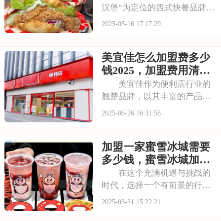
钱
汉堡”为定位的西式快餐品牌，
凭借其独特的产品和营销策略
2025-05-16 17:17:29
迅速走红。对于想要进军快餐
行业的创业者来说，加盟塔斯
美宜佳怎么加盟费多少
汀无疑是一个充满机遇的选
择。那么，加盟塔斯汀需要准
钱2025，加盟费用清单
备多少资金？又有
及条件解析
美宜佳作为便利店行业的
翘楚品牌，以其丰富的产品
线、高效的供应链管理和良好
2025-06-26 16:31:56
的品牌形象，深受广大消费者
的青睐。对美宜佳加盟感兴趣
加盟一家蜜雪冰城需要
的话，下面请看美宜佳怎么加
盟费多少钱2025，加盟费用清
多少钱，蜜雪冰城加盟
单及条件解析的详
需要什么要求
在这个充满机遇与挑战的
时代，选择一个有前景的行业
和有影响力的品牌加盟是成功
2025-03-31 15:22:21
的关键。蜜雪冰城，作为饮品