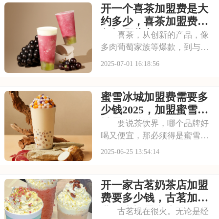
开一个喜茶加盟费是大
茶饮市场脱颖而出。不少投资
者被其吸引，以下是开一个霸
约多少，喜茶加盟费用
王茶姬店大概多少钱，
包括哪些方面
喜茶，从创新的产品，像
多肉葡萄家族等爆款，到与知
名品牌跨界联名提升影响力，
2025-07-01 16:18:56
喜茶在市场上不断扩大影响
力。以下是开一个喜茶加盟费
蜜雪冰城加盟费需要多
是大约多少，喜茶加盟费用包
括哪些方面的具体分析！希望
少钱2025，加盟蜜雪冰
能为您提供参考~
城需要什么条件
要说茶饮界，哪个品牌好
喝又便宜，那必须得是蜜雪冰
城！亲民的价格、丰富的产品
2025-06-25 13:54:14
线，还有那超广的市场覆盖，
不知道吸引了多少小伙伴想加
开一家古茗奶茶店加盟
盟！接下来，一起看看蜜雪冰
城加盟费需要多少钱2025，加
费要多少钱，古茗加盟
盟蜜雪冰城需要
费用大概是多少钱
古茗现在很火。无论是经