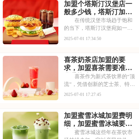
加盟个塔斯汀汉堡店一
要多少钱？下面就来看看古茗
开店加盟费及加盟条件，2025
般多少钱，塔斯汀加盟
古茗投资预
要满足哪些条件
在传统汉堡市场趋于饱和
的当下，塔斯汀汉堡宛如一股
清流，以创新的姿态闯入大众
2025-07-01 17:34:50
视野。随着品牌知名度的不断
提升，越来越多的投资者被其
喜茶奶茶店加盟的要
独特的商业模式所吸引，想要
借助塔斯汀的品牌力量开启自
求，加盟喜茶需要准备
己的创业之路。那么
哪些资金
喜茶作为新式茶饮界的“顶
流”，凭借创新的芝士茶、特色
果茶，还有时尚的门店设计，
2025-07-01 17:27:45
圈粉无数。不少投资者都在关
注这个品牌，但加盟到底要花
加盟蜜雪冰城加盟费明
多少钱？需要满足哪些条件？
以下是喜茶奶茶店加盟的要
细，加盟蜜雪冰城要多
求，加盟喜茶需要
少钱
蜜雪冰城这些年在茶饮市