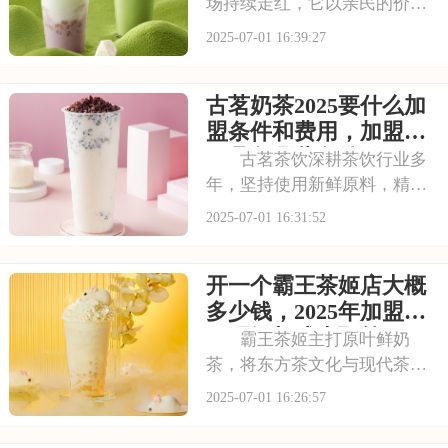
场持续走红，它以亲民的价格
和丰富的产品线，覆盖了广泛
2025-07-01 16:39:27
的消费群体。如此火爆的生意
和强大的品牌扩张力，让众多
古茗奶茶2025要什么加
投资者心动不已。那么，加盟
蜜雪冰城需要多少费用呢？下
盟条件和费用，加盟需
面就来看看加盟蜜雪
要具备哪些条件
古茗茶饮深耕茶饮行业多
年，坚持使用新鲜原料，精心
调配每一杯饮品，以稳定的品
2025-07-01 16:31:52
质和良好的口碑赢得了消费者
的信赖。其看到古茗的发展潜
开一个霸王茶姬店大概
力，不少投资者想加盟。那
么，加盟古茗的费用情况如何
多少钱，2025年加盟费
呢？下面就来看看古茗
用明细与成本预算
霸王茶姬主打原叶鲜奶
茶，将东方茶文化与现代茶饮
巧妙结合。以“原叶鲜奶茶”为
2025-07-01 16:26:57
理念，门店装修充满国风韵
味。凭借独特产品与风格，在