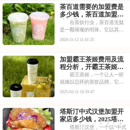
茶百道需要的加盟费是
接享受品牌带来的优势和支
持，让创业之路更加顺畅。本
多少钱，茶百道加盟的
文将为你揭秘2025
大概费用
在茶饮行业，茶百道无疑
是一颗璀璨的明珠。它以其独
特的品牌定位、丰富的产品线
2024-11-12 11:41:25
以及优质的服务赢得了消费者
的广泛好评。加盟茶百道，意
加盟霸王茶姬费用及流
味着你将拥有一个备受市场认
可的优质品牌。在这里，你将
程分析，开霸王茶姬要
享受到从产品研发到
多少加盟费
霸王茶姬，一个让人一听
就难以忘怀的茶饮品牌。它的
产品不仅口感醇厚、香气扑
2025-02-11 16:59:47
鼻，而且文化内涵深厚，让人
在品尝的同时也能感受到茶文
塔斯汀中式汉堡加盟开
化的魅力。如果你也想要创
业，却不知道该选择哪个项
家店多少钱，2025塔斯
目，那么霸王茶姬的加盟项
汀汉堡投资一家店多少
塔斯汀汉堡，一个以“中式