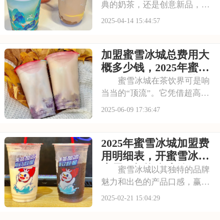
典的奶茶，还是创意新品，古
茗总能给人带来惊喜。现在茶
2025-04-14 15:44:57
饮市场不断扩大，古茗在下沉
市场发展空间广阔，这么受大
加盟蜜雪冰城总费用大
众欢迎的品牌，加盟起来会不
会很贵呢？下面就来看看开一
概多少钱，2025年蜜雪
家古茗奶茶店加盟费
冰城加盟条件与优势
蜜雪冰城在茶饮界可是响
当当的“顶流”。它凭借超高性
价比吸引了一大批年轻群体，
2025-06-09 17:36:47
这么广的受众范围和强大的市
场影响力，带来了天然的流量
2025年蜜雪冰城加盟费
优势。下面就给你揭晓加盟蜜
雪冰城的关键信息，包括加盟
用明细表，开蜜雪冰城
蜜雪冰城总费用大
店需要投资多少钱
蜜雪冰城以其独特的品牌
魅力和出色的产品口感，赢得
了无数消费者的青睐。加盟蜜
2025-02-21 15:04:29
雪冰城，你将拥有这份成功的
秘诀，无需从零开始摸索，直