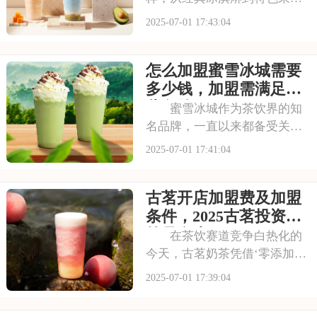
茶，满足不同消费者口味。门
2025-07-01 17:43:04
店更是遍布大街小巷，生意火
爆异常。如此强大的品牌吸引
怎么加盟蜜雪冰城需要
力和市场潜力，让众多投资者
心动不已，那么加盟蜜雪冰城
多少钱，加盟需满足哪
需要多少费用呢？以下
些条件
蜜雪冰城作为茶饮界的知
名品牌，一直以来都备受关
注。它以丰富的产品线和高性
2025-07-01 17:41:04
价比，赢得了消费者的口碑和
忠诚度。无论是学生党还是上
古茗开店加盟费及加盟
班族，都是蜜雪冰城的忠实粉
丝。那么，加盟蜜雪冰城的费
条件，2025古茗投资预
用究竟是多少呢？下面
算是多少
在茶饮赛道竞争白热化的
今天，古茗奶茶凭借‘零添加、
低糖健康’的差异化定位，深受
2025-07-01 17:39:04
消费者的喜爱，吸引了不少投
资者的关注，加盟一家古茗需