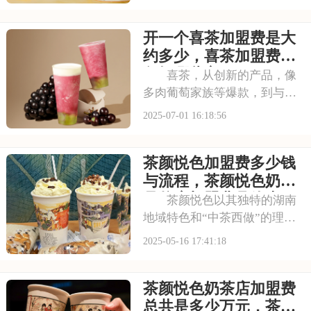
理念，门店装修充满国风韵
味。凭借独特产品与风格，在
开一个喜茶加盟费是大
茶饮市场脱颖而出。不少投资
者被其吸引，以下是开一个霸
约多少，喜茶加盟费用
王茶姬店大概多少钱，
包括哪些方面
喜茶，从创新的产品，像
多肉葡萄家族等爆款，到与知
名品牌跨界联名提升影响力，
2025-07-01 16:18:56
喜茶在市场上不断扩大影响
力。以下是开一个喜茶加盟费
茶颜悦色加盟费多少钱
是大约多少，喜茶加盟费用包
括哪些方面的具体分析！希望
与流程，茶颜悦色奶茶
能为您提供参考~
品牌店加盟费具体表
茶颜悦色以其独特的湖南
地域特色和“中茶西做”的理
念，迅速走红。许多投资者对
2025-05-16 17:41:18
加盟充满兴趣，但需了解其加
盟费和条件。费用包括品牌使
茶颜悦色奶茶店加盟费
用、培训、设备等，而加盟条
件则对店面选址、加盟商资质
总共是多少万元，茶颜