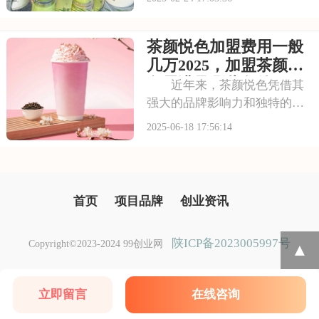
贴心的服务。加盟古茗，你将
拥有这份成功的秘诀，让店铺
茶颜悦色加盟费用一般
生意红火起来。本文将为你揭
秘加盟古茗要多少钱有什么条
几万2025，加盟茶颜悦
件，古茗奶茶店加盟
色需满足哪些条件
近年来，茶颜悦色凭借其
强大的品牌影响力和独特的产
品魅力，吸引了众多投资者的
2025-06-18 17:56:14
关注。大家都希望借助这一知
名品牌，开启自己的创业之
旅。那么，加盟茶颜悦色需要
多少费用呢？以下是茶颜悦色
首页
项目品牌
创业资讯
加盟费用一般几万20
陕ICP备2023005997号
Copyright©2023-2024 99创业网
▲
立即留言
在线咨询