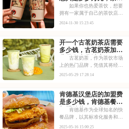
有特定要求，确保品
悦色加盟的费用和条件
如果你也热爱茶饮，想要
拥有一家属于自己的茶饮店，
并且渴望获得成功，那么茶颜
2024-11-30 15:23:45
悦色的加盟项目值得你考虑。
作为茶饮行业的佼佼者，茶颜
开一个古茗奶茶店需要
悦色以其卓越的品质和独特的
服务赢得了市场的广泛认可。
多少钱，古茗奶茶加盟
加盟茶颜悦色，你将
费是多少县城店
古茗奶茶，作为茶饮市场
上的热门品牌，凭借其将经典
茶文化与现代时尚元素巧妙融
2025-05-29 17:28:14
合，深受消费者喜爱。其产品
种类丰富，口感独特，尤其在
肯德基汉堡店的加盟费
年轻消费群体中拥有很高的人
气。古茗奶茶的市场前景广
是多少钱，肯德基餐厅
阔，吸引了众多创业者
加盟总共要多少钱
肯德基作为全球知名的快
餐品牌，以其标准化服务和广
泛的市场影响力吸引了众多创
2025-05-16 15:00:25