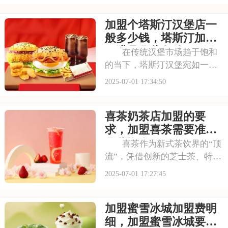
资者的关注，加盟一家古茗需
加盟个塔斯汀汉堡店一
要多少钱？下面就来看看古茗
开店加盟费及加盟条件，2025
般多少钱，塔斯汀加盟
古茗投资预
要满足哪些条件
在传统汉堡市场趋于饱和
的当下，塔斯汀汉堡宛如一股
清流，以创新的姿态闯入大众
2025-07-01 17:34:50
视野。随着品牌知名度的不断
提升，越来越多的投资者被其
喜茶奶茶店加盟的要
独特的商业模式所吸引，想要
借助塔斯汀的品牌力量开启自
求，加盟喜茶需要准备
己的创业之路。那么
哪些资金
喜茶作为新式茶饮界的“顶
流”，凭借创新的芝士茶、特色
果茶，还有时尚的门店设计，
2025-07-01 17:27:45
圈粉无数。不少投资者都在关
注这个品牌，但加盟到底要花
加盟蜜雪冰城加盟费明
多少钱？需要满足哪些条件？
以下是喜茶奶茶店加盟的要
细，加盟蜜雪冰城要多