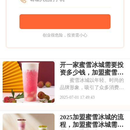
创业很危险，投资需小心
开一家蜜雪冰城需要投
资多少钱，加盟蜜雪冰
城成本高吗
蜜雪冰城以年轻、时尚的
品牌形象，吸引了众多消费者
的目光。其成熟的运营模式和
2025-07-01 17:49:43
广阔的市场前景，让不少投资
者跃跃欲试。那么，加盟蜜雪
2025加盟蜜雪冰城的流
冰城需要投入多少费用呢？以
下是开一家蜜雪冰城需要投资
程，加盟蜜雪冰城需要