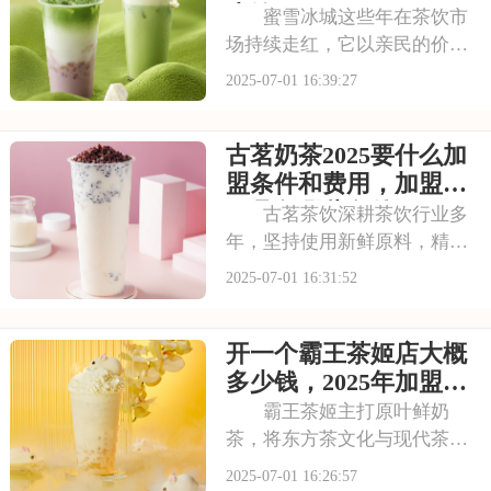
求，加盟喜茶需要
少钱
蜜雪冰城这些年在茶饮市
场持续走红，它以亲民的价格
和丰富的产品线，覆盖了广泛
2025-07-01 16:39:27
的消费群体。如此火爆的生意
和强大的品牌扩张力，让众多
古茗奶茶2025要什么加
投资者心动不已。那么，加盟
蜜雪冰城需要多少费用呢？下
盟条件和费用，加盟需
面就来看看加盟蜜雪
要具备哪些条件
古茗茶饮深耕茶饮行业多
年，坚持使用新鲜原料，精心
调配每一杯饮品，以稳定的品
2025-07-01 16:31:52
质和良好的口碑赢得了消费者
的信赖。其看到古茗的发展潜
开一个霸王茶姬店大概
力，不少投资者想加盟。那
么，加盟古茗的费用情况如何
多少钱，2025年加盟费
呢？下面就来看看古茗
用明细与成本预算
霸王茶姬主打原叶鲜奶
茶，将东方茶文化与现代茶饮
巧妙结合。以“原叶鲜奶茶”为
2025-07-01 16:26:57