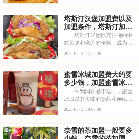
业者。加盟肯德基，需了解其
加盟费用和条件。费用包括品
塔斯汀汉堡加盟费以及
牌授权、设备采购等，而加盟
条件则对资金实力、运营能力
加盟条件，塔斯汀加盟
及品牌理念认同有较
资质具体有哪些要求
塔斯汀汉堡以其独特的中
式风味和亲民的价格，成为众
多消费者的新宠。它的汉堡融
2025-06-18 17:58:46
合了中式食材与西式烹饪工
艺，口感丰富，深受各个年龄
蜜雪冰城加盟费大约要
段的消费者喜爱。大家都希望
借助这一新兴品牌的强大吸引
多少钱，加盟蜜雪冰城
力和市场潜力，开启自
条件以及流程
在我国饮品市场上，蜜雪
冰城以其美味的饮品和亲民的
价格赢得了众多消费者的喜
2025-03-15 19:06:39
爱。不少创业者看中了蜜雪冰
城的潜力，纷纷咨询加盟事
奈雪的茶加盟一般要多
宜。那么，蜜雪冰城的加盟费
及加盟条件究竟如何呢？接下
少钱，奈雪的茶加盟条