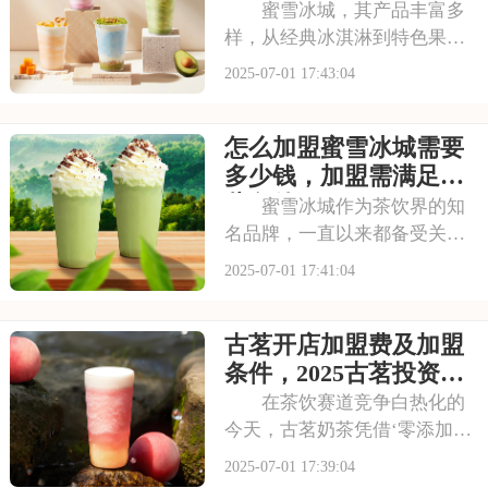
多少钱，加盟蜜雪冰
具备哪些条件
蜜雪冰城，其产品丰富多
样，从经典冰淇淋到特色果
茶，满足不同消费者口味。门
2025-07-01 17:43:04
店更是遍布大街小巷，生意火
爆异常。如此强大的品牌吸引
怎么加盟蜜雪冰城需要
力和市场潜力，让众多投资者
心动不已，那么加盟蜜雪冰城
多少钱，加盟需满足哪
需要多少费用呢？以下
些条件
蜜雪冰城作为茶饮界的知
名品牌，一直以来都备受关
注。它以丰富的产品线和高性
2025-07-01 17:41:04
价比，赢得了消费者的口碑和
忠诚度。无论是学生党还是上
古茗开店加盟费及加盟
班族，都是蜜雪冰城的忠实粉
丝。那么，加盟蜜雪冰城的费
条件，2025古茗投资预
用究竟是多少呢？下面
算是多少
在茶饮赛道竞争白热化的
今天，古茗奶茶凭借‘零添加、
低糖健康’的差异化定位，深受
2025-07-01 17:39:04
消费者的喜爱，吸引了不少投