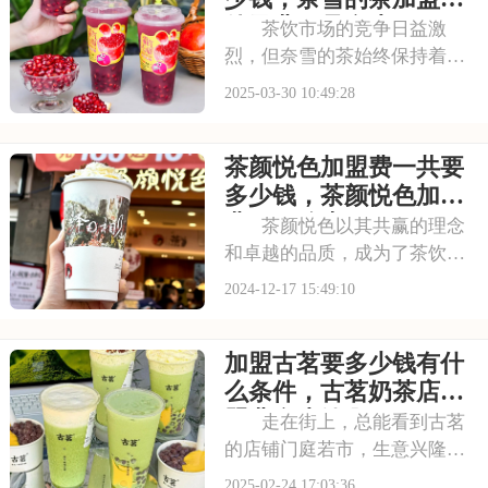
来，让我们一一揭晓。请
件及费用是多少
茶饮市场的竞争日益激
烈，但奈雪的茶始终保持着领
先的优势。加盟奈雪的茶，你
2025-03-30 10:49:28
将获得全方位的支持与培训，
助你轻松开店，快速融入市
茶颜悦色加盟费一共要
场，实现你的创业梦想和财富
增长。本文将为你揭秘奈雪的
多少钱，茶颜悦色加盟
茶加盟一般要多少钱，奈
费用一览表
茶颜悦色以其共赢的理念
和卓越的品质，成为了茶饮加
盟的共赢未来品牌。加盟茶颜
2024-12-17 15:49:10
悦色，意味着你将与一个注重
合作和共赢的品牌并肩作战。
加盟古茗要多少钱有什
在这里，你将享受到从选址到
开业的全程指导和服务，共同
么条件，古茗奶茶店加
开创茶饮行业的共赢
盟费多少钱啊
走在街上，总能看到古茗
的店铺门庭若市，生意兴隆。
这得益于它出色的产品品质和
2025-02-24 17:03:36