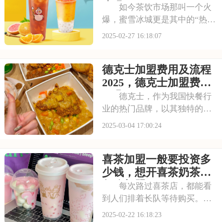
全面的加盟支持。本
步骤
如今茶饮市场那叫一个火
爆，蜜雪冰城更是其中的“热门
品牌”。它走的是平价路线，一
2025-02-27 16:18:07
杯奶茶、一个冰淇淋价格都很
亲民，不管是学生党，还是上
德克士加盟费用及流程
班族，都爱买它家的东西。在
大街小巷，常常能看到蜜雪冰
2025，德克士加盟费需
城的门店，生意
要几万元
德克士，作为我国快餐行
业的热门品牌，以其独特的炸
鸡美食和舒适的就餐环境赢得
2025-03-04 17:00:24
了消费者的广泛好评。许多创
业人士都希望能借助德克士的
喜茶加盟一般要投资多
品牌力量，实现自己的创业梦
想。那么，加盟德克士需要支
少钱，想开喜茶奶茶店
付多少加盟费，又需
怎么加盟
每次路过喜茶店，都能看
到人们排着长队等待购买。这
样的场景让人不禁想，要是我
2025-02-22 16:18:23