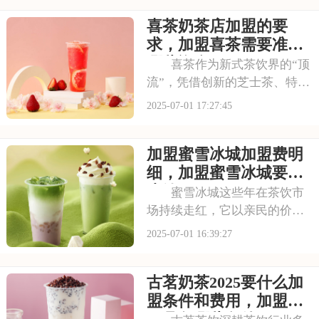
提升，越来越多的投资者被其
喜茶奶茶店加盟的要
独特的商业模式所吸引，想要
借助塔斯汀的品牌力量开启自
求，加盟喜茶需要准备
己的创业之路。那么
哪些资金
喜茶作为新式茶饮界的“顶
流”，凭借创新的芝士茶、特色
果茶，还有时尚的门店设计，
2025-07-01 17:27:45
圈粉无数。不少投资者都在关
注这个品牌，但加盟到底要花
加盟蜜雪冰城加盟费明
多少钱？需要满足哪些条件？
以下是喜茶奶茶店加盟的要
细，加盟蜜雪冰城要多
求，加盟喜茶需要
少钱
蜜雪冰城这些年在茶饮市
场持续走红，它以亲民的价格
和丰富的产品线，覆盖了广泛
2025-07-01 16:39:27
的消费群体。如此火爆的生意
和强大的品牌扩张力，让众多
古茗奶茶2025要什么加
投资者心动不已。那么，加盟
蜜雪冰城需要多少费用呢？下
盟条件和费用，加盟需
面就来看看加盟蜜雪