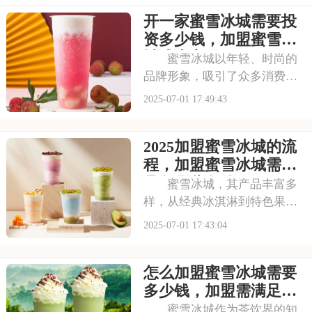
开一家蜜雪冰城需要投
资多少钱，加盟蜜雪冰
城成本高吗
蜜雪冰城以年轻、时尚的
品牌形象，吸引了众多消费者
的目光。其成熟的运营模式和
2025-07-01 17:49:43
广阔的市场前景，让不少投资
者跃跃欲试。那么，加盟蜜雪
2025加盟蜜雪冰城的流
冰城需要投入多少费用呢？以
下是开一家蜜雪冰城需要投资
程，加盟蜜雪冰城需要
多少钱，加盟蜜雪冰
具备哪些条件
蜜雪冰城，其产品丰富多
样，从经典冰淇淋到特色果
茶，满足不同消费者口味。门
2025-07-01 17:43:04
店更是遍布大街小巷，生意火
爆异常。如此强大的品牌吸引
怎么加盟蜜雪冰城需要
力和市场潜力，让众多投资者
心动不已，那么加盟蜜雪冰城
多少钱，加盟需满足哪
需要多少费用呢？以下
些条件
蜜雪冰城作为茶饮界的知