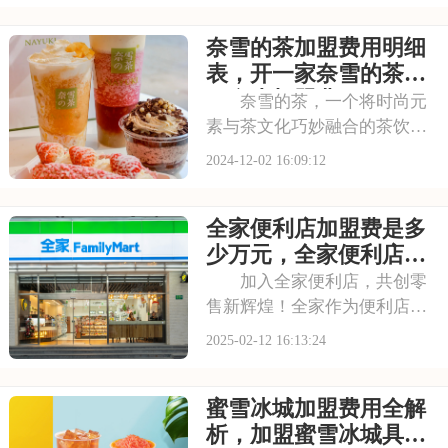
为奈雪的茶加盟商，了解其加
奈雪的茶加盟费用明细
盟费及条件是一步。以下是关
于奈雪的茶加盟费及条件的详
表，开一家奈雪的茶需
细解析，助您更好地
要多少加盟费
奈雪的茶，一个将时尚元
素与茶文化巧妙融合的茶饮品
牌，以其丰富的产品线、精致
2024-12-02 16:09:12
的店面设计和贴心的服务，赢
得了众多消费者的喜爱。现
全家便利店加盟费是多
在，你也有机会成为这一品牌
故事的一部分，通过加盟奈雪
少万元，全家便利店怎
的茶，将这份茶韵与时
么加盟要多少钱
加入全家便利店，共创零
售新辉煌！全家作为便利店行
业的佼佼者，以其丰富的商品
2025-02-12 16:13:24
选择、贴心的服务体验和便捷
的购物环境，赢得了广大消费
蜜雪冰城加盟费用全解
者的青睐。现在，全家便利店
向广大创业者敞开怀抱，提供
析，加盟蜜雪冰城具体