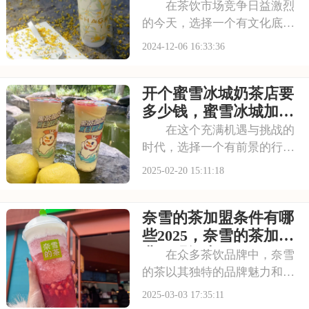
来的巨大优势。本文
茶加盟费具体是多少呢
在茶饮市场竞争日益激烈
的今天，选择一个有文化底
蕴、有创新精神的品牌至关重
2024-12-06 16:33:36
要。霸王茶姬，以其深厚的茶
文化积淀和不断创新的茶饮产
开个蜜雪冰城奶茶店要
品，成为了行业的佼佼者。加
盟霸王茶姬，你将获得全方位
多少钱，蜜雪冰城加盟
的支持与指导，助力你
费要多少钱啊
在这个充满机遇与挑战的
时代，选择一个有前景的行业
和有影响力的品牌加盟是成功
2025-02-20 15:11:18
的关键。蜜雪冰城，作为饮品
行业的佼佼者，以其丰富的产
奈雪的茶加盟条件有哪
品线和强大的品牌影响力赢得
了市场的广泛认可。本文将为
些2025，奈雪的茶加盟
你揭秘开个蜜雪冰城
费用明细表
在众多茶饮品牌中，奈雪
的茶以其独特的品牌魅力和稳
健的市场表现，成为了投资者
2025-03-03 17:35:11
争相加盟的热门选择。想要成