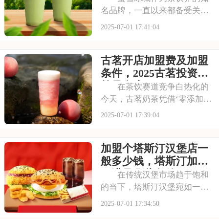
名品牌，一直以来都备受关
注。它以丰富的产品线和高性
2025-07-01 17:41:04
价比，赢得了消费者的口碑和
忠诚度。无论是学生党还是上
古茗开店加盟费及加盟
班族，都是蜜雪冰城的忠实粉
丝。那么，加盟蜜雪冰城的费
条件，2025古茗投资预
用究竟是多少呢？下面
算是多少
在茶饮赛道竞争白热化的
今天，古茗奶茶凭借‘零添加、
低糖健康’的差异化定位，深受
2025-07-01 17:39:04
消费者的喜爱，吸引了不少投
资者的关注，加盟一家古茗需
加盟个塔斯汀汉堡店一
要多少钱？下面就来看看古茗
开店加盟费及加盟条件，2025
般多少钱，塔斯汀加盟
古茗投资预
要满足哪些条件
在传统汉堡市场趋于饱和
的当下，塔斯汀汉堡宛如一股
清流，以创新的姿态闯入大众
2025-07-01 17:34:50
视野。随着品牌知名度的不断