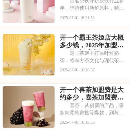
要具备哪些条件
古茗茶饮深耕茶饮行业多
年，坚持使用新鲜原料，精心
调配每一杯饮品，以稳定的品
2025-07-01 16:31:52
质和良好的口碑赢得了消费者
的信赖。其看到古茗的发展潜
开一个霸王茶姬店大概
力，不少投资者想加盟。那
么，加盟古茗的费用情况如何
多少钱，2025年加盟费
呢？下面就来看看古茗
用明细与成本预算
霸王茶姬主打原叶鲜奶
茶，将东方茶文化与现代茶饮
巧妙结合。以“原叶鲜奶茶”为
2025-07-01 16:26:57
理念，门店装修充满国风韵
味。凭借独特产品与风格，在
开一个喜茶加盟费是大
茶饮市场脱颖而出。不少投资
者被其吸引，以下是开一个霸
约多少，喜茶加盟费用
王茶姬店大概多少钱，
包括哪些方面
喜茶，从创新的产品，像
多肉葡萄家族等爆款，到与知
名品牌跨界联名提升影响力，
2025-07-01 16:18:56
喜茶在市场上不断扩大影响