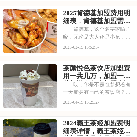
力。以下是开一个喜茶加盟费
2025肯德基加盟费用明
是大约多少，喜茶加盟费用包
括哪些方面的具体分析！希望
细表，肯德基加盟需要
能为您提供参考~
什么条件
肯德基，这个名字家喻户
晓，无论是大人还是小孩，都
对它的美味难以忘怀。作为全
2025-02-15 15:52:57
球知名的快餐品牌，肯德基不
仅代表着高品质的美食，更意
茶颜悦色茶饮店加盟费
味着稳定的客源和广阔的商
机。如果你梦想拥有一家生意
用一共几万，加盟一家
兴隆的快餐店，肯德基
茶颜悦色怎么加盟大概
哎，你是不是也梦想着有
需要多少钱
一天能拥有自己的茶饮店？那
你可不能错过茶颜悦色这个加
2025-04-19 15:25:27
盟机会！他们家的茶饮，不仅
味道好，还特别有创意。加盟
2024霸王茶姬加盟费明
茶颜悦色，你不仅能学到他们
的制茶秘籍，还能享受品牌带
细表详情，霸王茶姬奶