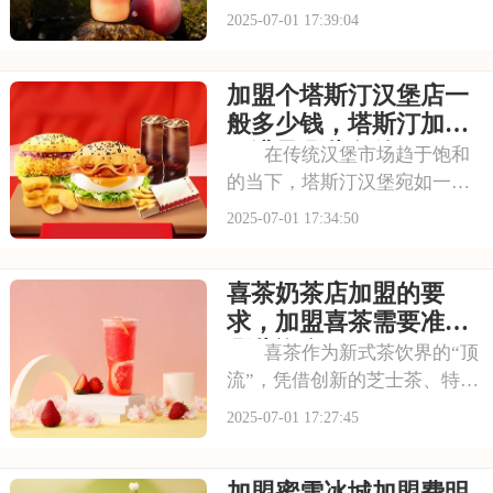
低糖健康’的差异化定位，深受
2025-07-01 17:39:04
消费者的喜爱，吸引了不少投
资者的关注，加盟一家古茗需
加盟个塔斯汀汉堡店一
要多少钱？下面就来看看古茗
开店加盟费及加盟条件，2025
般多少钱，塔斯汀加盟
古茗投资预
要满足哪些条件
在传统汉堡市场趋于饱和
的当下，塔斯汀汉堡宛如一股
清流，以创新的姿态闯入大众
2025-07-01 17:34:50
视野。随着品牌知名度的不断
提升，越来越多的投资者被其
喜茶奶茶店加盟的要
独特的商业模式所吸引，想要
借助塔斯汀的品牌力量开启自
求，加盟喜茶需要准备
己的创业之路。那么
哪些资金
喜茶作为新式茶饮界的“顶
流”，凭借创新的芝士茶、特色
果茶，还有时尚的门店设计，
2025-07-01 17:27:45
圈粉无数。不少投资者都在关
注这个品牌，但加盟到底要花
加盟蜜雪冰城加盟费明
多少钱？需要满足哪些条件？