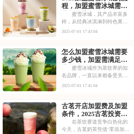
下是开一家蜜雪冰城需要投资
程，加盟蜜雪冰城需要
多少钱，加盟蜜雪冰
具备哪些条件
蜜雪冰城，其产品丰富多
样，从经典冰淇淋到特色果
茶，满足不同消费者口味。门
2025-07-01 17:43:04
店更是遍布大街小巷，生意火
爆异常。如此强大的品牌吸引
怎么加盟蜜雪冰城需要
力和市场潜力，让众多投资者
心动不已，那么加盟蜜雪冰城
多少钱，加盟需满足哪
需要多少费用呢？以下
些条件
蜜雪冰城作为茶饮界的知
名品牌，一直以来都备受关
注。它以丰富的产品线和高性
2025-07-01 17:41:04
价比，赢得了消费者的口碑和
忠诚度。无论是学生党还是上
古茗开店加盟费及加盟
班族，都是蜜雪冰城的忠实粉
丝。那么，加盟蜜雪冰城的费
条件，2025古茗投资预
用究竟是多少呢？下面
算是多少
在茶饮赛道竞争白热化的
今天，古茗奶茶凭借‘零添加、