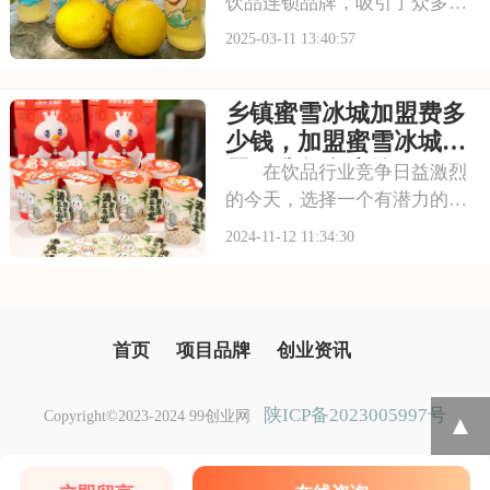
饮品连锁品牌，吸引了众多创
业者的目光。本文将为您详细
2025-03-11 13:40:57
介绍蜜雪冰城加盟费及加盟条
件，助您顺利开启创业之旅。
乡镇蜜雪冰城加盟费多
请看下面是有关于加盟蜜雪冰
城一般多少万左右，蜜雪冰城
少钱，加盟蜜雪冰城店
店加盟条件详情20
需要准备多少钱
在饮品行业竞争日益激烈
的今天，选择一个有潜力的品
牌加盟至关重要。蜜雪冰城，
2024-11-12 11:34:30
以其独特的品牌定位和不断创
新的产品线，赢得了市场的广
泛认可。加盟我们，你将获得
品牌的全面赋能，包括技术支
首页
项目品牌
创业资讯
持、运营指导、市场
陕ICP备2023005997号
Copyright©2023-2024 99创业网
▲