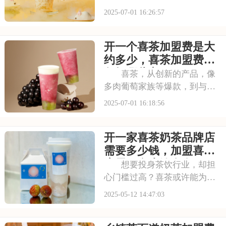
巧妙结合。以“原叶鲜奶茶”为
2025-07-01 16:26:57
理念，门店装修充满国风韵
味。凭借独特产品与风格，在
开一个喜茶加盟费是大
茶饮市场脱颖而出。不少投资
者被其吸引，以下是开一个霸
约多少，喜茶加盟费用
王茶姬店大概多少钱，
包括哪些方面
喜茶，从创新的产品，像
多肉葡萄家族等爆款，到与知
名品牌跨界联名提升影响力，
2025-07-01 16:18:56
喜茶在市场上不断扩大影响
力。以下是开一个喜茶加盟费
开一家喜茶奶茶品牌店
是大约多少，喜茶加盟费用包
括哪些方面的具体分析！希望
需要多少钱，加盟喜茶
能为您提供参考~
店需要多少钱左右2025
想要投身茶饮行业，却担
心门槛过高？喜茶或许能为你
提供一条理想的创业之路。作
2025-05-12 14:47:03
为新茶饮领域的热门品牌，喜
茶凭借其创新的产品和优质的