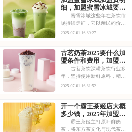
以下是喜茶奶茶店加盟的要
细，加盟蜜雪冰城要多
求，加盟喜茶需要
少钱
蜜雪冰城这些年在茶饮市
场持续走红，它以亲民的价格
和丰富的产品线，覆盖了广泛
2025-07-01 16:39:27
的消费群体。如此火爆的生意
和强大的品牌扩张力，让众多
古茗奶茶2025要什么加
投资者心动不已。那么，加盟
蜜雪冰城需要多少费用呢？下
盟条件和费用，加盟需
面就来看看加盟蜜雪
要具备哪些条件
古茗茶饮深耕茶饮行业多
年，坚持使用新鲜原料，精心
调配每一杯饮品，以稳定的品
2025-07-01 16:31:52
质和良好的口碑赢得了消费者
的信赖。其看到古茗的发展潜
开一个霸王茶姬店大概
力，不少投资者想加盟。那
么，加盟古茗的费用情况如何
多少钱，2025年加盟费
呢？下面就来看看古茗
用明细与成本预算
霸王茶姬主打原叶鲜奶
茶，将东方茶文化与现代茶饮