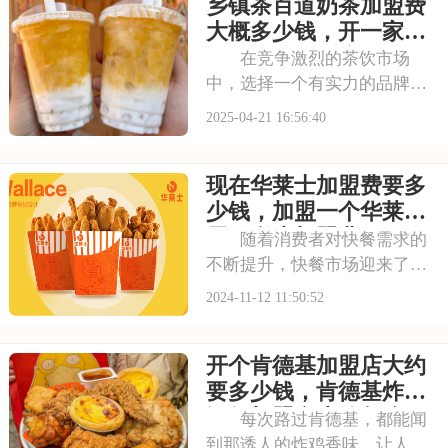
乡镇茶百道奶茶加盟费
服务迅速崛起。接下来，我们
将为你介绍喜茶的加盟费用和
大概多少钱，开一家茶
条件，助你判断是否
百道奶茶加盟店一共多
在竞争激烈的茶饮市场
少钱
中，选择一个有实力的品牌加
盟是成功的关键。茶百道，以
2025-04-21 16:56:40
其深厚的品牌底蕴和丰富的运
营经验，为加盟商提供了稳定
现在华莱士加盟费要多
的盈利模式和可观的利润空
间。本文将为你揭秘乡镇茶百
少钱，加盟一个华莱士
道奶茶加盟费大概多少钱
需要多少加盟费
随着消费者对快餐需求的
不断提升，快餐市场迎来了新
的发展机遇。华莱士，作为快
2024-11-12 11:50:52
餐行业的佼佼者，以其高品质
的产品和独特的品牌文化，为
开个肯德基加盟店大约
加盟商提供了广阔的发展空间
和无限的商机。加盟我们，让
要多少钱，肯德基炸鸡
我们一起在快餐市场
汉堡加盟多少钱怎么可
每次路过肯德基，都能闻
以开
到那诱人的炸鸡香味，让人忍