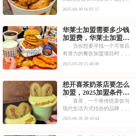
不住想进去尝尝。现在，你也
2025-04-30 16:05:55
有机会开一家这样的店，让更
多人品尝到你的美食。加盟肯
华莱士加盟需要多少钱
德基，你不仅能学到它的制作
方法，还能享受品牌带来的各
加盟费，华莱士加盟条
种优势。本文将为你
件及盟费用分析
当你想要寻找一个可靠且
有潜力的餐饮加盟项目时，华
莱士无疑是一个值得期待的选
2025-03-28 15:48:08
项。加盟华莱士，就是选择了
一个能够助你实现创业梦想、
想开喜茶奶茶店要怎么
共创美好未来的品牌。本文将
为你揭秘华莱士加盟需要多少
加盟，2025加盟条件及
钱加盟费，华莱士加
费用详解
喜茶，一个将传统茶饮与
现代生活方式结合的品牌，以
其创新力和品质感迅速崛起。
2025-06-30 20:10:44
从产品到服务，喜茶都力求，
成为消费者心中的高端茶饮代