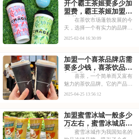
开个霸王茶姬要多少加
表。对于想要加盟喜茶的创业
者，以下是想开喜茶奶茶店要
盟费，霸王茶姬加盟费
怎么加盟，2025
总共要多少万元
在茶饮市场蓬勃发展的今
天，选择一个有实力的品牌加
盟是成功的关键。霸王茶姬，
2025-02-04 16:30:09
凭借其深厚的品牌底蕴和丰富
的市场经验，为加盟商提供了
加盟一个喜茶品牌店需
广阔的发展空间和可观的利润
空间。本文将为你揭秘开个霸
要多少钱，喜茶饮品店
王茶姬要多少加盟费
加盟费用和条件分析
喜茶，一个简单而又富有
魅力的茶饮品牌。它的产品不
仅好喝，而且有着独特的文化
2025-04-25 13:56:12
内涵。如果你也想开一家茶饮
店，却又担心自己无法打造出
加盟蜜雪冰城一般多少
独特的品牌形象，那么加盟喜
茶或许能帮到你。本文将为你
万左右，蜜雪冰城店加
揭秘加盟一个喜茶品
盟条件详情2025
蜜雪冰城作为我国知名的