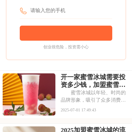
创业很危险，投资需小心
开一家蜜雪冰城需要投
资多少钱，加盟蜜雪冰
城成本高吗
蜜雪冰城以年轻、时尚的
品牌形象，吸引了众多消费者
的目光。其成熟的运营模式和
2025-07-01 17:49:43
广阔的市场前景，让不少投资
者跃跃欲试。那么，加盟蜜雪
2025加盟蜜雪冰城的流
冰城需要投入多少费用呢？以