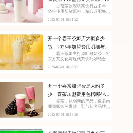
古茗茶饮深耕茶饮行业多年，
件
坚持使用新鲜原料，精心调配每一
杯饮品，以稳定的品质和良好的口
2025-07-01 16:31:52
碑赢得了消费者的信赖。其看到古
茗的发展潜力，不少投资者想加
盟。那么，加盟古茗的费用情况如
何呢？下面就来看看古茗
开一个霸王茶姬店大概多少
钱，2025年加盟费用明细与成
霸王茶姬主打原叶鲜奶茶，将
本预算
东方茶文化与现代茶饮巧妙结合。
以“原叶鲜奶茶”为理念，门店装修
2025-07-01 16:26:57
充满国风韵味。凭借独特产品与风
格，在茶饮市场脱颖而出。不少投
资者被其吸引，以下是开一个霸王
茶姬店大概多少钱，
开一个喜茶加盟费是大约多
少，喜茶加盟费用包括哪些方
喜茶，从创新的产品，像多肉
面
葡萄家族等爆款，到与知名品牌跨
界联名提升影响力，喜茶在市场上
2025-07-01 16:18:56
不断扩大影响力。以下是开一个喜
茶加盟费是大约多少，喜茶加盟费
用包括哪些方面的具体分析！希望