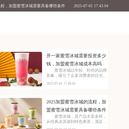
的流程，加盟蜜雪冰城需要具备哪些条件
2025-07-01 17:43:04
冰城需要多少钱，加盟需满足哪些条件
2025-07-01 17:41:04
加盟条件，2025古茗投资预算是多少
2025-07-01 17:39:04
般多少钱，塔斯汀加盟要满足哪些条件
2025-07-01 17:34:50
要投资多少钱，加盟蜜雪冰城成本高吗
2025-07-01 17:49:43
开一家蜜雪冰城需要投资多少
钱，加盟蜜雪冰城成本高吗
蜜雪冰城以年轻、时尚的品牌
形象，吸引了众多消费者的目光。
其成熟的运营模式和广阔的市场前
2025-07-01 17:49:43
景，让不少投资者跃跃欲试。那
么，加盟蜜雪冰城需要投入多少费
用呢？以下是开一家蜜雪冰城需要
投资多少钱，加盟蜜雪冰
2025加盟蜜雪冰城的流程，加
盟蜜雪冰城需要具备哪些条件
蜜雪冰城，其产品丰富多样，
从经典冰淇淋到特色果茶，满足不
同消费者口味。门店更是遍布大街