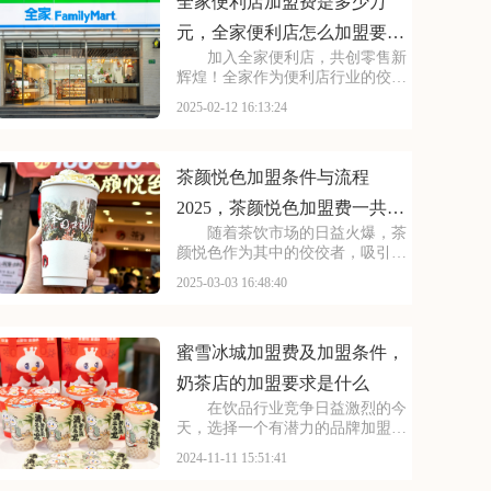
能为您提供参考~
全家便利店加盟费是多少万
元，全家便利店怎么加盟要多
加入全家便利店，共创零售新
少钱
辉煌！全家作为便利店行业的佼佼
者，以其丰富的商品选择、贴心的
2025-02-12 16:13:24
服务体验和便捷的购物环境，赢得
了广大消费者的青睐。现在，全家
便利店向广大创业者敞开怀抱，提
供全面的加盟支持。本
茶颜悦色加盟条件与流程
2025，茶颜悦色加盟费一共多
随着茶饮市场的日益火爆，茶
少钱
颜悦色作为其中的佼佼者，吸引了
无数投资者的目光。对于有意向加
2025-03-03 16:48:40
盟茶颜悦色的创业者来说，掌握其
加盟费及条件是关键所在。本文将
为您揭秘茶颜悦色加盟的详细情
况，助您更好地规划创业
蜜雪冰城加盟费及加盟条件，
奶茶店的加盟要求是什么
在饮品行业竞争日益激烈的今
天，选择一个有潜力的品牌加盟至
关重要。蜜雪冰城，以其独特的品
2024-11-11 15:51:41
牌定位和不断创新的产品线，赢得
了市场的广泛认可。加盟我们，你