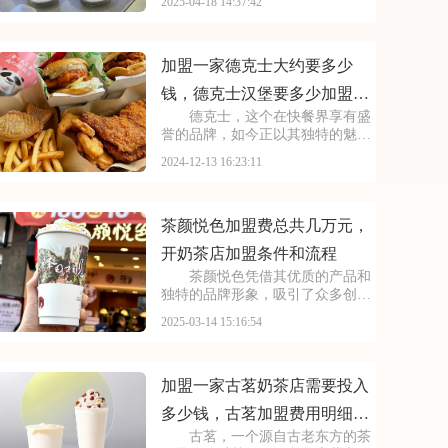
2025-04-18 14:37:42
饮文化的深入挖掘。现在，喜茶诚
邀有志之士加入喜茶的大家庭，一
起将这份美好传递给更多人。本文
将为你揭秘2025年
加盟一家德克士大约要多少
钱，德克士汉堡要多少加盟费
德克士，这个在快餐界享有盛
呢
誉的品牌，如今正以其独特的魅力
和广阔的发展前景吸引着越来越多
2024-12-13 16:23:11
的创业者。德克士加盟店以其丰富
的产品线、独特的口味和优质的服
务，赢得了消费者的广泛好评。加
盟德克士，就是选择了
茶颜悦色加盟费总共几万元，
开奶茶店加盟条件和流程
茶颜悦色凭借其优质的产品和
独特的品牌形象，吸引了众多创业
者的目光。许多投资者都对加盟茶
2025-03-14 15:16:54
颜悦色表现出浓厚的兴趣。那么，
加盟茶颜悦色究竟需要满足哪些条
件，又需要支付多少加盟费呢？以
下内容将为您一一解答
加盟一家古茗奶茶店需要投入
多少钱，古茗加盟费用明细表
古茗，一个源自古老东方的茶
2025