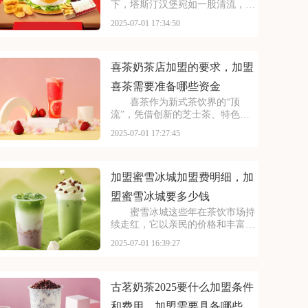
下，塔斯汀汉堡宛如一股清流，以
创新的姿态闯入大众视野。随着品
2025-07-01 17:34:50
牌知名度的不断提升，越来越多的
投资者被其独特的商业模式所吸
引，想要借助塔斯汀的品牌力量开
启自己的创业之路。那么
喜茶奶茶店加盟的要求，加盟
喜茶需要准备哪些资金
喜茶作为新式茶饮界的“顶
流”，凭借创新的芝士茶、特色果
茶，还有时尚的门店设计，圈粉无
2025-07-01 17:27:45
数。不少投资者都在关注这个品
牌，但加盟到底要花多少钱？需要
满足哪些条件？以下是喜茶奶茶店
加盟的要求，加盟喜茶需要
加盟蜜雪冰城加盟费明细，加
盟蜜雪冰城要多少钱
蜜雪冰城这些年在茶饮市场持
续走红，它以亲民的价格和丰富的
产品线，覆盖了广泛的消费群体。
2025-07-01 16:39:27
如此火爆的生意和强大的品牌扩张
力，让众多投资者心动不已。那
么，加盟蜜雪冰城需要多少费用
呢？下面就来看看加盟蜜雪
古茗奶茶2025要什么加盟条件
和费用，加盟需要具备哪些条