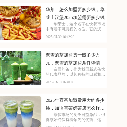
将获得品牌的全面赋能，包括技术
支持、运营指导、市场
华莱士怎么加盟要多少钱，华
莱士汉堡2025加盟需要多少钱
华莱士，这个名字在快餐市场
中有着不可忽视的地位。它的汉堡
和炸鸡是许多人童年和成长中的美
2025-05-30 16:42:29
味记忆。华莱士不仅注重食品的品
质和口感，还致力于提供优质的用
餐体验。那么，加盟这样一个品
牌，需要多少费用呢？下
奈雪的茶加盟费一般多少万
元，奈雪的茶加盟条件详情
奈雪的茶，作为我国新式茶饮
2025
的代表品牌，以其独特的口感和优
雅的环境赢得了众多消费者的喜
2025-03-10 16:40:03
爱。不少投资者都对加盟奈雪的茶
充满兴趣，那么，奈雪的茶加盟费
及加盟条件是怎样的呢？接下来，
让我们一起探讨这个问题
2025年喜茶加盟费用大约多少
钱，加盟喜茶奶茶店怎么样加
茶饮市场的竞争日益激烈，但
盟费是多少
喜茶始终保持着领先的优势。这得
益于对产品质量的严格把控和对茶