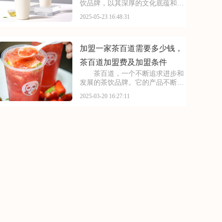
饮品牌，以其深厚的文化底蕴和独
特的制茶工艺，在茶饮市场中独树
2025-05-23 16:48:31
一帜。古茗始终秉持着对茶的热爱
与敬畏，精选优质茶叶，配以天然
食材，精心调制每一杯茶饮。其产
品不仅口感醇厚，更蕴
加盟一家茶百道需要多少钱，
茶百道加盟费及加盟条件
茶百道，一个不断追求进步和
发展的茶饮品牌。它的产品不断提
升改进，始终保持着市场竞争力，
2025-03-20 16:27:11
加盟茶百道，你将与这个充满活力
的品牌一起前行，共同开创茶饮行
业的新未来。本文将为你揭秘加盟
一家茶百道需要多少钱