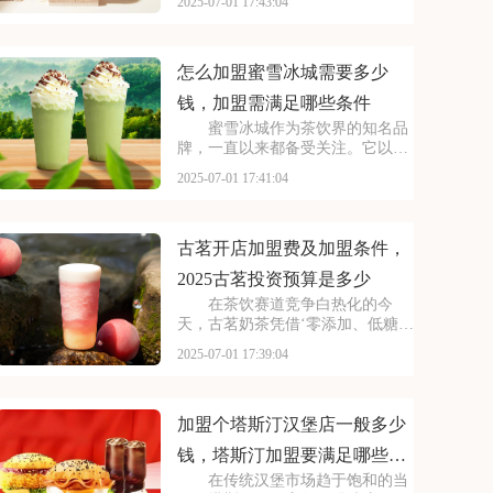
2025-07-01 17:43:04
小巷，生意火爆异常。如此强大的
品牌吸引力和市场潜力，让众多投
资者心动不已，那么加盟蜜雪冰城
需要多少费用呢？以下
怎么加盟蜜雪冰城需要多少
钱，加盟需满足哪些条件
蜜雪冰城作为茶饮界的知名品
牌，一直以来都备受关注。它以丰
富的产品线和高性价比，赢得了消
2025-07-01 17:41:04
费者的口碑和忠诚度。无论是学生
党还是上班族，都是蜜雪冰城的忠
实粉丝。那么，加盟蜜雪冰城的费
用究竟是多少呢？下面
古茗开店加盟费及加盟条件，
2025古茗投资预算是多少
在茶饮赛道竞争白热化的今
天，古茗奶茶凭借‘零添加、低糖健
康’的差异化定位，深受消费者的喜
2025-07-01 17:39:04
爱，吸引了不少投资者的关注，加
盟一家古茗需要多少钱？下面就来
看看古茗开店加盟费及加盟条件，
2025古茗投资预
加盟个塔斯汀汉堡店一般多少
钱，塔斯汀加盟要满足哪些条
在传统汉堡市场趋于饱和的当
件