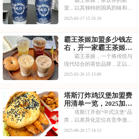
霸王茶姬，茶饮界的新
宠，以其独特的国风韵味和醇
厚口感，赢得了众多消费者的
2025-02-17 15:33:10
青睐。若你正寻找一个充满文
化底蕴的茶饮加盟项目，霸王
霸王茶姬加盟多少钱左
茶姬无疑是一个值得考虑的选
择。本文将为你揭秘霸王茶姬
右，开一家霸王茶姬需
加盟条件和费用，霸王
要多少资金
霸王茶姬，一个将传统与
现代结合的茶饮品牌，正以其
独特的魅力吸引着越来越多的
2025-02-26 15:13:09
消费者。加盟霸王茶姬，你将
能够享受到品牌带来的客源优
塔斯汀炸鸡汉堡加盟费
势和品牌影响力，轻松打开市
场。本文将为你揭秘霸王茶姬
用清单一览，2025加盟
加盟多少钱左右，开
塔斯汀要多少钱
塔斯汀开创“中式汉堡”品
类，以差异化定位在竞争激烈
的餐饮市场脱颖而出。其产品
2025-06-20 17:14:13
丰富多样，满足不同消费者需