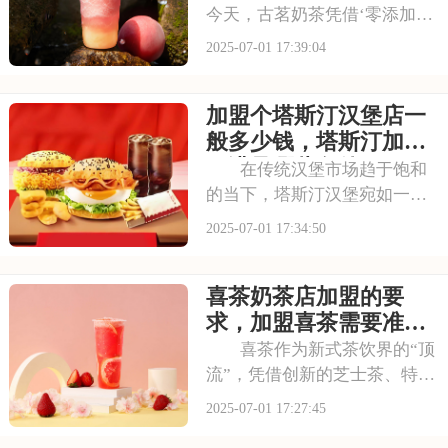
今天，古茗奶茶凭借‘零添加、
低糖健康’的差异化定位，深受
2025-07-01 17:39:04
消费者的喜爱，吸引了不少投
资者的关注，加盟一家古茗需
加盟个塔斯汀汉堡店一
要多少钱？下面就来看看古茗
开店加盟费及加盟条件，2025
般多少钱，塔斯汀加盟
古茗投资预
要满足哪些条件
在传统汉堡市场趋于饱和
的当下，塔斯汀汉堡宛如一股
清流，以创新的姿态闯入大众
2025-07-01 17:34:50
视野。随着品牌知名度的不断
提升，越来越多的投资者被其
喜茶奶茶店加盟的要
独特的商业模式所吸引，想要
借助塔斯汀的品牌力量开启自
求，加盟喜茶需要准备
己的创业之路。那么
哪些资金
喜茶作为新式茶饮界的“顶
流”，凭借创新的芝士茶、特色
果茶，还有时尚的门店设计，
2025-07-01 17:27:45
圈粉无数。不少投资者都在关