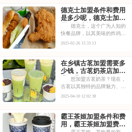
费者带来了健康美味的茶饮体
德克士加盟条件和费用
验。对于有意加盟的创业者来
说，茶百道不仅提供了广阔的
是多少呢，德克士加盟
市场前景，还给予了全
需要多少资金
德克士，这个广为人知的
快餐品牌，以其美味的炸鸡和
多样化的餐品选择，赢得了众
2025-02-26 15:33:13
多消费者的喜爱。如果你对快
餐行业充满兴趣，想要开一家
在乡镇古茗加盟需要多
属于自己的快餐店，德克士加
盟是一个值得考虑的机会。本
少钱，古茗奶茶店加盟
文将为你揭秘德克士
费一共要多少钱
想加盟古茗奶茶？现在，
古茗以其独特的品牌魅力、丰
富的产品线和卓越的口碑，成
2025-04-10 12:02:38
为众多创业者心中的理想加盟
之选。从街头巷尾那一杯杯散
霸王茶姬加盟条件和费
发着诱人香气的古茗饮品，到
门店前络绎不绝的顾客身影，
用，霸王茶姬加盟费用
无不彰显着这个品牌
一共要多少钱