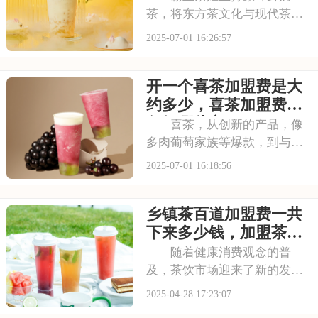
茶，将东方茶文化与现代茶饮
巧妙结合。以“原叶鲜奶茶”为
2025-07-01 16:26:57
理念，门店装修充满国风韵
味。凭借独特产品与风格，在
开一个喜茶加盟费是大
茶饮市场脱颖而出。不少投资
者被其吸引，以下是开一个霸
约多少，喜茶加盟费用
王茶姬店大概多少钱，
包括哪些方面
喜茶，从创新的产品，像
多肉葡萄家族等爆款，到与知
名品牌跨界联名提升影响力，
2025-07-01 16:18:56
喜茶在市场上不断扩大影响
力。以下是开一个喜茶加盟费
乡镇茶百道加盟费一共
是大约多少，喜茶加盟费用包
括哪些方面的具体分析！希望
下来多少钱，加盟茶百
能为您提供参考~
道一般需要投资多少
随着健康消费观念的普
及，茶饮市场迎来了新的发展
机遇。茶百道，凭借其精选的
2025-04-28 17:23:07
原料和独特的制茶工艺，为消