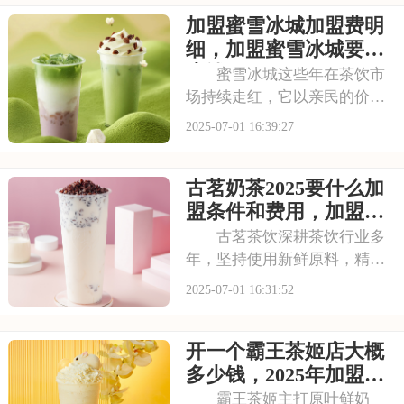
注这个品牌，但加盟到底要花
加盟蜜雪冰城加盟费明
多少钱？需要满足哪些条件？
以下是喜茶奶茶店加盟的要
细，加盟蜜雪冰城要多
求，加盟喜茶需要
少钱
蜜雪冰城这些年在茶饮市
场持续走红，它以亲民的价格
和丰富的产品线，覆盖了广泛
2025-07-01 16:39:27
的消费群体。如此火爆的生意
和强大的品牌扩张力，让众多
古茗奶茶2025要什么加
投资者心动不已。那么，加盟
蜜雪冰城需要多少费用呢？下
盟条件和费用，加盟需
面就来看看加盟蜜雪
要具备哪些条件
古茗茶饮深耕茶饮行业多
年，坚持使用新鲜原料，精心
调配每一杯饮品，以稳定的品
2025-07-01 16:31:52
质和良好的口碑赢得了消费者
的信赖。其看到古茗的发展潜
开一个霸王茶姬店大概
力，不少投资者想加盟。那
么，加盟古茗的费用情况如何
多少钱，2025年加盟费
呢？下面就来看看古茗
用明细与成本预算
霸王茶姬主打原叶鲜奶