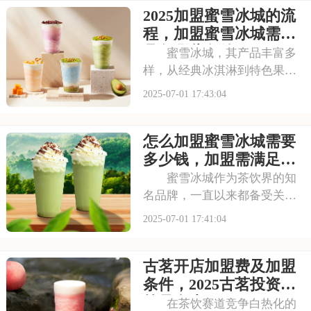
2025加盟蜜雪冰城的流
冰城需要投入多少费用呢？以
下是开一家蜜雪冰城需要投资
程，加盟蜜雪冰城需要
多少钱，加盟蜜雪冰
具备哪些条件
蜜雪冰城，其产品丰富多
样，从经典冰淇淋到特色果
茶，满足不同消费者口味。门
2025-07-01 17:43:04
店更是遍布大街小巷，生意火
爆异常。如此强大的品牌吸引
怎么加盟蜜雪冰城需要
力和市场潜力，让众多投资者
心动不已，那么加盟蜜雪冰城
多少钱，加盟需满足哪
需要多少费用呢？以下
些条件
蜜雪冰城作为茶饮界的知
名品牌，一直以来都备受关
注。它以丰富的产品线和高性
2025-07-01 17:41:04
价比，赢得了消费者的口碑和
忠诚度。无论是学生党还是上
古茗开店加盟费及加盟
班族，都是蜜雪冰城的忠实粉
丝。那么，加盟蜜雪冰城的费
条件，2025古茗投资预
用究竟是多少呢？下面
算是多少
在茶饮赛道竞争白热化的