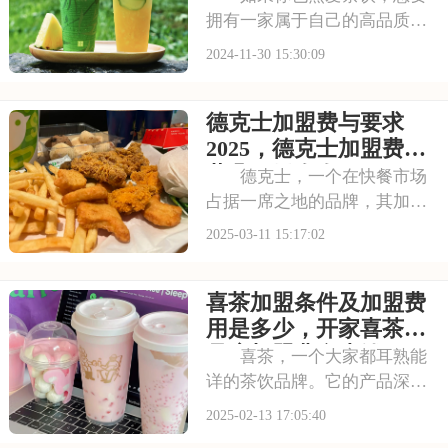
拥有一家属于自己的高品质茶
饮店，并且渴望在茶饮市场中
2024-11-30 15:30:09
获得更大的成功，那么奈雪的
茶的加盟项目值得你考虑。奈
德克士加盟费与要求
雪的茶以其卓越的品质和独特
的服务赢得了市场的广泛认
2025，德克士加盟费一
可。加盟奈雪的茶，你
共几万元左右
德克士，一个在快餐市场
占据一席之地的品牌，其加盟
事业一直备受关注。如果您有
2025-03-11 15:17:02
意向成为德克士的加盟商，那
么了解加盟费及加盟条件是
喜茶加盟条件及加盟费
步。以下内容将为您详细介绍
德克士加盟的相关信息。请看
用是多少，开家喜茶饮
下面是有关于德克士加
品店加盟费多少钱
喜茶，一个大家都耳熟能
详的茶饮品牌。它的产品深受
消费者喜爱，市场前景广阔。
2025-02-13 17:05:40
如果你也想加入茶饮行业的行