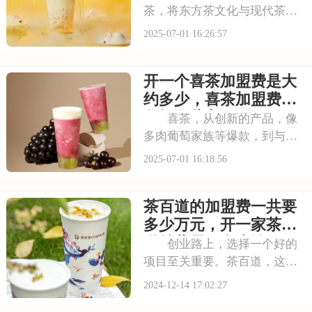
茶，将东方茶文化与现代茶饮
巧妙结合。以“原叶鲜奶茶”为
2025-07-01 16:26:57
理念，门店装修充满国风韵
味。凭借独特产品与风格，在
开一个喜茶加盟费是大
茶饮市场脱颖而出。不少投资
者被其吸引，以下是开一个霸
约多少，喜茶加盟费用
王茶姬店大概多少钱，
包括哪些方面
喜茶，从创新的产品，像
多肉葡萄家族等爆款，到与知
名品牌跨界联名提升影响力，
2025-07-01 16:18:56
喜茶在市场上不断扩大影响
力。以下是开一个喜茶加盟费
茶百道的加盟费一共要
是大约多少，喜茶加盟费用包
括哪些方面的具体分析！希望
多少万元，开一家茶百
能为您提供参考~
道总共需要多少钱
创业路上，选择一个好的
项目至关重要。茶百道，这个
以茶饮为核心竞争力的品牌，
2024-12-14 17:02:27
正以其强大的品牌影响力和市