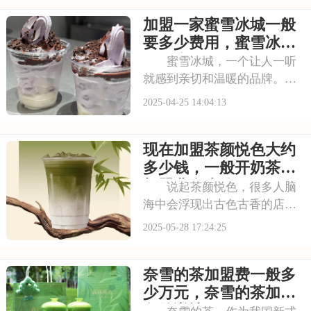
列，却又担心自己没有足够的
加盟一家蜜雪冰城一般
经验和资源，那么加盟喜茶或
许能帮到你。本文将为你揭秘
要多少费用，蜜雪冰城
喜茶加盟条件及加盟
饮品店加盟具体需要多
蜜雪冰城，一个让人一听
少钱
就感到亲切和温暖的品牌。它
的每一款饮品都承载着对美好
2025-04-25 14:04:13
生活的热爱和追求。如果你也
想加入这个充满活力和希望的
现在加盟茶颜悦色大约
团队，那么加盟蜜雪冰城将是
你的选择。本文将为你揭秘加
多少钱，一般开奶茶店
盟一家蜜雪冰城一般
加盟费多少钱
说起茶颜悦色，很多人脑
海中会浮现出古色古香的店铺
和高颜值的茶饮。作为新中式
2025-05-28 17:24:25
茶饮的标杆品牌，今，茶颜悦
色逐步拓展市场，吸引众多创
奈雪的茶加盟费一般多
业者目光，而加盟费用无疑是
大家最关注的焦点。下面请看
少万元，奈雪的茶加盟
现在加盟茶颜悦色大