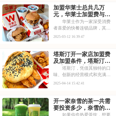
场号召力，引领着茶饮行业的
加盟华莱士总共几万
潮流。加盟茶百道，你将获得
全方位的支持与帮助，从选址
元，华莱士加盟费与流
到装修，从技术培训
程
华莱士作为一家深受消费
者喜爱的快餐连锁品牌，其加
盟信息一直备受关注。对于有
2025-03-12 16:39:47
意向加盟华莱士的创业者来
说，掌握准确的加盟费及加盟
塔斯汀开一家店加盟费
条件至关重要。接下来，我们
将为您详细介绍华莱士的加盟
及加盟条件，塔斯汀汉
费用和加盟要求，助您
堡店是怎么加盟的
塔斯汀，凭借其独特的口
味、创新的经营模式和充满活
力的品牌形象，迅速在众多餐
2025-04-14 15:42:41
饮品牌中脱颖而出，成为了众
多创业者心中理想的加盟选
开一家奈雪的茶一共需
择。而对于有意向投身塔斯汀
加盟事业的创业者来说，了解
要投资多少，奈雪的茶
其加盟费用无疑是开启
加盟大约要多少钱呢
如果你也热爱茶饮，想要