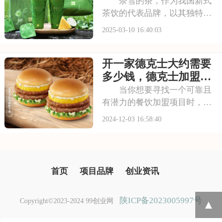
条件详情2025
奈雪的茶，作为我国新式
茶饮的代表品牌，以其独特的
口感和优雅的环境赢得了众多
2025-03-10 16:40:03
消费者的喜爱。不少投资者都
对加盟奈雪的茶充满兴趣，那
开一家德克士大约需要
么，奈雪的茶加盟费及加盟条
件是怎样的呢？接下来，让我
多少钱，德克士加盟费
们一起探讨这个问题
用明细表
当你想要寻找一个可靠且
有潜力的餐饮加盟项目时，德
克士无疑是一个值得期待的选
2024-12-03 16:58:40
项。德克士加盟店以其成熟的
运营体系、完善的培训机制和
强大的品牌影响力，为创业者
提供了全方位的支持。在这
首页
项目品牌
创业资讯
里，你可以将自己的创
陕ICP备2023005997号
Copyright©2023-2024 99创业网
▲