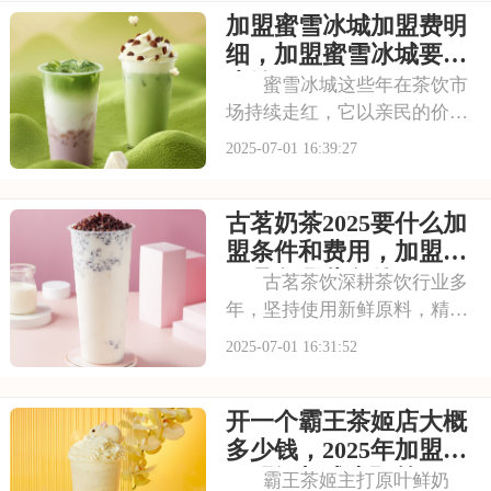
加盟蜜雪冰城加盟费明
多少钱？需要满足哪些条件？
以下是喜茶奶茶店加盟的要
细，加盟蜜雪冰城要多
求，加盟喜茶需要
少钱
蜜雪冰城这些年在茶饮市
场持续走红，它以亲民的价格
和丰富的产品线，覆盖了广泛
2025-07-01 16:39:27
的消费群体。如此火爆的生意
和强大的品牌扩张力，让众多
古茗奶茶2025要什么加
投资者心动不已。那么，加盟
蜜雪冰城需要多少费用呢？下
盟条件和费用，加盟需
面就来看看加盟蜜雪
要具备哪些条件
古茗茶饮深耕茶饮行业多
年，坚持使用新鲜原料，精心
调配每一杯饮品，以稳定的品
2025-07-01 16:31:52
质和良好的口碑赢得了消费者
的信赖。其看到古茗的发展潜
开一个霸王茶姬店大概
力，不少投资者想加盟。那
么，加盟古茗的费用情况如何
多少钱，2025年加盟费
呢？下面就来看看古茗
用明细与成本预算
霸王茶姬主打原叶鲜奶