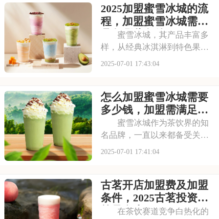
2025加盟蜜雪冰城的流
冰城需要投入多少费用呢？以
下是开一家蜜雪冰城需要投资
程，加盟蜜雪冰城需要
多少钱，加盟蜜雪冰
具备哪些条件
蜜雪冰城，其产品丰富多
样，从经典冰淇淋到特色果
茶，满足不同消费者口味。门
2025-07-01 17:43:04
店更是遍布大街小巷，生意火
爆异常。如此强大的品牌吸引
怎么加盟蜜雪冰城需要
力和市场潜力，让众多投资者
心动不已，那么加盟蜜雪冰城
多少钱，加盟需满足哪
需要多少费用呢？以下
些条件
蜜雪冰城作为茶饮界的知
名品牌，一直以来都备受关
注。它以丰富的产品线和高性
2025-07-01 17:41:04
价比，赢得了消费者的口碑和
忠诚度。无论是学生党还是上
古茗开店加盟费及加盟
班族，都是蜜雪冰城的忠实粉
丝。那么，加盟蜜雪冰城的费
条件，2025古茗投资预
用究竟是多少呢？下面
算是多少
在茶饮赛道竞争白热化的