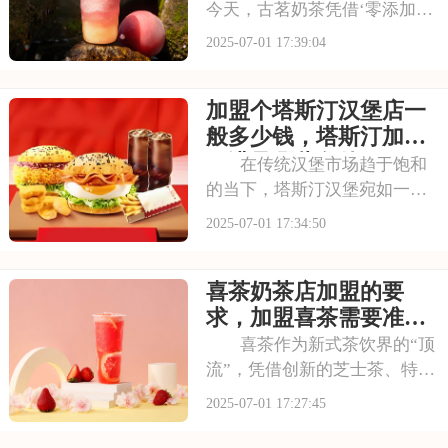
今天，古茗奶茶凭借‘零添加、
低糖健康’的差异化定位，深受
2025-07-01 17:39:04
消费者的喜爱，吸引了不少投
资者的关注，加盟一家古茗需
加盟个塔斯汀汉堡店一
要多少钱？下面就来看看古茗
开店加盟费及加盟条件，2025
般多少钱，塔斯汀加盟
古茗投资预
要满足哪些条件
在传统汉堡市场趋于饱和
的当下，塔斯汀汉堡宛如一股
清流，以创新的姿态闯入大众
2025-07-01 17:34:50
视野。随着品牌知名度的不断
提升，越来越多的投资者被其
喜茶奶茶店加盟的要
独特的商业模式所吸引，想要
借助塔斯汀的品牌力量开启自
求，加盟喜茶需要准备
己的创业之路。那么
哪些资金
喜茶作为新式茶饮界的“顶
流”，凭借创新的芝士茶、特色
果茶，还有时尚的门店设计，
2025-07-01 17:27:45
圈粉无数。不少投资者都在关
注这个品牌，但加盟到底要花