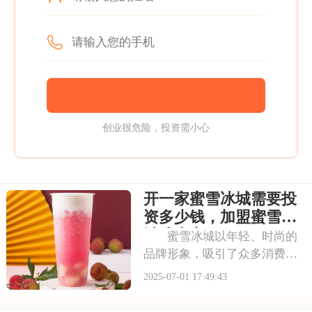
创业很危险，投资需小心
开一家蜜雪冰城需要投
资多少钱，加盟蜜雪冰
城成本高吗
蜜雪冰城以年轻、时尚的
品牌形象，吸引了众多消费者
的目光。其成熟的运营模式和
2025-07-01 17:49:43
广阔的市场前景，让不少投资
者跃跃欲试。那么，加盟蜜雪