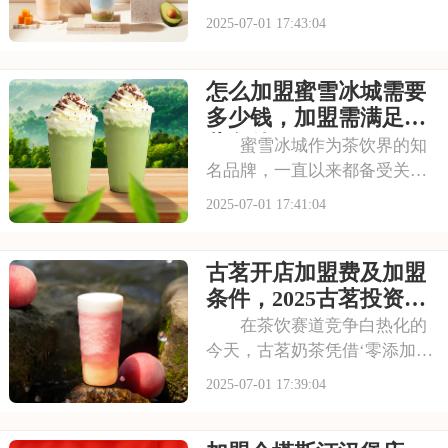
茶，满足不同消费者口味。门
2025-07-01 17:43:04
店更是遍布大街小巷，生意火
爆异常。如此强大的品牌吸引
怎么加盟蜜雪冰城需要
力和市场潜力，让众多投资者
心动不已，那么加盟蜜雪冰城
多少钱，加盟需满足哪
需要多少费用呢？以下
些条件
蜜雪冰城作为茶饮界的知
名品牌，一直以来都备受关
注。它以丰富的产品线和高性
2025-07-01 17:41:04
价比，赢得了消费者的口碑和
忠诚度。无论是学生党还是上
古茗开店加盟费及加盟
班族，都是蜜雪冰城的忠实粉
丝。那么，加盟蜜雪冰城的费
条件，2025古茗投资预
用究竟是多少呢？下面
算是多少
在茶饮赛道竞争白热化的
今天，古茗奶茶凭借‘零添加、
低糖健康’的差异化定位，深受
2025-07-01 17:39:04
消费者的喜爱，吸引了不少投
资者的关注，加盟一家古茗需