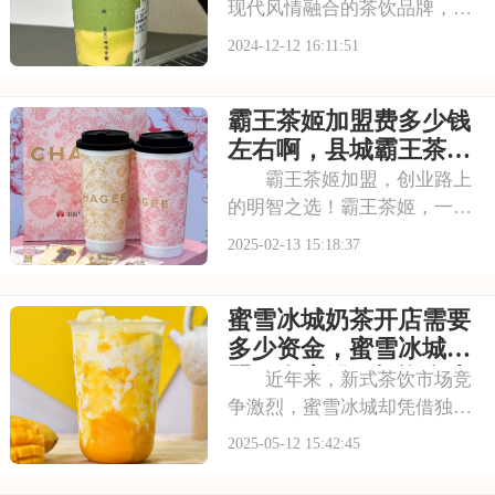
现代风情融合的茶饮品牌，正
以不可阻挡之势席卷我国。对
2024-12-12 16:11:51
于渴望在茶饮行业大展拳脚的
投资者而言，加盟古茗无疑是
霸王茶姬加盟费多少钱
明智之举。接下来，一起探索
古茗加盟的奥秘，揭秘其背后
左右啊，县城霸王茶姬
的成功之道。本文将
加盟费多少钱
霸王茶姬加盟，创业路上
的明智之选！霸王茶姬，一个
融合传统与创新，独具特色的
2025-02-13 15:18:37
茶饮品牌，正吸引着众多创业
者的目光。无需繁琐经验，霸
蜜雪冰城奶茶开店需要
王茶姬提供全方位的加盟支持
与指导。本文将为你详细介绍
多少资金，蜜雪冰城加
霸王茶姬加盟费多少
盟一个店铺要投资多少
近年来，新式茶饮市场竞
钱
争激烈，蜜雪冰城却凭借独特
的市场定位脱颖而出。对于想
2025-05-12 15:42:45
要投身茶饮行业的创业者来
说，蜜雪冰城无疑是一个颇具