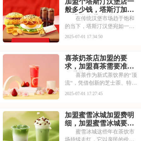
加盟个塔斯汀汉堡店一
要多少钱？下面就来看看古茗
开店加盟费及加盟条件，2025
般多少钱，塔斯汀加盟
古茗投资预
要满足哪些条件
在传统汉堡市场趋于饱和
的当下，塔斯汀汉堡宛如一股
清流，以创新的姿态闯入大众
2025-07-01 17:34:50
视野。随着品牌知名度的不断
提升，越来越多的投资者被其
喜茶奶茶店加盟的要
独特的商业模式所吸引，想要
借助塔斯汀的品牌力量开启自
求，加盟喜茶需要准备
己的创业之路。那么
哪些资金
喜茶作为新式茶饮界的“顶
流”，凭借创新的芝士茶、特色
果茶，还有时尚的门店设计，
2025-07-01 17:27:45
圈粉无数。不少投资者都在关
注这个品牌，但加盟到底要花
加盟蜜雪冰城加盟费明
多少钱？需要满足哪些条件？
以下是喜茶奶茶店加盟的要
细，加盟蜜雪冰城要多
求，加盟喜茶需要
少钱
蜜雪冰城这些年在茶饮市
场持续走红，它以亲民的价格