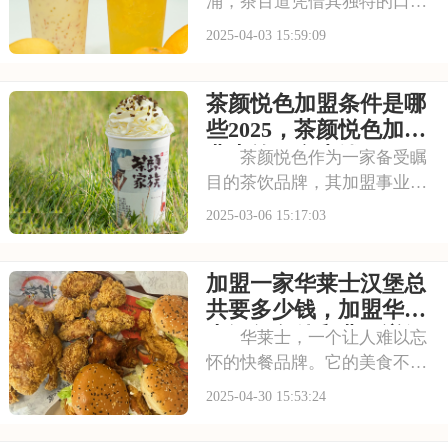
涌，茶百道凭借其独特的口感
和亲民的价格，吸引了众多投
2025-04-03 15:59:09
资者的目光。想要加盟茶百
道，首先得了解其加盟费用，
茶颜悦色加盟条件是哪
下面让我们一起揭开茶百道加
盟的情况。以下是茶百道加盟
些2025，茶颜悦色加盟
条件和费用是多少，茶
费大约要多少钱
茶颜悦色作为一家备受瞩
目的茶饮品牌，其加盟事业近
年来取得了显著成果。不少有
2025-03-06 15:17:03
意向的投资者都在关注茶颜悦
色的加盟费及加盟条件。本文
加盟一家华莱士汉堡总
将为您详细介绍茶颜悦色加盟
的相关事宜，帮助您更好地把
共要多少钱，加盟华莱
握这一创业机会。请
士汉堡条件和费用详解
华莱士，一个让人难以忘
怀的快餐品牌。它的美食不仅
味道独特，而且富有创意。如
2025-04-30 15:53:24
果你也想开一家快餐店，却又
担心自己无法打造出独特的品