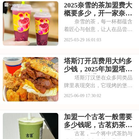
2025奈雪的茶加盟费大
牌形象和口味特色，那么加盟
华莱士或许能给你带来启发和
概要多少，开一家奈雪
帮助。本文将为你详
的茶要多少资金
奈雪的茶，每一杯都蕴含
着匠心与创意，让人在品尝的
同时也能感受到品牌的独特魅
2025-03-29 16:01:03
力。现在，你也有机会成为奈
雪的茶的一员。通过加盟奈雪
塔斯汀开店费用大约多
的茶，你将获得广阔的市场前
景和丰厚的利润空间。本文将
少钱，2025年加盟塔斯
为你揭秘2025奈
汀汉堡总费用
塔斯汀汉堡在众多同类品
牌里表现突出，它现烤的堡胚
和丰富多样的馅料组合，吸引
2025-06-09 17:30:02
了不少忠实顾客。随着品牌知
名度越来越高，好多创业者都
加盟一个古茗一般需要
对加盟塔斯汀感兴趣。下面就
给大家详细说说塔斯汀开店费
多少钱呢，古茗奶茶加
用大约多少钱，20
盟费用是多少万元
古茗，一个将中式茶韵与