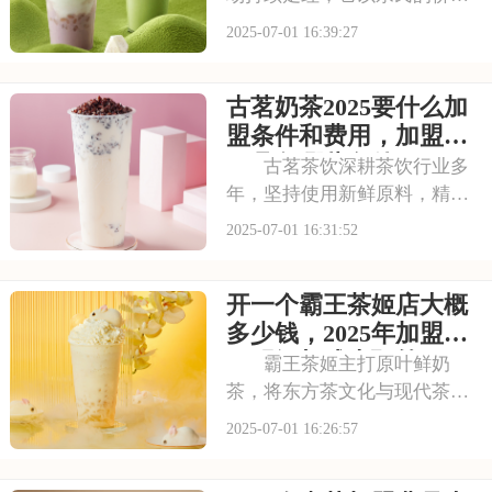
和丰富的产品线，覆盖了广泛
2025-07-01 16:39:27
的消费群体。如此火爆的生意
和强大的品牌扩张力，让众多
古茗奶茶2025要什么加
投资者心动不已。那么，加盟
蜜雪冰城需要多少费用呢？下
盟条件和费用，加盟需
面就来看看加盟蜜雪
要具备哪些条件
古茗茶饮深耕茶饮行业多
年，坚持使用新鲜原料，精心
调配每一杯饮品，以稳定的品
2025-07-01 16:31:52
质和良好的口碑赢得了消费者
的信赖。其看到古茗的发展潜
开一个霸王茶姬店大概
力，不少投资者想加盟。那
么，加盟古茗的费用情况如何
多少钱，2025年加盟费
呢？下面就来看看古茗
用明细与成本预算
霸王茶姬主打原叶鲜奶
茶，将东方茶文化与现代茶饮
巧妙结合。以“原叶鲜奶茶”为
2025-07-01 16:26:57
理念，门店装修充满国风韵
味。凭借独特产品与风格，在