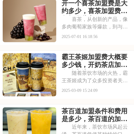
开一个喜茶加盟费是大
茶饮市场脱颖而出。不少投资
者被其吸引，以下是开一个霸
约多少，喜茶加盟费用
王茶姬店大概多少钱，
包括哪些方面
喜茶，从创新的产品，像
多肉葡萄家族等爆款，到与知
名品牌跨界联名提升影响力，
2025-07-01 16:18:56
喜茶在市场上不断扩大影响
力。以下是开一个喜茶加盟费
霸王茶姬加盟费大概要
是大约多少，喜茶加盟费用包
括哪些方面的具体分析！希望
多少钱，开奶茶店加盟
能为您提供参考~
条件和流程2025
随着茶饮市场的火热，霸
王茶姬成为了众多投资者关注
的焦点。想要加盟这个潜力无
2025-03-09 15:24:09
限的品牌，首先需要掌握其加
盟费及加盟条件。接下来，本
茶百道加盟条件和费用
文将为您详细解析霸王茶姬加
盟的相关信息。请看下面是有
是多少，茶百道的加盟
关于霸王茶姬加盟费
费用明细表2025
近年来，茶饮市场风起云