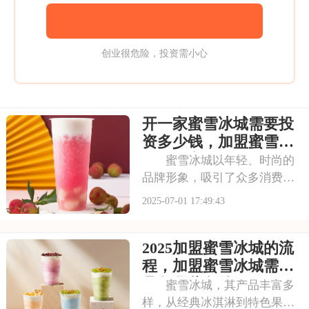
创业很危险，投资需小心
开一家蜜雪冰城需要投
资多少钱，加盟蜜雪冰
城成本高吗
蜜雪冰城以年轻、时尚的
品牌形象，吸引了众多消费者
的目光。其成熟的运营模式和
2025-07-01 17:49:43
广阔的市场前景，让不少投资
者跃跃欲试。那么，加盟蜜雪
2025加盟蜜雪冰城的流
冰城需要投入多少费用呢？以
下是开一家蜜雪冰城需要投资
程，加盟蜜雪冰城需要
多少钱，加盟蜜雪冰
具备哪些条件
蜜雪冰城，其产品丰富多
样，从经典冰淇淋到特色果