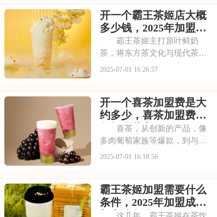
的信赖。其看到古茗的发展潜
开一个霸王茶姬店大概
力，不少投资者想加盟。那
么，加盟古茗的费用情况如何
多少钱，2025年加盟费
呢？下面就来看看古茗
用明细与成本预算
霸王茶姬主打原叶鲜奶
茶，将东方茶文化与现代茶饮
巧妙结合。以“原叶鲜奶茶”为
2025-07-01 16:26:57
理念，门店装修充满国风韵
味。凭借独特产品与风格，在
开一个喜茶加盟费是大
茶饮市场脱颖而出。不少投资
者被其吸引，以下是开一个霸
约多少，喜茶加盟费用
王茶姬店大概多少钱，
包括哪些方面
喜茶，从创新的产品，像
多肉葡萄家族等爆款，到与知
名品牌跨界联名提升影响力，
2025-07-01 16:18:56
喜茶在市场上不断扩大影响
力。以下是开一个喜茶加盟费
霸王茶姬加盟需要什么
是大约多少，喜茶加盟费用包
括哪些方面的具体分析！希望
条件，2025年加盟成本
能为您提供参考~
与申请条件一览
这几年，霸王茶姬在茶饮