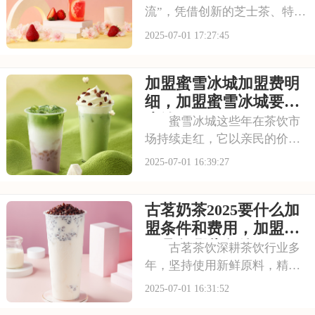
流”，凭借创新的芝士茶、特色
果茶，还有时尚的门店设计，
2025-07-01 17:27:45
圈粉无数。不少投资者都在关
注这个品牌，但加盟到底要花
加盟蜜雪冰城加盟费明
多少钱？需要满足哪些条件？
以下是喜茶奶茶店加盟的要
细，加盟蜜雪冰城要多
求，加盟喜茶需要
少钱
蜜雪冰城这些年在茶饮市
场持续走红，它以亲民的价格
和丰富的产品线，覆盖了广泛
2025-07-01 16:39:27
的消费群体。如此火爆的生意
和强大的品牌扩张力，让众多
古茗奶茶2025要什么加
投资者心动不已。那么，加盟
蜜雪冰城需要多少费用呢？下
盟条件和费用，加盟需
面就来看看加盟蜜雪
要具备哪些条件
古茗茶饮深耕茶饮行业多
年，坚持使用新鲜原料，精心
调配每一杯饮品，以稳定的品
2025-07-01 16:31:52
质和良好的口碑赢得了消费者