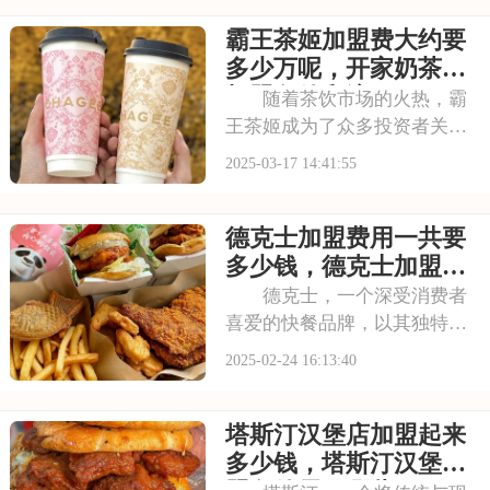
饮，更有无限的商业潜力。加
霸王茶姬加盟费大约要
盟我们，共创辉煌。下面是对
霸王茶姬怎么加盟需要多少
多少万呢，开家奶茶店
钱，开一家霸王茶姬具体多
加盟条件和流程
随着茶饮市场的火热，霸
王茶姬成为了众多投资者关注
的焦点。想要加盟这个潜力无
2025-03-17 14:41:55
限的品牌，首先需要掌握其加
盟费及加盟条件。接下来，本
德克士加盟费用一共要
文将为您详细解析霸王茶姬加
盟的相关信息。请看下面是有
多少钱，德克士加盟费
关于霸王茶姬加盟费
多少钱左右啊
德克士，一个深受消费者
喜爱的快餐品牌，以其独特的
口味和优质的服务赢得了广泛
2025-02-24 16:13:40
的认可。如果你对快餐行业充
满热情，想要开一家自己的
塔斯汀汉堡店加盟起来
店，那么加盟德克士无疑是一
个明智的选择。本文将为你详
多少钱，塔斯汀汉堡加
细介绍德克士加盟费用