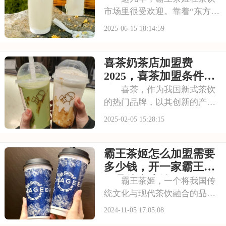
市场里很受欢迎。靠着“东方
茶，世界品”的理念，把传统茶
2025-06-15 18:14:59
文化和现代潮流结合，做出来
的茶饮特别受年轻人喜欢，那
喜茶奶茶店加盟费
加盟霸王茶姬到底要花多少
钱？有啥条件？以下是霸王茶
2025，喜茶加盟条件和
姬加盟需要什么条件
流程
喜茶，作为我国新式茶饮
的热门品牌，以其创新的产品
和独特的品牌文化赢得了广大
2025-02-05 15:28:15
消费者的喜爱。许多创业者和
投资者都希望能加盟喜茶，共
霸王茶姬怎么加盟需要
享其品牌红利。那么，喜茶的
加盟费及加盟条件是怎样的
多少钱，开一家霸王茶
呢？下面，我们将为您
姬具体多少钱
霸王茶姬，一个将我国传
统文化与现代茶饮融合的品
牌，正在我国范围内招募加盟
2024-11-05 17:05:08
商。这里，不仅有美味的茶