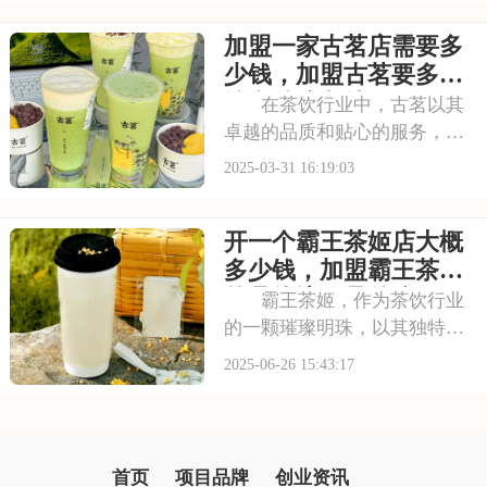
象，赢得了市场的广泛赞誉。
加盟一家古茗店需要多
现在，你也有机会成为这一品
牌传奇的续写者，通过加盟霸
少钱，加盟古茗要多少
王茶姬，将这份茶韵
钱有什么条件
在茶饮行业中，古茗以其
卓越的品质和贴心的服务，赢
得了广大消费者的信赖和支
2025-03-31 16:19:03
持。加盟古茗，你将与这个备
受欢迎的品牌一起成长，共同
开一个霸王茶姬店大概
探索市场的无限可能。本文将
为你揭秘加盟一家古茗店需要
多少钱，加盟霸王茶姬
多少钱，加盟古茗要多
的具体流程是什么
霸王茶姬，作为茶饮行业
的一颗璀璨明珠，以其独特的
品牌魅力与优质的产品，吸引
2025-06-26 15:43:17
了众多消费者的喜爱。它以茶
为基，以文化为魂，为消费者
带来了一场别样的茶饮体验。
想要开霸王茶姬店，下面请看
首页
项目品牌
创业资讯