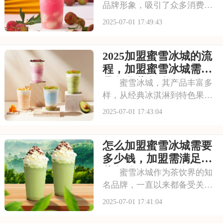
品牌形象，吸引了众多消费者
的目光。其成熟的运营模式和
2025-07-01 17:49:43
广阔的市场前景，让不少投资
者跃跃欲试。那么，加盟蜜雪
2025加盟蜜雪冰城的流
冰城需要投入多少费用呢？以
下是开一家蜜雪冰城需要投资
程，加盟蜜雪冰城需要
多少钱，加盟蜜雪冰
具备哪些条件
蜜雪冰城，其产品丰富多
样，从经典冰淇淋到特色果
茶，满足不同消费者口味。门
2025-07-01 17:43:04
店更是遍布大街小巷，生意火
爆异常。如此强大的品牌吸引
怎么加盟蜜雪冰城需要
力和市场潜力，让众多投资者
心动不已，那么加盟蜜雪冰城
多少钱，加盟需满足哪
需要多少费用呢？以下
些条件
蜜雪冰城作为茶饮界的知
名品牌，一直以来都备受关
注。它以丰富的产品线和高性
2025-07-01 17:41:04
价比，赢得了消费者的口碑和
忠诚度。无论是学生党还是上