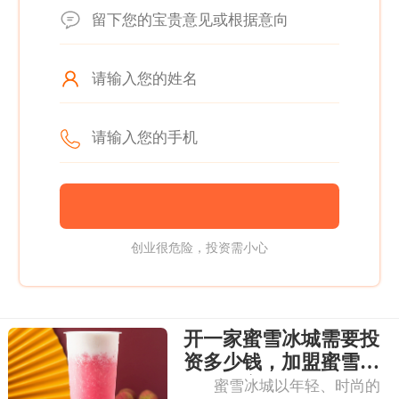
创业很危险，投资需小心
开一家蜜雪冰城需要投
资多少钱，加盟蜜雪冰
城成本高吗
蜜雪冰城以年轻、时尚的