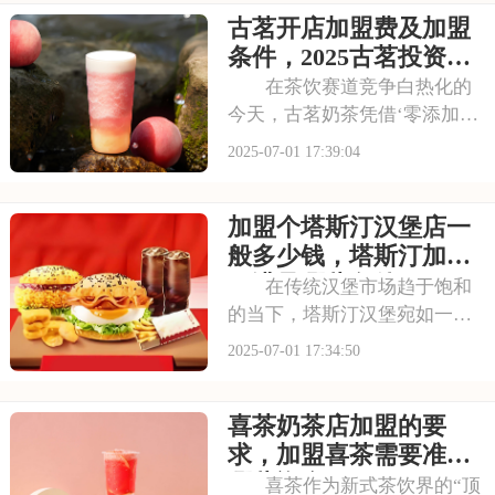
古茗开店加盟费及加盟
班族，都是蜜雪冰城的忠实粉
丝。那么，加盟蜜雪冰城的费
条件，2025古茗投资预
用究竟是多少呢？下面
算是多少
在茶饮赛道竞争白热化的
今天，古茗奶茶凭借‘零添加、
低糖健康’的差异化定位，深受
2025-07-01 17:39:04
消费者的喜爱，吸引了不少投
资者的关注，加盟一家古茗需
加盟个塔斯汀汉堡店一
要多少钱？下面就来看看古茗
开店加盟费及加盟条件，2025
般多少钱，塔斯汀加盟
古茗投资预
要满足哪些条件
在传统汉堡市场趋于饱和
的当下，塔斯汀汉堡宛如一股
清流，以创新的姿态闯入大众
2025-07-01 17:34:50
视野。随着品牌知名度的不断
提升，越来越多的投资者被其
喜茶奶茶店加盟的要
独特的商业模式所吸引，想要
借助塔斯汀的品牌力量开启自
求，加盟喜茶需要准备
己的创业之路。那么
哪些资金
喜茶作为新式茶饮界的“顶