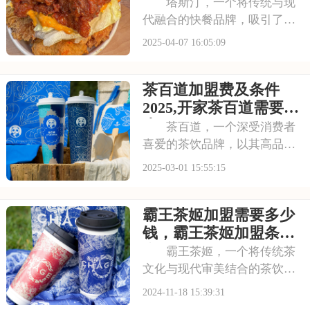
盟条件需要哪些
塔斯汀，一个将传统与现
代融合的快餐品牌，吸引了众
多投资者的目光。接下来，让
2025-04-07 16:05:09
我们一起探讨塔斯汀的加盟费
用，为你的创业计划提供参
茶百道加盟费及条件
考。下面就来看看塔斯汀汉堡
店加盟起来多少钱，塔斯汀汉
2025,开家茶百道需要多
堡加盟条件需要哪些的
少万元
茶百道，一个深受消费者
喜爱的茶饮品牌，以其高品质
的饮品和温馨的店面环境，在
2025-03-01 15:55:15
市场上树立了良好的口碑。对
于想要加盟茶百道的投资者来
霸王茶姬加盟需要多少
说，掌握加盟费及条件是决定
是否投资的关键。本文将为您
钱，霸王茶姬加盟条件
提供茶百道加盟的全
和费用分析
霸王茶姬，一个将传统茶
文化与现代审美结合的茶饮品
牌，以其丰富的茶品选择、独
2024-11-18 15:39:31
特的口感体验和优雅的品牌形