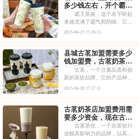
道，不仅是对高品质生活的追
多少钱左右，开个霸王
求，更是对美好未来
茶姬奶茶店一般需要多
霸王茶姬，这个名字听起
少资金
来就充满了霸气和韵味。它的
茶饮，更是将传统茶文化与现
2025-04-23 15:26:15
代创新结合，让人一试难忘。
如果你也看好茶饮行业的发
县城古茗加盟需要多少
展，想要加入其中，那么霸王
茶姬的加盟项目值得你考虑。
钱加盟费，古茗奶茶店
本文将为你揭秘霸王茶
加盟总共要多少钱才能
古茗，一个注重品质和创
开
新的茶饮品牌。它的产品种类
繁多，口味独特，深受消费者
2025-04-28 17:27:11
喜爱。加盟古茗，你将拥有这
份成功的基因，让店铺在市场
古茗奶茶店加盟费用需
中立于不败之地。本文将为你
揭秘县城古茗加盟需要多少钱
要多少资金，现在古茗
加盟费，古茗奶茶店
饮品店加盟费需要多少
古茗茶饮，一个在茶饮行
业颇具影响力的品牌，以其高