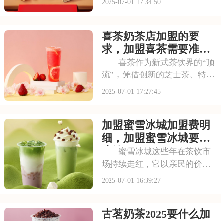
2025-07-01 17:34:50
视野。随着品牌知名度的不断
提升，越来越多的投资者被其
喜茶奶茶店加盟的要
独特的商业模式所吸引，想要
借助塔斯汀的品牌力量开启自
求，加盟喜茶需要准备
己的创业之路。那么
哪些资金
喜茶作为新式茶饮界的“顶
流”，凭借创新的芝士茶、特色
果茶，还有时尚的门店设计，
2025-07-01 17:27:45
圈粉无数。不少投资者都在关
注这个品牌，但加盟到底要花
加盟蜜雪冰城加盟费明
多少钱？需要满足哪些条件？
以下是喜茶奶茶店加盟的要
细，加盟蜜雪冰城要多
求，加盟喜茶需要
少钱
蜜雪冰城这些年在茶饮市
场持续走红，它以亲民的价格
和丰富的产品线，覆盖了广泛
2025-07-01 16:39:27
的消费群体。如此火爆的生意
和强大的品牌扩张力，让众多
古茗奶茶2025要什么加
投资者心动不已。那么，加盟