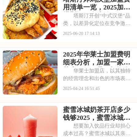
择。那么，加盟塔斯汀需要准
用清单一览，2025加盟
备多少资金？又有
塔斯汀要多少钱
塔斯汀开创“中式汉堡”品
类，以差异化定位在竞争激烈
的餐饮市场脱颖而出。其产品
2025-06-20 17:14:13
丰富多样，满足不同消费者需
求。随着品牌知名度不断提
2025年华莱士加盟费明
升，越来越多人想加盟。但加
盟塔斯汀汉堡需要投入多少资
细表分析，加盟一家华
金呢？下面请看塔斯
莱士汉堡一共要投资多
华莱士加盟店，以其独特
少钱
的经营理念和出色的市场表
现，在快餐行业中脱颖而出。
2025-04-24 16:51:45
加盟华莱士，就是选择了一个
能够与消费者建立长期信任关
蜜雪冰城奶茶开店多少
系的品牌，一个能够陪伴你走
过创业路上每一个重要时刻的
钱够2025，蜜雪冰城加
伙伴。本文将为你揭秘
盟一个店铺投资多少
想要加入饮品行业却担心
成本过高？蜜雪冰城以其亲民