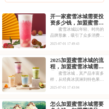
开一家蜜雪冰城需要投
资多少钱，加盟蜜雪冰
城成本高吗
蜜雪冰城以年轻、时尚的
品牌形象，吸引了众多消费者
的目光。其成熟的运营模式和
2025-07-01 17:49:43
广阔的市场前景，让不少投资
者跃跃欲试。那么，加盟蜜雪
2025加盟蜜雪冰城的流
冰城需要投入多少费用呢？以
下是开一家蜜雪冰城需要投资
程，加盟蜜雪冰城需要
多少钱，加盟蜜雪冰
具备哪些条件
蜜雪冰城，其产品丰富多
样，从经典冰淇淋到特色果
茶，满足不同消费者口味。门
2025-07-01 17:43:04
店更是遍布大街小巷，生意火
爆异常。如此强大的品牌吸引
怎么加盟蜜雪冰城需要
力和市场潜力，让众多投资者