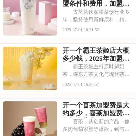
蜜雪冰城需要多少费用呢？下
盟条件和费用，加盟需
面就来看看加盟蜜雪
要具备哪些条件
古茗茶饮深耕茶饮行业多
年，坚持使用新鲜原料，精心
调配每一杯饮品，以稳定的品
2025-07-01 16:31:52
质和良好的口碑赢得了消费者
的信赖。其看到古茗的发展潜
开一个霸王茶姬店大概
力，不少投资者想加盟。那
么，加盟古茗的费用情况如何
多少钱，2025年加盟费
呢？下面就来看看古茗
用明细与成本预算
霸王茶姬主打原叶鲜奶
茶，将东方茶文化与现代茶饮
巧妙结合。以“原叶鲜奶茶”为
2025-07-01 16:26:57
理念，门店装修充满国风韵
味。凭借独特产品与风格，在
开一个喜茶加盟费是大
茶饮市场脱颖而出。不少投资
者被其吸引，以下是开一个霸
约多少，喜茶加盟费用
王茶姬店大概多少钱，
包括哪些方面
喜茶，从创新的产品，像
多肉葡萄家族等爆款，到与知