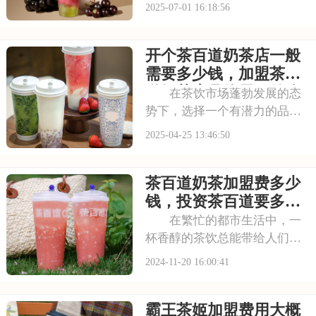
名品牌跨界联名提升影响力，
2025-07-01 16:18:56
喜茶在市场上不断扩大影响
力。以下是开一个喜茶加盟费
开个茶百道奶茶店一般
是大约多少，喜茶加盟费用包
括哪些方面的具体分析！希望
需要多少钱，加盟茶百
能为您提供参考~
道奶茶店具体需要什么
在茶饮市场蓬勃发展的态
条件
势下，选择一个有潜力的品牌
加盟是创业的重要一步。茶百
2025-04-25 13:46:50
道，凭借其强大的品牌影响力
和完善的加盟体系，为加盟商
茶百道奶茶加盟费多少
提供了广阔的发展平台和可观
的盈利机会。本文将为你揭秘
钱，投资茶百道要多少
开个茶百道奶茶店一
钱加盟费
在繁忙的都市生活中，一
杯香醇的茶饮总能带给人们片
刻的宁静与享受。茶百道，这
2024-11-20 16:00:41
个以品质与创新闻名的茶饮品
牌，正以其独特的魅力吸引着
霸王茶姬加盟费用大概
无数创业者的目光。加盟茶百