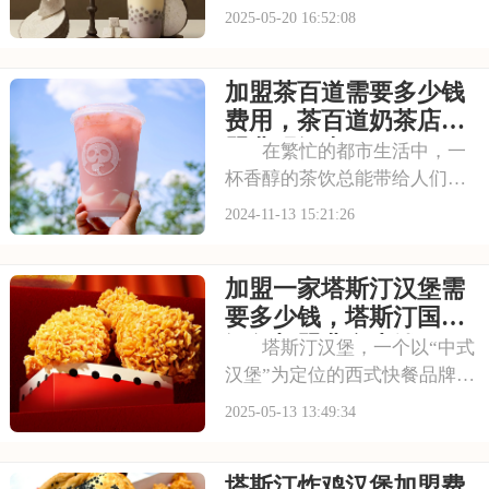
品质的原料、精湛的制茶工艺
2025-05-20 16:52:08
和创新的营销策略，赢得了市
场的广泛认可。如果您怀揣着
加盟茶百道需要多少钱
创业梦想，渴望加入这一茶饮
巨头，那么了解古茗的加盟费
费用，茶百道奶茶店加
及加盟条件将是您必
盟费明细表
在繁忙的都市生活中，一
杯香醇的茶饮总能带给人们片
刻的宁静与享受。茶百道，这
2024-11-13 15:21:26
个以品质与创新闻名的茶饮品
牌，正以其独特的魅力吸引着
加盟一家塔斯汀汉堡需
无数创业者的目光。加盟茶百
道，不仅是对高品质生活的追
要多少钱，塔斯汀国潮
求，更是对美好未来
汉堡加盟费多少钱
塔斯汀汉堡，一个以“中式
汉堡”为定位的西式快餐品牌，
凭借其独特的产品和营销策略
2025-05-13 13:49:34
迅速走红。对于想要进军快餐
行业的创业者来说，加盟塔斯
塔斯汀炸鸡汉堡加盟费
汀无疑是一个充满机遇的选