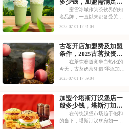
心动不已，那么加盟蜜雪冰城
多少钱，加盟需满足哪
需要多少费用呢？以下
些条件
蜜雪冰城作为茶饮界的知
名品牌，一直以来都备受关
注。它以丰富的产品线和高性
2025-07-01 17:41:04
价比，赢得了消费者的口碑和
忠诚度。无论是学生党还是上
古茗开店加盟费及加盟
班族，都是蜜雪冰城的忠实粉
丝。那么，加盟蜜雪冰城的费
条件，2025古茗投资预
用究竟是多少呢？下面
算是多少
在茶饮赛道竞争白热化的
今天，古茗奶茶凭借‘零添加、
低糖健康’的差异化定位，深受
2025-07-01 17:39:04
消费者的喜爱，吸引了不少投
资者的关注，加盟一家古茗需
加盟个塔斯汀汉堡店一
要多少钱？下面就来看看古茗
开店加盟费及加盟条件，2025
般多少钱，塔斯汀加盟
古茗投资预
要满足哪些条件
在传统汉堡市场趋于饱和
的当下，塔斯汀汉堡宛如一股
清流，以创新的姿态闯入大众