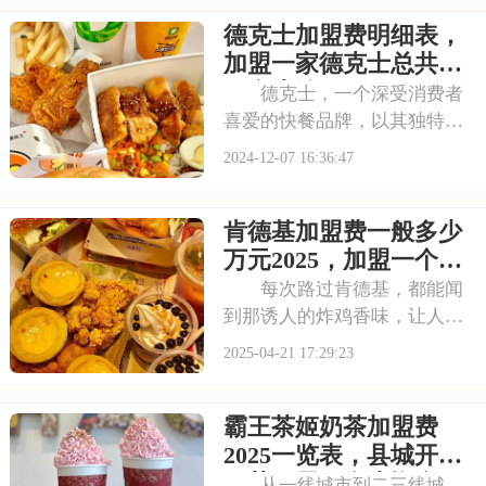
力。以下是开一个喜茶加盟费
德克士加盟费明细表，
是大约多少，喜茶加盟费用包
括哪些方面的具体分析！希望
加盟一家德克士总共需
能为您提供参考~
要多少钱
德克士，一个深受消费者
喜爱的快餐品牌，以其独特的
产品口味和优质的服务赢得了
2024-12-07 16:36:47
广泛的赞誉。如今，德克士正
以其强大的品牌影响力和市场
肯德基加盟费一般多少
基础，诚邀有志之士加盟。加
盟德克士，你将获得品牌提供
万元2025，加盟一个肯
的全方位扶持和指导
德基加盟费一共多少钱
每次路过肯德基，都能闻
到那诱人的炸鸡香味，让人忍
不住想进去尝尝。现在，你也
2025-04-21 17:29:23
有机会开一家这样的店，让更
多人品尝到你的美食。加盟肯
霸王茶姬奶茶加盟费
德基，你不仅能学到它的制作
方法，还能享受品牌带来的各
2025一览表，县城开霸
种优势。本文将为你
王茶姬需要多少资金
从一线城市到二三线城