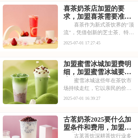
提升，越来越多的投资者被其
喜茶奶茶店加盟的要
独特的商业模式所吸引，想要
借助塔斯汀的品牌力量开启自
求，加盟喜茶需要准备
己的创业之路。那么
哪些资金
喜茶作为新式茶饮界的“顶
流”，凭借创新的芝士茶、特色
果茶，还有时尚的门店设计，
2025-07-01 17:27:45
圈粉无数。不少投资者都在关
注这个品牌，但加盟到底要花
加盟蜜雪冰城加盟费明
多少钱？需要满足哪些条件？
以下是喜茶奶茶店加盟的要
细，加盟蜜雪冰城要多
求，加盟喜茶需要
少钱
蜜雪冰城这些年在茶饮市
场持续走红，它以亲民的价格
和丰富的产品线，覆盖了广泛
2025-07-01 16:39:27
的消费群体。如此火爆的生意
和强大的品牌扩张力，让众多
古茗奶茶2025要什么加
投资者心动不已。那么，加盟
蜜雪冰城需要多少费用呢？下
盟条件和费用，加盟需
面就来看看加盟蜜雪
要具备哪些条件
古茗茶饮深耕茶饮行业多