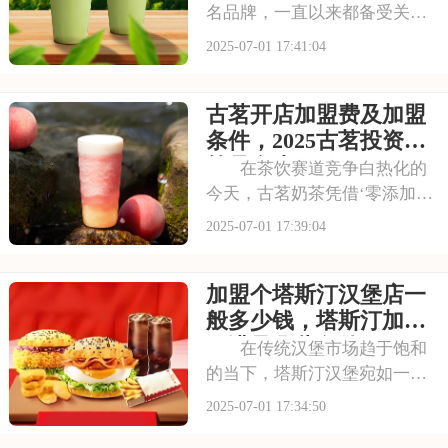
名品牌，一直以来都备受关
注。它以丰富的产品线和高性
2025-07-01 17:41:04
价比，赢得了消费者的口碑和
忠诚度。无论是学生党还是上
古茗开店加盟费及加盟
班族，都是蜜雪冰城的忠实粉
丝。那么，加盟蜜雪冰城的费
条件，2025古茗投资预
用究竟是多少呢？下面
算是多少
在茶饮赛道竞争白热化的
今天，古茗奶茶凭借‘零添加、
低糖健康’的差异化定位，深受
2025-07-01 17:39:04
消费者的喜爱，吸引了不少投
资者的关注，加盟一家古茗需
加盟个塔斯汀汉堡店一
要多少钱？下面就来看看古茗
开店加盟费及加盟条件，2025
般多少钱，塔斯汀加盟
古茗投资预
要满足哪些条件
在传统汉堡市场趋于饱和
的当下，塔斯汀汉堡宛如一股
清流，以创新的姿态闯入大众
2025-07-01 17:34:50
视野。随着品牌知名度的不断