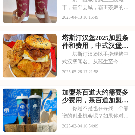
市，甚至县城，霸王茶姬的门
店总是人气爆棚。那么，想要
2025-04-13 10:15:49
开一家这样的门店，加盟费用
究竟如何呢？下面就来看看霸
塔斯汀汉堡2025加盟条
王茶姬奶茶加盟费2025一览
表，县城开霸王茶姬需要多少
件和费用，中式汉堡塔
资金的分析吧！
斯汀加盟费用一览表
塔斯汀汉堡以手擀现烤中
式汉堡闻名。从诞生至今，不
断推陈出新，北京烤鸭堡、麻
2025-05-28 17:21:58
婆豆腐堡等创意汉堡让人眼前
一亮。现在塔斯汀发展势头迅
加盟茶百道大约需要多
猛，不少创业者都心动不已，
那加盟塔斯汀汉堡费用是多少
少费用，茶百道加盟费
呢？今天就来一起看
用一览表2025
你是不是也在寻找一个靠
谱的创业机会呢？如果你对饮
品行业感兴趣，那就不得不提
2025-02-04 16:54:09
茶百道了。茶百道，这个名字