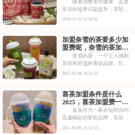
盟费用明细表
随着消费者对健康、品质
生活的追求日益提升，茶饮市
场迎来了前所未有的发展机
2024-11-12 11:39:52
遇。霸王茶姬，作为茶饮行业
的品牌，以其高品质的茶饮产
加盟奈雪的茶要多少加
品和独特的品牌文化，为加盟
商提供了广阔的发展空间和无
盟费呢，奈雪的茶加盟
限的商机。加盟我们，
条件及加盟费用多少
奈雪的茶，一个让人感到
亲切和舒适的茶饮品牌。它的
产品不仅口味独特，而且注重
2025-02-06 16:32:23
健康和品质。如果你也想涉足
茶饮行业，但又担心自己无法
喜茶加盟条件是什么
打造出独特的品牌形象，那么
加盟奈雪的茶或许能帮到你。
2025，喜茶加盟费一般
本文将为你揭秘加盟
多少钱
喜茶作为一家在短时间内
迅速崛起的茶饮品牌，其加盟
店遍布我国，成为了茶饮加盟
2025-03-06 15:12:25
领域的热门选择。许多投资者