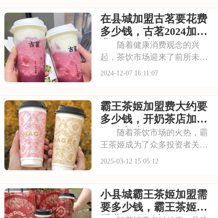
听起来就让人觉得很亲切，它
在县城加盟古茗要花费
的饮品也是实实在在的好喝。
现在，茶百道开放加盟了，如
多少钱，古茗2024加盟
果你也想开一家饮品
费用是多少
随着健康消费观念的兴
起，茶饮市场迎来了前所未有
的发展机遇。古茗，作为茶饮
2024-12-07 16:11:07
行业的先行者，以其高品质的
产品和独特的品牌理念赢得了
霸王茶姬加盟费大约要
市场的认可。加盟古茗，您将
拥有一个充满潜力的创业项
多少钱，开奶茶店加盟
目。本文将为您详细介绍
条件和流程2025
随着茶饮市场的火热，霸
王茶姬成为了众多投资者关注
的焦点。想要加盟这个潜力无
2025-03-12 15:05:12
限的品牌，首先需要掌握其加
盟费及加盟条件。接下来，本
小县城霸王茶姬加盟需
文将为您详细解析霸王茶姬加
盟的相关信息。请看下面是有
要多少钱，霸王茶姬加
关于霸王茶姬加盟费