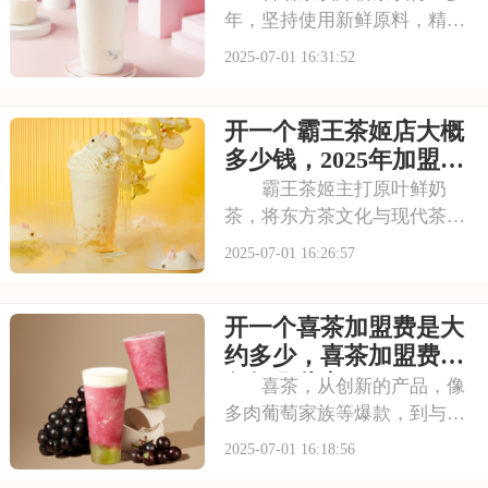
年，坚持使用新鲜原料，精心
调配每一杯饮品，以稳定的品
2025-07-01 16:31:52
质和良好的口碑赢得了消费者
的信赖。其看到古茗的发展潜
开一个霸王茶姬店大概
力，不少投资者想加盟。那
么，加盟古茗的费用情况如何
多少钱，2025年加盟费
呢？下面就来看看古茗
用明细与成本预算
霸王茶姬主打原叶鲜奶
茶，将东方茶文化与现代茶饮
巧妙结合。以“原叶鲜奶茶”为
2025-07-01 16:26:57
理念，门店装修充满国风韵
味。凭借独特产品与风格，在
开一个喜茶加盟费是大
茶饮市场脱颖而出。不少投资
者被其吸引，以下是开一个霸
约多少，喜茶加盟费用
王茶姬店大概多少钱，
包括哪些方面
喜茶，从创新的产品，像
多肉葡萄家族等爆款，到与知
名品牌跨界联名提升影响力，
2025-07-01 16:18:56
喜茶在市场上不断扩大影响