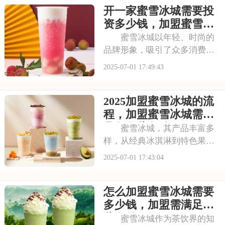
开一家蜜雪冰城需要投
资多少钱，加盟蜜雪冰
城成本高吗
蜜雪冰城以年轻、时尚的
品牌形象，吸引了众多消费者
的目光。其成熟的运营模式和
2025-07-01 17:49:43
广阔的市场前景，让不少投资
者跃跃欲试。那么，加盟蜜雪
2025加盟蜜雪冰城的流
冰城需要投入多少费用呢？以
下是开一家蜜雪冰城需要投资
程，加盟蜜雪冰城需要
多少钱，加盟蜜雪冰
具备哪些条件
蜜雪冰城，其产品丰富多
样，从经典冰淇淋到特色果
茶，满足不同消费者口味。门
2025-07-01 17:43:04
店更是遍布大街小巷，生意火
爆异常。如此强大的品牌吸引
怎么加盟蜜雪冰城需要
力和市场潜力，让众多投资者
心动不已，那么加盟蜜雪冰城
多少钱，加盟需满足哪
需要多少费用呢？以下
些条件
蜜雪冰城作为茶饮界的知