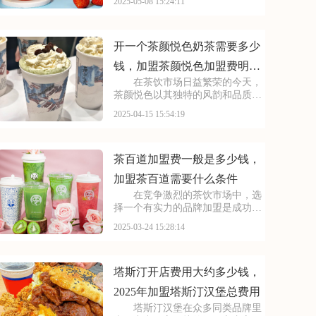
2025-05-08 15:24:11
创业者的目光。然而，在决定加盟
之前，了解清楚费用和条件至关重
要。接下来，我们将为你详细解读
蜜雪冰城的加盟政策，
开一个茶颜悦色奶茶需要多少
钱，加盟茶颜悦色加盟费明细
在茶饮市场日益繁荣的今天，
多少
茶颜悦色以其独特的风韵和品质，
成为了众多消费者心中的挚爱。茶
2025-04-15 15:54:19
颜悦色不仅赢得了市场的广泛认
可，更吸引了许多有志于茶饮行业
的创业者。那么，加盟茶颜悦色究
竟需要多少费用呢？在接
茶百道加盟费一般是多少钱，
加盟茶百道需要什么条件
在竞争激烈的茶饮市场中，选
择一个有实力的品牌加盟是成功的
关键。茶百道，以其深厚的品牌底
2025-03-24 15:28:14
蕴和丰富的运营经验，为加盟商提
供了稳定的盈利模式和可观的利润
空间。本文将为你揭秘茶百道加盟
费一般是多少钱，加盟
塔斯汀开店费用大约多少钱，
2025年加盟塔斯汀汉堡总费用
塔斯汀汉堡在众多同类品牌里