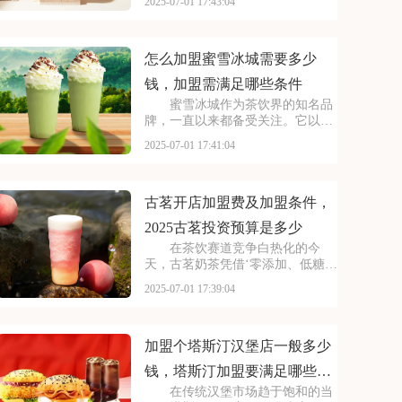
2025-07-01 17:43:04
小巷，生意火爆异常。如此强大的
品牌吸引力和市场潜力，让众多投
资者心动不已，那么加盟蜜雪冰城
需要多少费用呢？以下
怎么加盟蜜雪冰城需要多少
钱，加盟需满足哪些条件
蜜雪冰城作为茶饮界的知名品
牌，一直以来都备受关注。它以丰
富的产品线和高性价比，赢得了消
2025-07-01 17:41:04
费者的口碑和忠诚度。无论是学生
党还是上班族，都是蜜雪冰城的忠
实粉丝。那么，加盟蜜雪冰城的费
用究竟是多少呢？下面
古茗开店加盟费及加盟条件，
2025古茗投资预算是多少
在茶饮赛道竞争白热化的今
天，古茗奶茶凭借‘零添加、低糖健
康’的差异化定位，深受消费者的喜
2025-07-01 17:39:04
爱，吸引了不少投资者的关注，加
盟一家古茗需要多少钱？下面就来
看看古茗开店加盟费及加盟条件，
2025古茗投资预
加盟个塔斯汀汉堡店一般多少
钱，塔斯汀加盟要满足哪些条
在传统汉堡市场趋于饱和的当
件