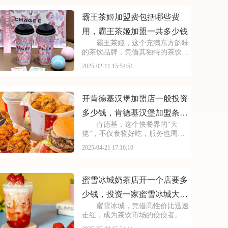
满机遇的选择。那么，加盟塔斯汀
需要准备多少资金？又有
霸王茶姬加盟费包括哪些费
用，霸王茶姬加盟一共多少钱
霸王茶姬，这个充满东方韵味
的茶饮品牌，凭借其独特的茶饮风
味和高品质的产品，赢得了广大消
2025-02-11 15:54:51
费者的喜爱。对于怀揣创业梦想的
你来说，加盟霸王茶姬无疑是一个
有吸引力的选择。本文将为你揭秘
霸王茶姬加盟费包括哪
开肯德基汉堡加盟店一般投资
多少钱，肯德基汉堡加盟条件
肯德基，这个快餐界的“大
和费用是多少
佬”，不仅食物好吃，服务也周
到。如果你也想开一家这样的店，
2025-04-21 17:16:10
加盟肯德基是个不错的选择。它能
为你提供全方位的支持，从选址到
装修，从培训到运营，都帮你搞
定，让你轻松当老板。本文将
蜜雪冰城奶茶店开一个店要多
少钱，投资一家蜜雪冰城大概
蜜雪冰城，凭借高性价比迅速
需要多少钱
走红，成为茶饮市场的佼佼者。如
今，该品牌开放加盟，吸引了不少