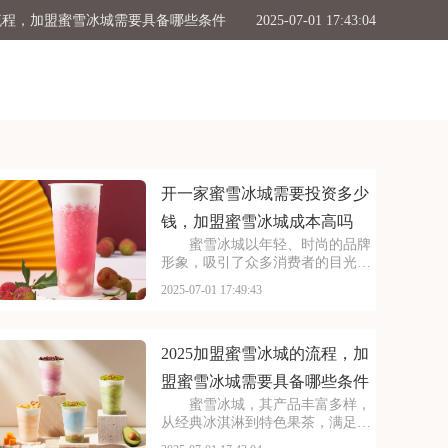
的流程，加盟蜜雪冰城需要具备哪些条件
2025-07-01 17:43:04
冰城需要多少钱，加盟需满足哪些条件
2025-07-01 17:41:04
加盟条件，2025古茗投资预算是多少
2025-07-01 17:39:04
般多少钱，塔斯汀加盟要满足哪些条件
2025-07-01 17:34:50
要投资多少钱，加盟蜜雪冰城成本高吗
2025-07-01 17:49:43
开一家蜜雪冰城需要投资多少
钱，加盟蜜雪冰城成本高吗
蜜雪冰城以年轻、时尚的品牌
形象，吸引了众多消费者的目光。
其成熟的运营模式和广阔的市场前
2025-07-01 17:49:43
景，让不少投资者跃跃欲试。那
么，加盟蜜雪冰城需要投入多少费
用呢？以下是开一家蜜雪冰城需要
投资多少钱，加盟蜜雪冰
2025加盟蜜雪冰城的流程，加
盟蜜雪冰城需要具备哪些条件
蜜雪冰城，其产品丰富多样，
从经典冰淇淋到特色果茶，满足不
同消费者口味。门店更是遍布大街