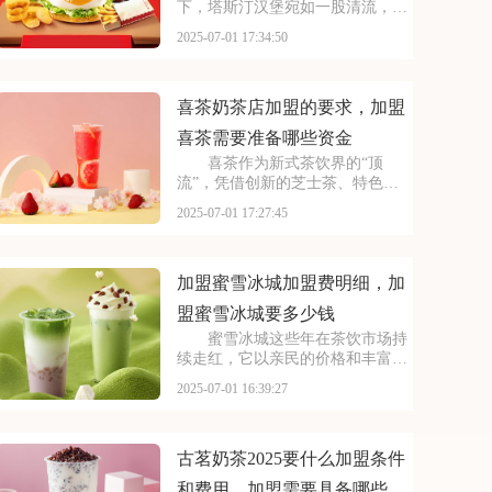
下，塔斯汀汉堡宛如一股清流，以
创新的姿态闯入大众视野。随着品
2025-07-01 17:34:50
牌知名度的不断提升，越来越多的
投资者被其独特的商业模式所吸
引，想要借助塔斯汀的品牌力量开
启自己的创业之路。那么
喜茶奶茶店加盟的要求，加盟
喜茶需要准备哪些资金
喜茶作为新式茶饮界的“顶
流”，凭借创新的芝士茶、特色果
茶，还有时尚的门店设计，圈粉无
2025-07-01 17:27:45
数。不少投资者都在关注这个品
牌，但加盟到底要花多少钱？需要
满足哪些条件？以下是喜茶奶茶店
加盟的要求，加盟喜茶需要
加盟蜜雪冰城加盟费明细，加
盟蜜雪冰城要多少钱
蜜雪冰城这些年在茶饮市场持
续走红，它以亲民的价格和丰富的
产品线，覆盖了广泛的消费群体。
2025-07-01 16:39:27
如此火爆的生意和强大的品牌扩张
力，让众多投资者心动不已。那
么，加盟蜜雪冰城需要多少费用
呢？下面就来看看加盟蜜雪
古茗奶茶2025要什么加盟条件
和费用，加盟需要具备哪些条