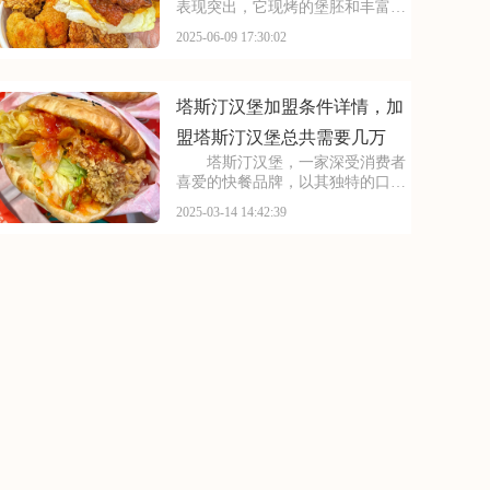
表现突出，它现烤的堡胚和丰富多
样的馅料组合，吸引了不少忠实顾
2025-06-09 17:30:02
客。随着品牌知名度越来越高，好
多创业者都对加盟塔斯汀感兴趣。
下面就给大家详细说说塔斯汀开店
费用大约多少钱，20
塔斯汀汉堡加盟条件详情，加
盟塔斯汀汉堡总共需要几万
塔斯汀汉堡，一家深受消费者
喜爱的快餐品牌，以其独特的口味
和优质的服务在市场上独树一帜。
2025-03-14 14:42:39
许多创业人士都对其加盟模式充满
兴趣。下面，让我们一起来探讨塔
斯汀汉堡的加盟费及加盟条件。请
看下面是有关于塔斯汀