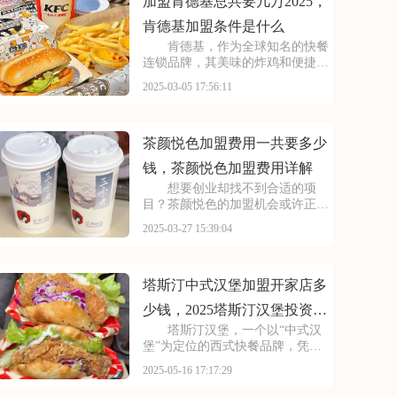
能为您提供参考~
加盟肯德基总共要几万2025，
肯德基加盟条件是什么
肯德基，作为全球知名的快餐
连锁品牌，其美味的炸鸡和便捷的
服务赢得了无数消费者的喜爱。对
2025-03-05 17:56:11
于有意向加盟快餐行业的创业者来
说，了解肯德基的加盟费及加盟条
件是迈出的步。接下来，我们将为
您揭秘肯德基加盟的详
茶颜悦色加盟费用一共要多少
钱，茶颜悦色加盟费用详解
想要创业却找不到合适的项
目？茶颜悦色的加盟机会或许正是
你所需的。作为茶饮行业的知名品
2025-03-27 15:39:04
牌，茶颜悦色以其深厚的品牌底蕴
和强大的市场影响力为加盟商提供
了坚实的后盾。本文将为你揭秘茶
颜悦色加盟费用一共要多
塔斯汀中式汉堡加盟开家店多
少钱，2025塔斯汀汉堡投资一
塔斯汀汉堡，一个以“中式汉
家店多少钱
堡”为定位的西式快餐品牌，凭借
其独特的产品和营销策略迅速走
2025-05-16 17:17:29
红。对于想要进军快餐行业的创业
者来说，加盟塔斯汀无疑是一个充