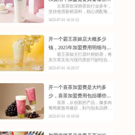
古茗茶饮深耕茶饮行业多年，
件
坚持使用新鲜原料，精心调配每一
杯饮品，以稳定的品质和良好的口
2025-07-01 16:31:52
碑赢得了消费者的信赖。其看到古
茗的发展潜力，不少投资者想加
盟。那么，加盟古茗的费用情况如
何呢？下面就来看看古茗
开一个霸王茶姬店大概多少
钱，2025年加盟费用明细与成
霸王茶姬主打原叶鲜奶茶，将
本预算
东方茶文化与现代茶饮巧妙结合。
以“原叶鲜奶茶”为理念，门店装修
2025-07-01 16:26:57
充满国风韵味。凭借独特产品与风
格，在茶饮市场脱颖而出。不少投
资者被其吸引，以下是开一个霸王
茶姬店大概多少钱，
开一个喜茶加盟费是大约多
少，喜茶加盟费用包括哪些方
喜茶，从创新的产品，像多肉
面
葡萄家族等爆款，到与知名品牌跨
界联名提升影响力，喜茶在市场上
2025-07-01 16:18:56
不断扩大影响力。以下是开一个喜
茶加盟费是大约多少，喜茶加盟费
用包括哪些方面的具体分析！希望