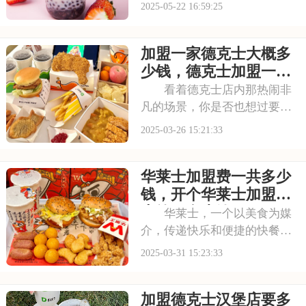
的价格和丰富的产品线，深受
2025-05-22 16:59:25
广大消费者的青睐。其品牌故
事、发展历程以及市场表现都
加盟一家德克士大概多
值得关注。蜜雪冰城，正在以
其独特的经营模式和市场策
少钱，德克士加盟一般
略，书写着属于自己的
要多少万元
看着德克士店内那热闹非
凡的场景，你是否也想过要拥
有一家这样的店铺？加盟德克
2025-03-26 15:21:33
士，就是实现你这一梦想的方
式。它不仅有着成熟的运营模
华莱士加盟费一共多少
式和丰富的市场经验，还能为
你提供全面的培训和支持。本
钱，开个华莱士加盟店
文将为你详细介绍加
大约要多少钱
华莱士，一个以美食为媒
介，传递快乐和便捷的快餐品
牌。它的每一份产品都承载着
2025-03-31 15:23:33
对顾客的关爱和祝福，让每一
位顾客都能感受到家的温暖。
加盟德克士汉堡店要多
如果你也想在快餐行业传递这