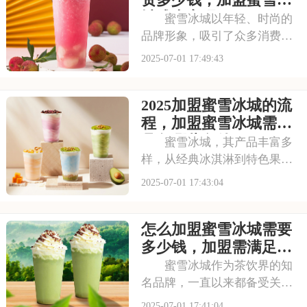
城成本高吗
蜜雪冰城以年轻、时尚的
品牌形象，吸引了众多消费者
的目光。其成熟的运营模式和
2025-07-01 17:49:43
广阔的市场前景，让不少投资
者跃跃欲试。那么，加盟蜜雪
2025加盟蜜雪冰城的流
冰城需要投入多少费用呢？以
下是开一家蜜雪冰城需要投资
程，加盟蜜雪冰城需要
多少钱，加盟蜜雪冰
具备哪些条件
蜜雪冰城，其产品丰富多
样，从经典冰淇淋到特色果
茶，满足不同消费者口味。门
2025-07-01 17:43:04
店更是遍布大街小巷，生意火
爆异常。如此强大的品牌吸引
怎么加盟蜜雪冰城需要
力和市场潜力，让众多投资者
心动不已，那么加盟蜜雪冰城
多少钱，加盟需满足哪
需要多少费用呢？以下
些条件
蜜雪冰城作为茶饮界的知
名品牌，一直以来都备受关
注。它以丰富的产品线和高性
2025-07-01 17:41:04