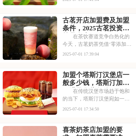
价比，赢得了消费者的口碑和
忠诚度。无论是学生党还是上
古茗开店加盟费及加盟
班族，都是蜜雪冰城的忠实粉
丝。那么，加盟蜜雪冰城的费
条件，2025古茗投资预
用究竟是多少呢？下面
算是多少
在茶饮赛道竞争白热化的
今天，古茗奶茶凭借‘零添加、
低糖健康’的差异化定位，深受
2025-07-01 17:39:04
消费者的喜爱，吸引了不少投
资者的关注，加盟一家古茗需
加盟个塔斯汀汉堡店一
要多少钱？下面就来看看古茗
开店加盟费及加盟条件，2025
般多少钱，塔斯汀加盟
古茗投资预
要满足哪些条件
在传统汉堡市场趋于饱和
的当下，塔斯汀汉堡宛如一股
清流，以创新的姿态闯入大众
2025-07-01 17:34:50
视野。随着品牌知名度的不断
提升，越来越多的投资者被其
喜茶奶茶店加盟的要
独特的商业模式所吸引，想要