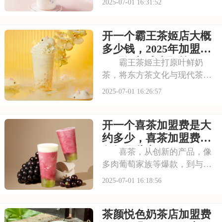
2025-07-01 16:31:52
质和良好的口碑赢得了消费者
的信赖。其看到古茗的发展潜
开一个霸王茶姬店大概
力，不少投资者想加盟。那
么，加盟古茗的费用情况如何
多少钱，2025年加盟费
呢？下面就来看看古茗
用明细与成本预算
霸王茶姬主打原叶鲜奶
茶，将东方茶文化与现代茶饮
巧妙结合。以“原叶鲜奶茶”为
2025-07-01 16:26:57
理念，门店装修充满国风韵
味。凭借独特产品与风格，在
开一个喜茶加盟费是大
茶饮市场脱颖而出。不少投资
者被其吸引，以下是开一个霸
约多少，喜茶加盟费用
王茶姬店大概多少钱，
包括哪些方面
喜茶，从创新的产品，像
多肉葡萄家族等爆款，到与知
名品牌跨界联名提升影响力，
2025-07-01 16:18:56
喜茶在市场上不断扩大影响
力。以下是开一个喜茶加盟费
茶颜悦色奶茶店加盟费
是大约多少，喜茶加盟费用包