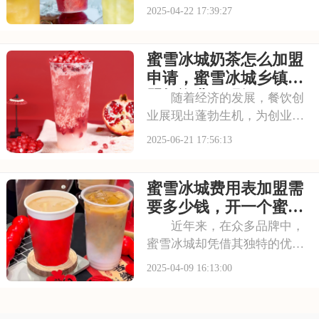
注古茗这一知名品牌。古茗以
2025-04-22 17:39:27
其卓越的品质和独特的口感，
赢得了广大消费者的喜爱和信
蜜雪冰城奶茶怎么加盟
赖。加盟古茗，你将获得一个
成熟、有潜力的商业机会。本
申请，蜜雪冰城乡镇加
文将为你揭秘加盟古茗
盟投资费用明细
随着经济的发展，餐饮创
业展现出蓬勃生机，为创业者
们提供了诸多机遇。蜜雪冰城
2025-06-21 17:56:13
作为茶饮行业的佼佼者，历经
多年耕耘，已成为消费者耳熟
蜜雪冰城费用表加盟需
能详的品牌。它坚持为大众提
供高性价比产品，深受不同年
要多少钱，开一个蜜雪
龄段人群喜爱。下面
冰城大概需要多少资金
近年来，在众多品牌中，
蜜雪冰城却凭借其独特的优势
脱颖而出。它不仅拥有多样化
2025-04-09 16:13:00
的产品，还以其亲民的价格策
略迅速占领市场，无论是逛街
购物还是朋友聚会，蜜雪冰城