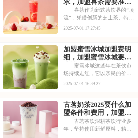
借助塔斯汀的品牌力量开启自
求，加盟喜茶需要准备
己的创业之路。那么
哪些资金
喜茶作为新式茶饮界的“顶
流”，凭借创新的芝士茶、特色
果茶，还有时尚的门店设计，
2025-07-01 17:27:45
圈粉无数。不少投资者都在关
注这个品牌，但加盟到底要花
加盟蜜雪冰城加盟费明
多少钱？需要满足哪些条件？
以下是喜茶奶茶店加盟的要
细，加盟蜜雪冰城要多
求，加盟喜茶需要
少钱
蜜雪冰城这些年在茶饮市
场持续走红，它以亲民的价格
和丰富的产品线，覆盖了广泛
2025-07-01 16:39:27
的消费群体。如此火爆的生意
和强大的品牌扩张力，让众多
古茗奶茶2025要什么加
投资者心动不已。那么，加盟
蜜雪冰城需要多少费用呢？下
盟条件和费用，加盟需
面就来看看加盟蜜雪
要具备哪些条件
古茗茶饮深耕茶饮行业多
年，坚持使用新鲜原料，精心
调配每一杯饮品，以稳定的品