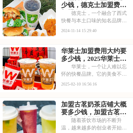
份快乐和温暖，那么加盟华莱
少钱，德克士加盟费及
士将是你的选择。本
加盟条件
德克士，一个融合了西式
快餐与本土口味的知名品牌，
以其独特的美食和亲切的服
2024-11-14 15:29:40
务，在快餐市场中独树一帜。
加盟德克士，就是选择了一个
华莱士加盟费用大约要
深受消费者喜爱、具有强大市
场吸引力的品牌，为您的创业
多少钱，2025华莱士具
之路增添无限可能。本
体加盟费用明细
华莱士，一个让人难以忘
怀的快餐品牌。它的美食不仅
味道独特，而且富有创意，总
2025-02-10 16:56:16
能给顾客带来惊喜和满足。如
果你也想开一家快餐店，却又
加盟古茗奶茶店铺大概
担心自己无法打造出独特的品
牌形象和口味特色，那么加盟
要多少钱，加盟古茗茶
华莱士或许能给你带
饮店怎么样需要多少钱
随着茶饮市场的不断升
温，越来越多的创业者开始关