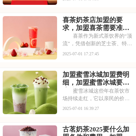
视野。随着品牌知名度的不断
提升，越来越多的投资者被其
喜茶奶茶店加盟的要
独特的商业模式所吸引，想要
借助塔斯汀的品牌力量开启自
求，加盟喜茶需要准备
己的创业之路。那么
哪些资金
喜茶作为新式茶饮界的“顶
流”，凭借创新的芝士茶、特色
果茶，还有时尚的门店设计，
2025-07-01 17:27:45
圈粉无数。不少投资者都在关
注这个品牌，但加盟到底要花
加盟蜜雪冰城加盟费明
多少钱？需要满足哪些条件？
以下是喜茶奶茶店加盟的要
细，加盟蜜雪冰城要多
求，加盟喜茶需要
少钱
蜜雪冰城这些年在茶饮市
场持续走红，它以亲民的价格
和丰富的产品线，覆盖了广泛
2025-07-01 16:39:27
的消费群体。如此火爆的生意
和强大的品牌扩张力，让众多
古茗奶茶2025要什么加
投资者心动不已。那么，加盟