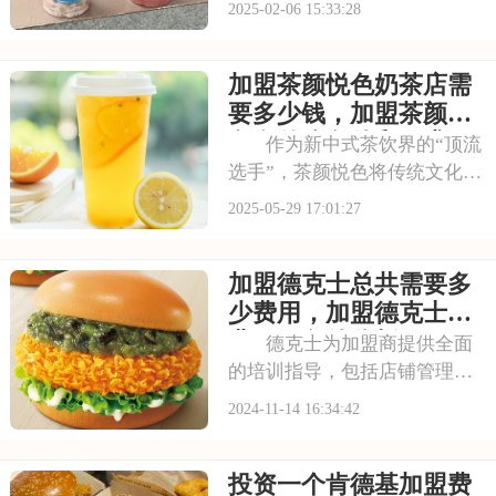
2025-02-06 15:33:28
深受大家喜爱。现在，蜜雪冰
城开放加盟啦！想要开一家备
加盟茶颜悦色奶茶店需
受欢迎的饮品店，与蜜雪冰城
一起分享这份甜蜜事业吗？那
要多少钱，加盟茶颜悦
就赶紧来了解加盟蜜
色有什么条件和要求
作为新中式茶饮界的“顶流
选手”，茶颜悦色将传统文化和
现代茶饮巧妙融合，为消费者
2025-05-29 17:01:27
打造出沉浸式的消费体验。如
今，茶颜悦色的人气一直居高
加盟德克士总共需要多
不下，不少创业者都眼馋这
块“香饽饽”，想加入其中。那
少费用，加盟德克士的
加盟这个热门品
费用及条件分析
德克士为加盟商提供全面
的培训指导，包括店铺管理、
产品制作、市场营销等方面。
2024-11-14 16:34:42
加盟德克士，您将能够了解到
专业的知识和技能，为您的餐
投资一个肯德基加盟费
厅运营提供有力保障。本文将