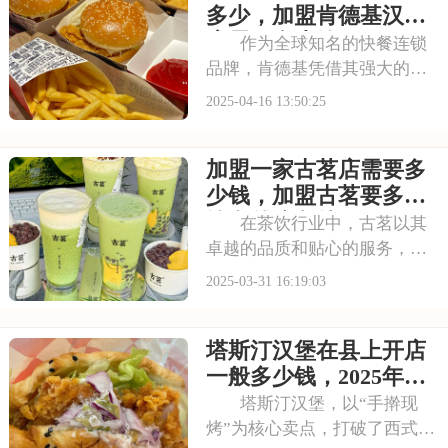
为你详细介绍加盟德克士总共
多少，加盟肯德基汉堡
需要多少费用，加盟
店需要多少钱
作为全球知名的快餐连锁
品牌，肯德基凭借其强大的品
牌影响力、成熟的运营模式和
2025-04-16 13:50:25
广泛的市场认可度，吸引了众
多创业者的目光。然而，加盟
加盟一家古茗店需要多
肯德基并非易事，本文将为您
详细剖析肯德基的加盟费用，
少钱，加盟古茗要多少
帮助您更好地规划创
钱有什么条件
在茶饮行业中，古茗以其
卓越的品质和贴心的服务，赢
得了广大消费者的信赖和支
2025-03-31 16:19:03
持。加盟古茗，你将与这个备
受欢迎的品牌一起成长，共同
塔斯汀汉堡在县上开店
探索市场的无限可能。本文将
为你揭秘加盟一家古茗店需要
一般多少钱，2025年塔
多少钱，加盟古茗要多
斯汀加盟费用清单
塔斯汀汉堡，以“手擀现
烤”为核心卖点，打破了西式快