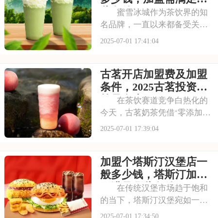
需要多少费用呢？以下
些条件
蜜雪冰城作为茶饮界的知
名品牌，一直以来都备受关
注。它以丰富的产品线和高性
2025-07-01 17:41:04
价比，赢得了消费者的口碑和
忠诚度。无论是学生党还是上
古茗开店加盟费及加盟
班族，都是蜜雪冰城的忠实粉
丝。那么，加盟蜜雪冰城的费
条件，2025古茗投资预
用究竟是多少呢？下面
算是多少
在茶饮赛道竞争白热化的
今天，古茗奶茶凭借‘零添加、
低糖健康’的差异化定位，深受
2025-07-01 17:39:04
消费者的喜爱，吸引了不少投
资者的关注，加盟一家古茗需
加盟个塔斯汀汉堡店一
要多少钱？下面就来看看古茗
开店加盟费及加盟条件，2025
般多少钱，塔斯汀加盟
古茗投资预
要满足哪些条件
在传统汉堡市场趋于饱和
的当下，塔斯汀汉堡宛如一股
清流，以创新的姿态闯入大众
2025-07-01 17:34:50