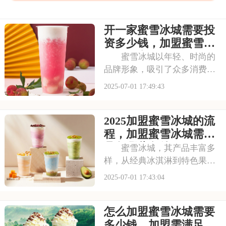
开一家蜜雪冰城需要投
资多少钱，加盟蜜雪冰
城成本高吗
蜜雪冰城以年轻、时尚的
品牌形象，吸引了众多消费者
的目光。其成熟的运营模式和
2025-07-01 17:49:43
广阔的市场前景，让不少投资
者跃跃欲试。那么，加盟蜜雪
2025加盟蜜雪冰城的流
冰城需要投入多少费用呢？以
下是开一家蜜雪冰城需要投资
程，加盟蜜雪冰城需要
多少钱，加盟蜜雪冰
具备哪些条件
蜜雪冰城，其产品丰富多
样，从经典冰淇淋到特色果
茶，满足不同消费者口味。门
2025-07-01 17:43:04
店更是遍布大街小巷，生意火
爆异常。如此强大的品牌吸引
怎么加盟蜜雪冰城需要
力和市场潜力，让众多投资者
心动不已，那么加盟蜜雪冰城
多少钱，加盟需满足哪