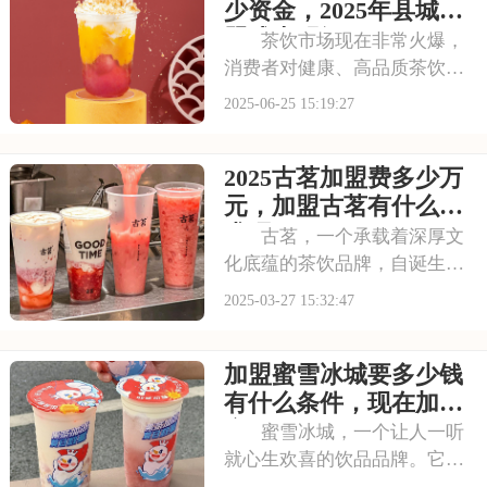
将是你的明智之举。本文将为
少资金，2025年县城加
你揭秘加盟个蜜雪冰
盟成本明细
茶饮市场现在非常火爆，
消费者对健康、高品质茶饮的
需求不断增加。霸王茶姬凭借
2025-06-25 15:19:27
其独特的国风定位和健康茶饮
理念，深受消费者喜爱。你是
2025古茗加盟费多少万
否也想要开家奶茶店呢？下面
请看县城开霸王茶姬需要多少
元，加盟古茗有什么要
资金，2025年县
求呢
古茗，一个承载着深厚文
化底蕴的茶饮品牌，自诞生以
来便以其独特的韵味和卓越的
2025-03-27 15:32:47
品质，赢得了市场的广泛认
可。如果你也渴望在茶饮市场
加盟蜜雪冰城要多少钱
中有所作为，那么加盟古茗将
是你的明智之选。本文将为你
有什么条件，现在加盟
揭秘2025古茗加盟
蜜雪冰城需要多少钱
蜜雪冰城，一个让人一听
就心生欢喜的饮品品牌。它的
饮品，清凉解暑，甜蜜可口，