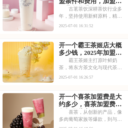
蜜雪冰城需要多少费用呢？下
盟条件和费用，加盟需
面就来看看加盟蜜雪
要具备哪些条件
古茗茶饮深耕茶饮行业多
年，坚持使用新鲜原料，精心
调配每一杯饮品，以稳定的品
2025-07-01 16:31:52
质和良好的口碑赢得了消费者
的信赖。其看到古茗的发展潜
开一个霸王茶姬店大概
力，不少投资者想加盟。那
么，加盟古茗的费用情况如何
多少钱，2025年加盟费
呢？下面就来看看古茗
用明细与成本预算
霸王茶姬主打原叶鲜奶
茶，将东方茶文化与现代茶饮
巧妙结合。以“原叶鲜奶茶”为
2025-07-01 16:26:57
理念，门店装修充满国风韵
味。凭借独特产品与风格，在
开一个喜茶加盟费是大
茶饮市场脱颖而出。不少投资
者被其吸引，以下是开一个霸
约多少，喜茶加盟费用
王茶姬店大概多少钱，
包括哪些方面
喜茶，从创新的产品，像
多肉葡萄家族等爆款，到与知
名品牌跨界联名提升影响力，