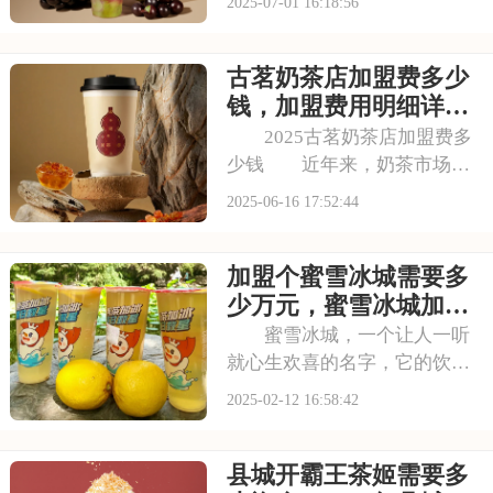
2025-07-01 16:18:56
喜茶在市场上不断扩大影响
力。以下是开一个喜茶加盟费
古茗奶茶店加盟费多少
是大约多少，喜茶加盟费用包
括哪些方面的具体分析！希望
钱，加盟费用明细详情
能为您提供参考~
2025
2025古茗奶茶店加盟费多
少钱 近年来，奶茶市场呈
现出前所未有的繁荣，各种奶
2025-06-16 17:52:44
茶品牌如雨后春笋般涌现。消
费者对于奶茶的需求不断增
加盟个蜜雪冰城需要多
长，这一火热态势也吸引了大
量投资者的目光。在众多品牌
少万元，蜜雪冰城加盟
中，古茗凭借独特
费大约多少钱
蜜雪冰城，一个让人一听
就心生欢喜的名字，它的饮品
不仅好喝，而且价格实惠，深
2025-02-12 16:58:42
受大众喜爱。如果你也想涉足
饮品行业，却担心没有经验、
县城开霸王茶姬需要多
没有技术，那么加盟蜜雪冰城