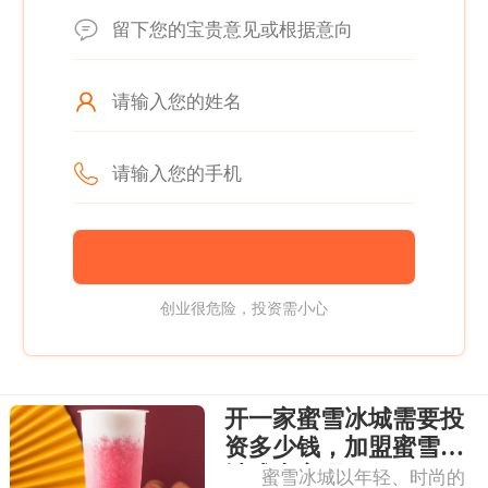
创业很危险，投资需小心
开一家蜜雪冰城需要投
资多少钱，加盟蜜雪冰
城成本高吗
蜜雪冰城以年轻、时尚的