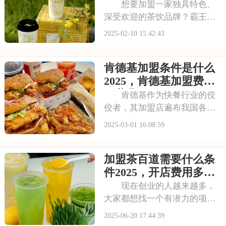
费明细表，塔斯汀2
盟费及加盟条件
想要加盟一家独具特色、
深受欢迎的茶饮品牌？霸王茶
姬或许正是你心仪的选择！这
2025-02-10 15:42:43
个融合了传统与现代元素的茶
饮品牌，以其独特的口感、精
肯德基加盟条件是什么
致的包装和深厚的文化底蕴，
吸引了无数茶饮爱好者的目
2025，肯德基加盟费用
光。本文将为你揭秘霸
一共几万元
肯德基作为快餐行业的佼
佼者，其加盟店遍布我国各
地，吸引了众多投资者的关
2025-03-01 16:08:59
注。对于有意向加盟肯德基的
创业者来说，掌握其加盟费及
加盟茶百道需要什么条
条件是至关重要的。本文将为
您详细介绍肯德基加盟的相关
件2025，开店费用多少
信息，帮助您更清晰地了
钱
现在创业的人越来越多，
大家都想找一个有潜力的项
目。茶饮行业是个不错的选
2025-06-20 17:44:39
择，因为市场需求大，而且投