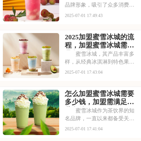
品牌形象，吸引了众多消费者
的目光。其成熟的运营模式和
2025-07-01 17:49:43
广阔的市场前景，让不少投资
者跃跃欲试。那么，加盟蜜雪
2025加盟蜜雪冰城的流
冰城需要投入多少费用呢？以
下是开一家蜜雪冰城需要投资
程，加盟蜜雪冰城需要
多少钱，加盟蜜雪冰
具备哪些条件
蜜雪冰城，其产品丰富多
样，从经典冰淇淋到特色果
茶，满足不同消费者口味。门
2025-07-01 17:43:04
店更是遍布大街小巷，生意火
爆异常。如此强大的品牌吸引
怎么加盟蜜雪冰城需要
力和市场潜力，让众多投资者
心动不已，那么加盟蜜雪冰城
多少钱，加盟需满足哪
需要多少费用呢？以下
些条件
蜜雪冰城作为茶饮界的知
名品牌，一直以来都备受关
注。它以丰富的产品线和高性
2025-07-01 17:41:04
价比，赢得了消费者的口碑和