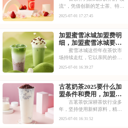
流”，凭借创新的芝士茶、特色
果茶，还有时尚的门店设计，
2025-07-01 17:27:45
圈粉无数。不少投资者都在关
注这个品牌，但加盟到底要花
加盟蜜雪冰城加盟费明
多少钱？需要满足哪些条件？
以下是喜茶奶茶店加盟的要
细，加盟蜜雪冰城要多
求，加盟喜茶需要
少钱
蜜雪冰城这些年在茶饮市
场持续走红，它以亲民的价格
和丰富的产品线，覆盖了广泛
2025-07-01 16:39:27
的消费群体。如此火爆的生意
和强大的品牌扩张力，让众多
古茗奶茶2025要什么加
投资者心动不已。那么，加盟
蜜雪冰城需要多少费用呢？下
盟条件和费用，加盟需
面就来看看加盟蜜雪
要具备哪些条件
古茗茶饮深耕茶饮行业多
年，坚持使用新鲜原料，精心
调配每一杯饮品，以稳定的品
2025-07-01 16:31:52
质和良好的口碑赢得了消费者