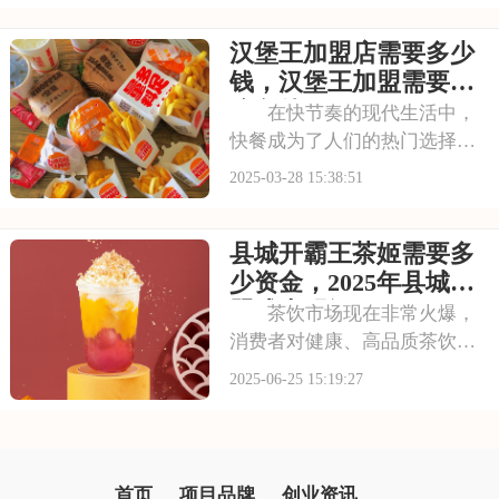
资相对较小。茶百道作为茶饮
汉堡王加盟店需要多少
行业的知名品牌，凭借其丰富
的口味和实惠的价格，深受消
钱，汉堡王加盟需要什
费者喜爱。下面请看加盟
么条件
在快节奏的现代生活中，
快餐成为了人们的热门选择。
汉堡王作为快餐界的品牌，以
2025-03-28 15:38:51
其独特的美食和优质的服务，
赢得了广大消费者的青睐。现
县城开霸王茶姬需要多
在，汉堡王开放加盟，为广大
创业者提供了一个难得的机
少资金，2025年县城加
遇。本文将为你揭秘汉
盟成本明细
茶饮市场现在非常火爆，
消费者对健康、高品质茶饮的
需求不断增加。霸王茶姬凭借
2025-06-25 15:19:27
其独特的国风定位和健康茶饮
理念，深受消费者喜爱。你是
否也想要开家奶茶店呢？下面
请看县城开霸王茶姬需要多少
首页
项目品牌
创业资讯