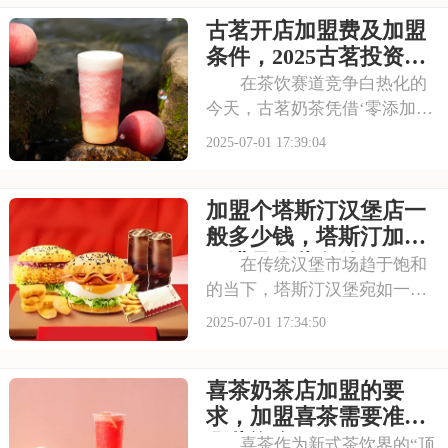
忠诚度。无论是学生党还是上
古茗开店加盟费及加盟
班族，都是蜜雪冰城的忠实粉
丝。那么，加盟蜜雪冰城的费
条件，2025古茗投资预
用究竟是多少呢？下面
算是多少
在茶饮赛道竞争白热化的
今天，古茗奶茶凭借‘零添加、
低糖健康’的差异化定位，深受
2025-07-01 17:39:04
消费者的喜爱，吸引了不少投
资者的关注，加盟一家古茗需
加盟个塔斯汀汉堡店一
要多少钱？下面就来看看古茗
开店加盟费及加盟条件，2025
般多少钱，塔斯汀加盟
古茗投资预
要满足哪些条件
在传统汉堡市场趋于饱和
的当下，塔斯汀汉堡宛如一股
清流，以创新的姿态闯入大众
2025-07-01 17:34:50
视野。随着品牌知名度的不断
提升，越来越多的投资者被其
喜茶奶茶店加盟的要
独特的商业模式所吸引，想要
借助塔斯汀的品牌力量开启自
求，加盟喜茶需要准备
己的创业之路。那么
哪些资金
喜茶作为新式茶饮界的“顶