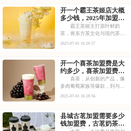
的信赖。其看到古茗的发展潜
开一个霸王茶姬店大概
力，不少投资者想加盟。那
么，加盟古茗的费用情况如何
多少钱，2025年加盟费
呢？下面就来看看古茗
用明细与成本预算
霸王茶姬主打原叶鲜奶
茶，将东方茶文化与现代茶饮
巧妙结合。以“原叶鲜奶茶”为
2025-07-01 16:26:57
理念，门店装修充满国风韵
味。凭借独特产品与风格，在
开一个喜茶加盟费是大
茶饮市场脱颖而出。不少投资
者被其吸引，以下是开一个霸
约多少，喜茶加盟费用
王茶姬店大概多少钱，
包括哪些方面
喜茶，从创新的产品，像
多肉葡萄家族等爆款，到与知
名品牌跨界联名提升影响力，
2025-07-01 16:18:56
喜茶在市场上不断扩大影响
力。以下是开一个喜茶加盟费
县城古茗加盟需要多少
是大约多少，喜茶加盟费用包
括哪些方面的具体分析！希望
钱加盟费，古茗奶茶店
能为您提供参考~