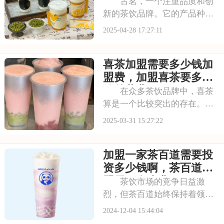
加盟总共要多少钱才能
古茗，一个注重品质和创
开
新的茶饮品牌。它的产品种类
繁多，口味独特，深受消费者
2025-04-28 17:27:11
喜爱。加盟古茗，你将拥有这
份成功的基因，让店铺在市场
喜茶加盟需要多少钱加
中立于不败之地。本文将为你
揭秘县城古茗加盟需要多少钱
盟费，加盟喜茶要多少
加盟费，古茗奶茶店
钱总共费用
在众多茶饮品牌中，喜茶
算是一个比较突出的存在。它
的产品不仅口味独特，而且注
2025-03-31 15:27:22
重品质和创新。如果你对茶饮
行业有浓厚的兴趣，想要开一
加盟一家茶百道需要投
家自己的店，那么加盟喜茶或
许是个明智的选择。本文将为
资多少钱啊，茶百道加
你揭秘喜茶加盟需要
盟需要多少费用
茶饮市场的竞争日益激
烈，但茶百道始终保持着领先
的优势。这得益于茶百道对产
2024-12-04 15:44:04
品质量的严格把控和对茶文化