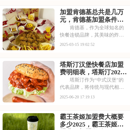
的深入挖掘。现在，茶百道诚
加盟肯德基总共是几万
邀有志之士加入茶百道的大家
庭，一起将这份美好传递给更
元，肯德基加盟条件有
多人。加盟茶百道，你
什么
肯德基，作为全球知名的
快餐连锁品牌，其美味的炸鸡
和便捷的服务赢得了无数消费
2025-03-15 19:02:52
者的喜爱。对于有意向加盟快
餐行业的创业者来说，了解肯
塔斯汀汉堡快餐店加盟
德基的加盟费及加盟条件是迈
出的步。接下来，我们将为您
费明细表，塔斯汀2025
揭秘肯德基加盟的详
加盟条件有哪些
塔斯汀作为“中式汉堡”的
代表品牌，将传统与现代相结
合，在快餐市场占据一席之
2025-06-20 17:19:13
地。其发展前景广阔，吸引不
少创业者跃跃欲试。但加盟开
霸王茶姬加盟费大概要
店，费用是绕不开的话题。下
面请看塔斯汀汉堡快餐店加盟
多少2025，霸王茶姬加