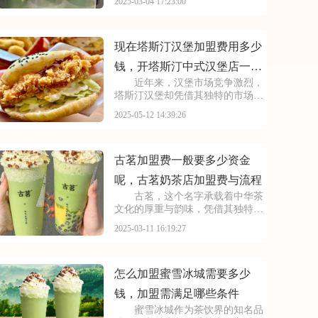
2025-03-04 17:23:00
越来越多的创业者纷纷咨询古茗的
加盟事宜。本文将为您揭秘古茗的
加盟费及加盟条件，让您对加盟古
茗有更全面的认识，为
现在塔斯汀汉堡加盟费用多少
钱，开塔斯汀中式汉堡店一般
近年来，汉堡市场竞争激烈，
多少钱
塔斯汀汉堡却凭借其独特的市场定
位脱颖而出。对于想要投身汉堡行
2025-05-12 14:39:26
业的创业者来说，塔斯汀汉堡无疑
是一个颇具吸引力的选择。那么，
加盟费用如何？对加盟商有哪些具
体要求呢？本文将为你
古茗加盟费一般要多少资金
呢，古茗奶茶店加盟费与流程
古茗，这个名字承载着中华茶
文化的厚重与韵味，凭借其独特的
茶饮理念和品质，赢得了消费者的
2025-03-11 16:19:27
喜爱。对于有意加盟古茗的投资者
来说，了解其加盟费及加盟条件是
迈出成功的步。接下来，让我们共
同探讨古茗加盟的相关
怎么加盟蜜雪冰城需要多少
钱，加盟需满足哪些条件
蜜雪冰城作为茶饮界的知名品