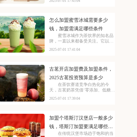
2025-07-01 17:43:04
小巷，生意火爆异常。如此强大的
品牌吸引力和市场潜力，让众多投
资者心动不已，那么加盟蜜雪冰城
需要多少费用呢？以下
怎么加盟蜜雪冰城需要多少
钱，加盟需满足哪些条件
蜜雪冰城作为茶饮界的知名品
牌，一直以来都备受关注。它以丰
富的产品线和高性价比，赢得了消
2025-07-01 17:41:04
费者的口碑和忠诚度。无论是学生
党还是上班族，都是蜜雪冰城的忠
实粉丝。那么，加盟蜜雪冰城的费
用究竟是多少呢？下面
古茗开店加盟费及加盟条件，
2025古茗投资预算是多少
在茶饮赛道竞争白热化的今
天，古茗奶茶凭借‘零添加、低糖健
康’的差异化定位，深受消费者的喜
2025-07-01 17:39:04
爱，吸引了不少投资者的关注，加
盟一家古茗需要多少钱？下面就来
看看古茗开店加盟费及加盟条件，
2025古茗投资预
加盟个塔斯汀汉堡店一般多少
钱，塔斯汀加盟要满足哪些条
在传统汉堡市场趋于饱和的当
件