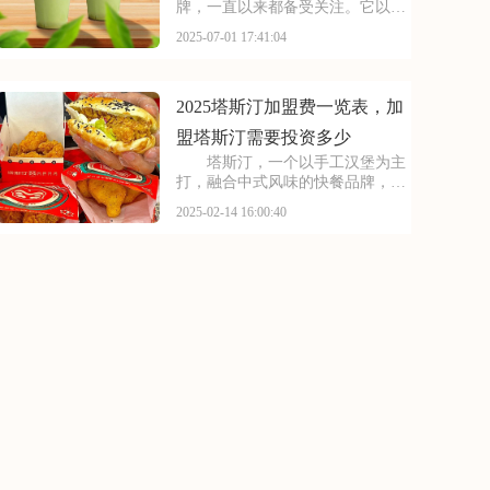
牌，一直以来都备受关注。它以丰
富的产品线和高性价比，赢得了消
2025-07-01 17:41:04
费者的口碑和忠诚度。无论是学生
党还是上班族，都是蜜雪冰城的忠
实粉丝。那么，加盟蜜雪冰城的费
用究竟是多少呢？下面
2025塔斯汀加盟费一览表，加
盟塔斯汀需要投资多少
塔斯汀，一个以手工汉堡为主
打，融合中式风味的快餐品牌，正
迅速在餐饮市场上崭露头角。如果
2025-02-14 16:00:40
你对快餐行业充满热情，想要开一
家有特色、受欢迎的店铺，那么塔
斯汀加盟将是一个值得考虑的选
择。本文将为你揭秘20