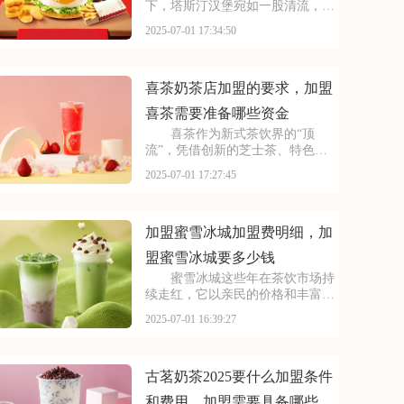
下，塔斯汀汉堡宛如一股清流，以
创新的姿态闯入大众视野。随着品
2025-07-01 17:34:50
牌知名度的不断提升，越来越多的
投资者被其独特的商业模式所吸
引，想要借助塔斯汀的品牌力量开
启自己的创业之路。那么
喜茶奶茶店加盟的要求，加盟
喜茶需要准备哪些资金
喜茶作为新式茶饮界的“顶
流”，凭借创新的芝士茶、特色果
茶，还有时尚的门店设计，圈粉无
2025-07-01 17:27:45
数。不少投资者都在关注这个品
牌，但加盟到底要花多少钱？需要
满足哪些条件？以下是喜茶奶茶店
加盟的要求，加盟喜茶需要
加盟蜜雪冰城加盟费明细，加
盟蜜雪冰城要多少钱
蜜雪冰城这些年在茶饮市场持
续走红，它以亲民的价格和丰富的
产品线，覆盖了广泛的消费群体。
2025-07-01 16:39:27
如此火爆的生意和强大的品牌扩张
力，让众多投资者心动不已。那
么，加盟蜜雪冰城需要多少费用
呢？下面就来看看加盟蜜雪
古茗奶茶2025要什么加盟条件
和费用，加盟需要具备哪些条