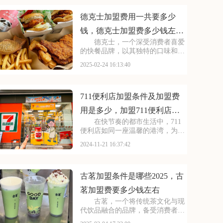
章。喜茶以其卓越的品质和丰富的
产品线，为创业者提供了
德克士加盟费用一共要多少
钱，德克士加盟费多少钱左右
德克士，一个深受消费者喜爱
啊
的快餐品牌，以其独特的口味和优
质的服务赢得了广泛的认可。如果
2025-02-24 16:13:40
你对快餐行业充满热情，想要开一
家自己的店，那么加盟德克士无疑
是一个明智的选择。本文将为你详
细介绍德克士加盟费用
711便利店加盟条件及加盟费
用是多少，加盟711便利店大
在快节奏的都市生活中，711
概需要多少钱
便利店如同一座温馨的港湾，为消
费者提供便捷、贴心的服务。其琳
2024-11-21 16:37:42
琅满目的商品、舒适的购物环境和
24小时不打烊的承诺，让每一位顾
客都能感受到品牌的魅力。加盟
711，您将踏入一
古茗加盟条件是哪些2025，古
茗加盟费要多少钱左右
古茗，一个将传统茶文化与现
代饮品融合的品牌，备受消费者喜
爱。随着品牌影响力的不断提升，