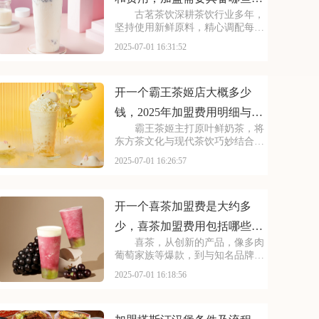
古茗茶饮深耕茶饮行业多年，
件
坚持使用新鲜原料，精心调配每一
杯饮品，以稳定的品质和良好的口
2025-07-01 16:31:52
碑赢得了消费者的信赖。其看到古
茗的发展潜力，不少投资者想加
盟。那么，加盟古茗的费用情况如
何呢？下面就来看看古茗
开一个霸王茶姬店大概多少
钱，2025年加盟费用明细与成
霸王茶姬主打原叶鲜奶茶，将
本预算
东方茶文化与现代茶饮巧妙结合。
以“原叶鲜奶茶”为理念，门店装修
2025-07-01 16:26:57
充满国风韵味。凭借独特产品与风
格，在茶饮市场脱颖而出。不少投
资者被其吸引，以下是开一个霸王
茶姬店大概多少钱，
开一个喜茶加盟费是大约多
少，喜茶加盟费用包括哪些方
喜茶，从创新的产品，像多肉
面
葡萄家族等爆款，到与知名品牌跨
界联名提升影响力，喜茶在市场上
2025-07-01 16:18:56
不断扩大影响力。以下是开一个喜
茶加盟费是大约多少，喜茶加盟费
用包括哪些方面的具体分析！希望