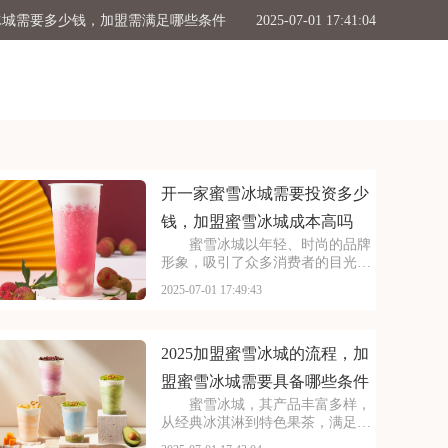
冰城需要多少钱，加盟需满足哪些条件
2025-07-01 17:41:04
加盟条件，2025古茗投资预算是多少
2025-07-01 17:39:04
般多少钱，塔斯汀加盟要满足哪些条件
2025-07-01 17:34:50
要投资多少钱，加盟蜜雪冰城成本高吗
2025-07-01 17:49:43
开一家蜜雪冰城需要投资多少
钱，加盟蜜雪冰城成本高吗
蜜雪冰城以年轻、时尚的品牌
形象，吸引了众多消费者的目光。
其成熟的运营模式和广阔的市场前
2025-07-01 17:49:43
景，让不少投资者跃跃欲试。那
么，加盟蜜雪冰城需要投入多少费
用呢？以下是开一家蜜雪冰城需要
投资多少钱，加盟蜜雪冰
2025加盟蜜雪冰城的流程，加
盟蜜雪冰城需要具备哪些条件
蜜雪冰城，其产品丰富多样，
从经典冰淇淋到特色果茶，满足不
同消费者口味。门店更是遍布大街