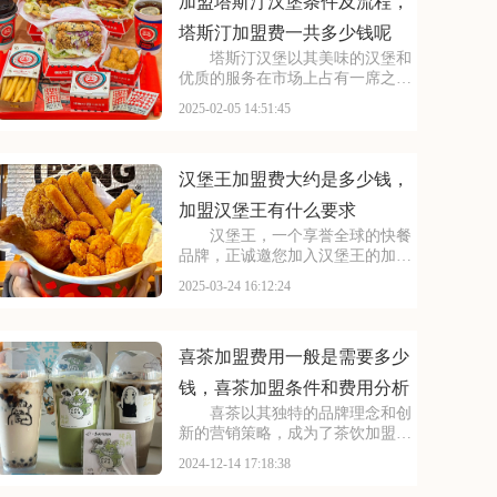
能为您提供参考~
加盟塔斯汀汉堡条件及流程，
塔斯汀加盟费一共多少钱呢
塔斯汀汉堡以其美味的汉堡和
优质的服务在市场上占有一席之
地，成为了许多投资者心仪的加盟
2025-02-05 14:51:45
项目。对于有意向加盟塔斯汀汉堡
的创业者来说，掌握其加盟费及加
盟条件至关重要。本文将为您详细
介绍塔斯汀汉堡的加盟费
汉堡王加盟费大约是多少钱，
加盟汉堡王有什么要求
汉堡王，一个享誉全球的快餐
品牌，正诚邀您加入汉堡王的加盟
行列。在这里，您将享受到品牌的
2025-03-24 16:12:24
优势、专业的指导和持续的支持。
让汉堡王携手共进，共创汉堡王的
美好未来。本文将为你揭秘汉堡王
加盟费大约是多少钱，
喜茶加盟费用一般是需要多少
钱，喜茶加盟条件和费用分析
喜茶以其独特的品牌理念和创
新的营销策略，成为了茶饮加盟的
潮流引领者。加盟喜茶，意味着你
2024-12-14 17:18:38
将与一个备受市场欢迎的品牌共同
前行，共同开创茶饮行业的新篇