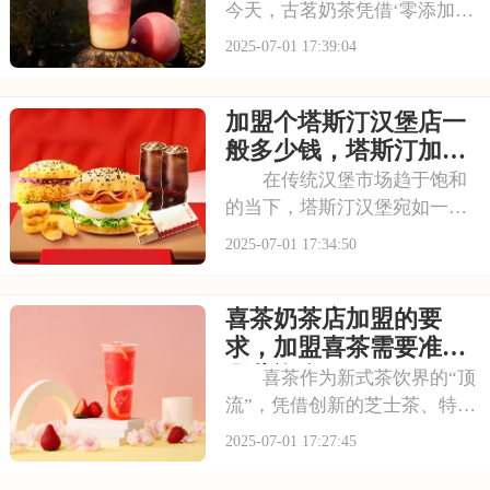
今天，古茗奶茶凭借‘零添加、
低糖健康’的差异化定位，深受
2025-07-01 17:39:04
消费者的喜爱，吸引了不少投
资者的关注，加盟一家古茗需
加盟个塔斯汀汉堡店一
要多少钱？下面就来看看古茗
开店加盟费及加盟条件，2025
般多少钱，塔斯汀加盟
古茗投资预
要满足哪些条件
在传统汉堡市场趋于饱和
的当下，塔斯汀汉堡宛如一股
清流，以创新的姿态闯入大众
2025-07-01 17:34:50
视野。随着品牌知名度的不断
提升，越来越多的投资者被其
喜茶奶茶店加盟的要
独特的商业模式所吸引，想要
借助塔斯汀的品牌力量开启自
求，加盟喜茶需要准备
己的创业之路。那么
哪些资金
喜茶作为新式茶饮界的“顶
流”，凭借创新的芝士茶、特色
果茶，还有时尚的门店设计，
2025-07-01 17:27:45
圈粉无数。不少投资者都在关
注这个品牌，但加盟到底要花