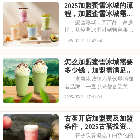
2025加盟蜜雪冰城的流
冰城需要投入多少费用呢？以
下是开一家蜜雪冰城需要投资
程，加盟蜜雪冰城需要
多少钱，加盟蜜雪冰
具备哪些条件
蜜雪冰城，其产品丰富多
样，从经典冰淇淋到特色果
茶，满足不同消费者口味。门
2025-07-01 17:43:04
店更是遍布大街小巷，生意火
爆异常。如此强大的品牌吸引
怎么加盟蜜雪冰城需要
力和市场潜力，让众多投资者
心动不已，那么加盟蜜雪冰城
多少钱，加盟需满足哪
需要多少费用呢？以下
些条件
蜜雪冰城作为茶饮界的知
名品牌，一直以来都备受关
注。它以丰富的产品线和高性
2025-07-01 17:41:04
价比，赢得了消费者的口碑和
忠诚度。无论是学生党还是上
古茗开店加盟费及加盟
班族，都是蜜雪冰城的忠实粉
丝。那么，加盟蜜雪冰城的费
条件，2025古茗投资预
用究竟是多少呢？下面
算是多少
在茶饮赛道竞争白热化的