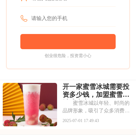
创业很危险，投资需小心
开一家蜜雪冰城需要投
资多少钱，加盟蜜雪冰
城成本高吗
蜜雪冰城以年轻、时尚的
品牌形象，吸引了众多消费者
的目光。其成熟的运营模式和
2025-07-01 17:49:43
广阔的市场前景，让不少投资
者跃跃欲试。那么，加盟蜜雪