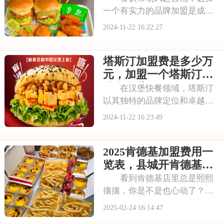
一个有实力的品牌加盟是成功
的关键。德克士，这个拥有多
2024-11-22 16:22:27
年历史的快餐品牌，以其稳健
的发展和强大的品牌影响力，
塔斯汀加盟费是多少万
成为了众多投资者的选择。加
盟德克士，你将获得全方位的
元，加盟一个塔斯汀条
支持与指导，助你轻
件有哪些
在汉堡快餐领域，塔斯汀
以其独特的品牌定位和卓越的
产品品质，脱颖而出，成为众
2024-11-22 16:23:49
多消费者心中的美食新宠。加
盟塔斯汀，不仅意味着你将踏
2025肯德基加盟费用一
入一个充满创新与活力的快餐
世界，更将开启一段与品牌共
览表，县城开肯德基加
舞、共创未来的精彩
盟费多少钱
看到肯德基店里总是熙熙
攘攘，你是不是也心动了？想
开一家这样的快餐店，但又怕
2025-02-24 16:14:47
风险大？加盟肯德基吧！它有