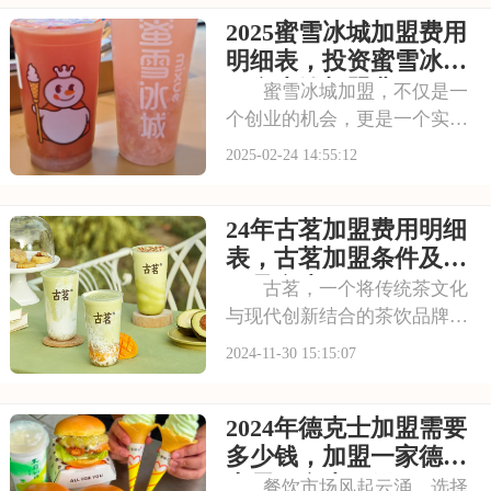
力和广阔的市场前景，吸引了
2025蜜雪冰城加盟费用
众多创业者的关注。那么，想
要加入茶百道的行列，究竟需
明细表，投资蜜雪冰城
要投入多少费用呢？
要多少钱加盟费
蜜雪冰城加盟，不仅是一
个创业的机会，更是一个实现
梦想的平台。在这里，你可以
2025-02-24 14:55:12
拥有自己的店铺，经营自己喜
欢的品牌，享受创业带来的成
24年古茗加盟费用明细
就感和满足感。蜜雪冰城总部
会为你提供全方位的支持和帮
表，古茗加盟条件及费
助，让你在创业过程
用是多少
古茗，一个将传统茶文化
与现代创新结合的茶饮品牌，
正以其独特的韵味和卓越的品
2024-11-30 15:15:07
质，吸引着越来越多的消费
者。如果你也渴望在茶饮市场
2024年德克士加盟需要
中分一杯羹，那么加盟古茗将
是你的明智之举。古茗将为你
多少钱，加盟一家德克
提供全方位的加盟支持
士需要多少万元
餐饮市场风起云涌，选择