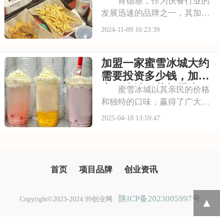
些
肯德基，作为快餐行业的
发展迅速的品牌之一，其加盟
项目备受投资者关注。加盟肯
2024-11-09 16:23:39
德基，您将能够享受到品牌带
来的诸多优势，包括高品质的
加盟一家蜜雪冰城大约
产品、独特的品牌形象、全面
的培训支持等。这些优势将助
需要投资多少钱，加盟
力您在餐饮市场站稳
蜜雪冰城奶茶加盟流程
蜜雪冰城以其亲民的价格
及费用分析
和独特的口味，赢得了广大消
费者的喜爱。加盟蜜雪冰城，
2025-04-18 13:59:47
你将拥有这份成功的基因，无
需担心市场接受度问题。品牌
将为你提供全方位的支持和培
训，助你轻松创业。本文将为
首页
项目品牌
创业资讯
你揭秘加盟一家蜜雪
陕ICP备2023005997号
Copyright©2023-2024 99创业网
▲