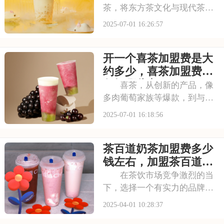
茶，将东方茶文化与现代茶饮
巧妙结合。以“原叶鲜奶茶”为
2025-07-01 16:26:57
理念，门店装修充满国风韵
味。凭借独特产品与风格，在
开一个喜茶加盟费是大
茶饮市场脱颖而出。不少投资
者被其吸引，以下是开一个霸
约多少，喜茶加盟费用
王茶姬店大概多少钱，
包括哪些方面
喜茶，从创新的产品，像
多肉葡萄家族等爆款，到与知
名品牌跨界联名提升影响力，
2025-07-01 16:18:56
喜茶在市场上不断扩大影响
力。以下是开一个喜茶加盟费
茶百道奶茶加盟费多少
是大约多少，喜茶加盟费用包
括哪些方面的具体分析！希望
钱左右，加盟茶百道饮
能为您提供参考~
品需要几万元
在茶饮市场竞争激烈的当
下，选择一个有实力的品牌加
盟成为了许多创业者的共识。
2025-04-01 10:28:37
茶百道，凭借其独特的品牌魅