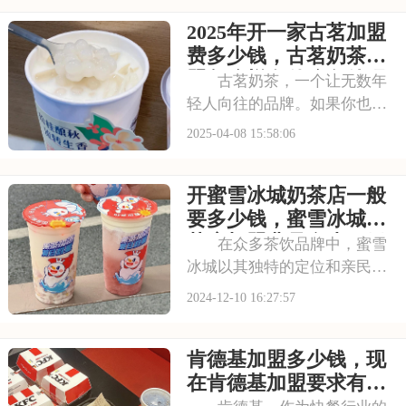
着强大的品牌影响力和市场号
2025年开一家古茗加盟
召力，还有成熟的运营模式，
让你的店铺一开业就能吸引顾
费多少钱，古茗奶茶加
客。本文将为你详细
盟怎么样有什么条件吗
古茗奶茶，一个让无数年
轻人向往的品牌。如果你也想
成为古茗奶茶家族的一员，那
2025-04-08 15:58:06
么不妨先了解一下加盟的费用
情况。想要加盟这个热门品
开蜜雪冰城奶茶店一般
牌，那么接下来的内容你不能
错过——我将详细解析2025年
要多少钱，蜜雪冰城奶
开一家古茗加盟费
茶店加盟费是多少万元
在众多茶饮品牌中，蜜雪
冰城以其独特的定位和亲民的
价格脱颖而出，成为众多消费
2024-12-10 16:27:57
者心中的选择。如今，蜜雪冰
城面向我国招募加盟商，为更
肯德基加盟多少钱，现
多有志之士提供创业良机。加
盟蜜雪冰城，你将获得全方位
在肯德基加盟要求有哪
的支持与帮助，从店