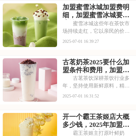
加盟蜜雪冰城加盟费明
多少钱？需要满足哪些条件？
以下是喜茶奶茶店加盟的要
细，加盟蜜雪冰城要多
求，加盟喜茶需要
少钱
蜜雪冰城这些年在茶饮市
场持续走红，它以亲民的价格
和丰富的产品线，覆盖了广泛
2025-07-01 16:39:27
的消费群体。如此火爆的生意
和强大的品牌扩张力，让众多
古茗奶茶2025要什么加
投资者心动不已。那么，加盟
蜜雪冰城需要多少费用呢？下
盟条件和费用，加盟需
面就来看看加盟蜜雪
要具备哪些条件
古茗茶饮深耕茶饮行业多
年，坚持使用新鲜原料，精心
调配每一杯饮品，以稳定的品
2025-07-01 16:31:52
质和良好的口碑赢得了消费者
的信赖。其看到古茗的发展潜
开一个霸王茶姬店大概
力，不少投资者想加盟。那
么，加盟古茗的费用情况如何
多少钱，2025年加盟费
呢？下面就来看看古茗
用明细与成本预算
霸王茶姬主打原叶鲜奶