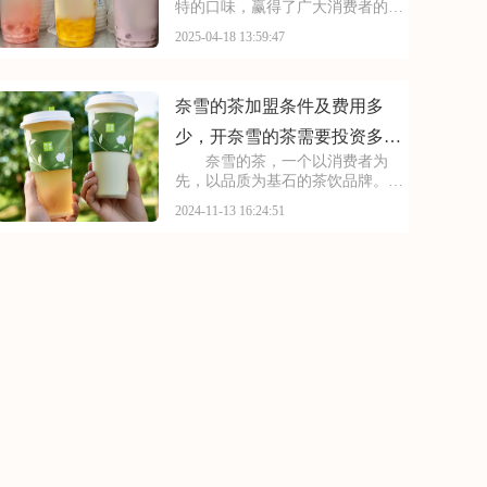
特的口味，赢得了广大消费者的喜
爱。加盟蜜雪冰城，你将拥有这份
2025-04-18 13:59:47
成功的基因，无需担心市场接受度
问题。品牌将为你提供全方位的支
持和培训，助你轻松创业。本文将
为你揭秘加盟一家蜜雪
奈雪的茶加盟条件及费用多
少，开奈雪的茶需要投资多少
奈雪的茶，一个以消费者为
钱
先，以品质为基石的茶饮品牌。我
们深知，只有不断满足消费者的需
2024-11-13 16:24:51
求，才能赢得市场的青睐。因此，
我们始终致力于产品创新和服务提
升，为消费者带来更好的茶饮体
验。现在，我们诚邀你加入