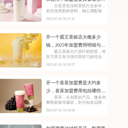
古茗茶饮深耕茶饮行业多年，
件
坚持使用新鲜原料，精心调配每一
杯饮品，以稳定的品质和良好的口
2025-07-01 16:31:52
碑赢得了消费者的信赖。其看到古
茗的发展潜力，不少投资者想加
盟。那么，加盟古茗的费用情况如
何呢？下面就来看看古茗
开一个霸王茶姬店大概多少
钱，2025年加盟费用明细与成
霸王茶姬主打原叶鲜奶茶，将
本预算
东方茶文化与现代茶饮巧妙结合。
以“原叶鲜奶茶”为理念，门店装修
2025-07-01 16:26:57
充满国风韵味。凭借独特产品与风
格，在茶饮市场脱颖而出。不少投
资者被其吸引，以下是开一个霸王
茶姬店大概多少钱，
开一个喜茶加盟费是大约多
少，喜茶加盟费用包括哪些方
喜茶，从创新的产品，像多肉
面
葡萄家族等爆款，到与知名品牌跨
界联名提升影响力，喜茶在市场上
2025-07-01 16:18:56
不断扩大影响力。以下是开一个喜
茶加盟费是大约多少，喜茶加盟费
用包括哪些方面的具体分析！希望