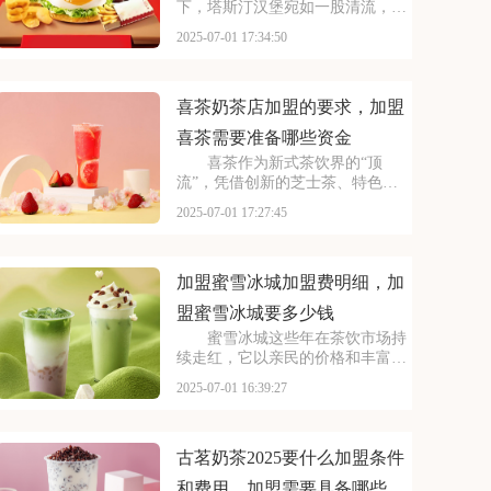
下，塔斯汀汉堡宛如一股清流，以
创新的姿态闯入大众视野。随着品
2025-07-01 17:34:50
牌知名度的不断提升，越来越多的
投资者被其独特的商业模式所吸
引，想要借助塔斯汀的品牌力量开
启自己的创业之路。那么
喜茶奶茶店加盟的要求，加盟
喜茶需要准备哪些资金
喜茶作为新式茶饮界的“顶
流”，凭借创新的芝士茶、特色果
茶，还有时尚的门店设计，圈粉无
2025-07-01 17:27:45
数。不少投资者都在关注这个品
牌，但加盟到底要花多少钱？需要
满足哪些条件？以下是喜茶奶茶店
加盟的要求，加盟喜茶需要
加盟蜜雪冰城加盟费明细，加
盟蜜雪冰城要多少钱
蜜雪冰城这些年在茶饮市场持
续走红，它以亲民的价格和丰富的
产品线，覆盖了广泛的消费群体。
2025-07-01 16:39:27
如此火爆的生意和强大的品牌扩张
力，让众多投资者心动不已。那
么，加盟蜜雪冰城需要多少费用
呢？下面就来看看加盟蜜雪
古茗奶茶2025要什么加盟条件
和费用，加盟需要具备哪些条