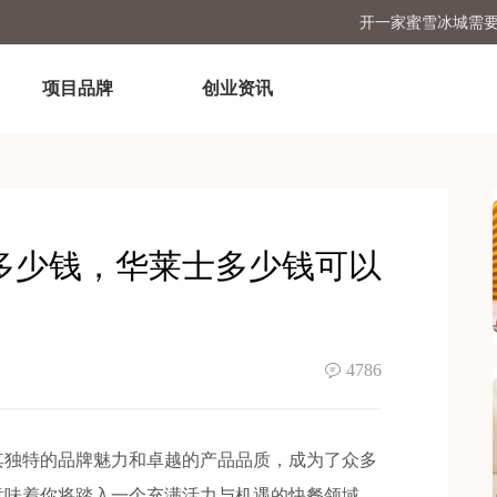
开一家蜜雪冰城需
2025加盟蜜雪冰城
项目品牌
创业资讯
怎么加盟蜜雪
古茗开店加盟费及
加盟个塔斯汀汉堡店一
开一家蜜雪冰城需
共多少钱，华莱士多少钱可以
4786
独特的品牌魅力和卓越的产品品质，成为了众多
意味着你将踏入一个充满活力与机遇的快餐领域，