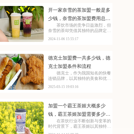
多茶饮品牌中，蜜雪冰城以其高性
价比和丰富的产
开一家奈雪的茶加盟一般是多
少钱，奈雪的茶加盟费用总共
茶饮市场的竞争日益激烈，但
需要多少钱
奈雪的茶却凭借其独特的品牌定位
和出色的产品实力，脱颖而出。加
2024-11-06 15:55:17
盟奈雪的茶，您将拥有一个成熟、
稳定的商业平台，助您在激烈的市
场竞争中立于不败之地。本文将为
你详细介绍开一家奈雪
德克士加盟费一共多少钱，德
克士加盟条件和流程
德克士，作为我国知名的快餐
连锁品牌，以其独特的美食和优质
的服务赢得了众多消费者的青睐。
2025-03-15 19:03:16
不少投资者都对加盟德克士充满兴
趣，想要了解其加盟费及加盟条
件。接下来，我们将为您揭秘德克
士的加盟详情，助您更好
加盟一个霸王茶姬大概多少
钱，霸王茶姬加盟需要多少万
在茶饮行业不断创新与变革的
元
时代背景下，霸王茶姬以其独特的
品牌定位和不断创新的产品线，赢