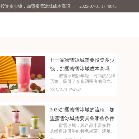
要投资多少钱，加盟蜜雪冰城成本高吗
2025-07-01 17:49:43
的流程，加盟蜜雪冰城需要具备哪些条件
2025-07-01 17:43:04
冰城需要多少钱，加盟需满足哪些条件
2025-07-01 17:41:04
加盟条件，2025古茗投资预算是多少
2025-07-01 17:39:04
般多少钱，塔斯汀加盟要满足哪些条件
2025-07-01 17:34:50
开一家蜜雪冰城需要投资多少
要投资多少钱，加盟蜜雪冰城成本高吗
2025-07-01 17:49:43
钱，加盟蜜雪冰城成本高吗
蜜雪冰城以年轻、时尚的品牌
形象，吸引了众多消费者的目光。
其成熟的运营模式和广阔的市场前
2025-07-01 17:49:43
景，让不少投资者跃跃欲试。那
么，加盟蜜雪冰城需要投入多少费
用呢？以下是开一家蜜雪冰城需要
投资多少钱，加盟蜜雪冰
2025加盟蜜雪冰城的流程，加
盟蜜雪冰城需要具备哪些条件
蜜雪冰城，其产品丰富多样，
从经典冰淇淋到特色果茶，满足不
同消费者口味。门店更是遍布大街