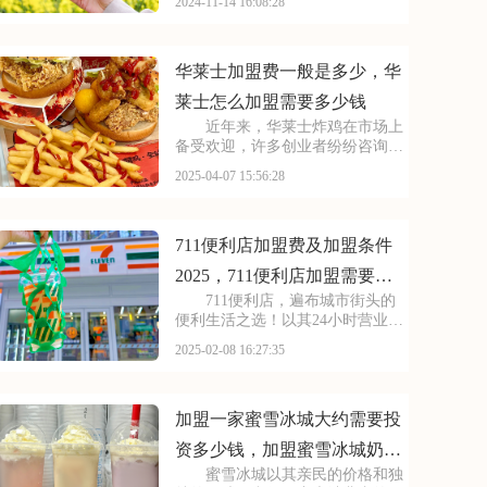
2024-11-14 16:08:28
得了市场的广泛认可。加盟我们，
你将获得品牌的全面赋能，包括技
术支持、运营指导、市场推广等全
方位服务，助你轻松创
华莱士加盟费一般是多少，华
莱士怎么加盟需要多少钱
近年来，华莱士炸鸡在市场上
备受欢迎，许多创业者纷纷咨询加
盟事宜。今天，我们就来聊聊华莱
2025-04-07 15:56:28
士加盟费用，帮助有意向的投资者
更好地了解这一项目。下面请看华
莱士加盟费一般是多少，华莱士怎
么加盟需要多少钱的详
711便利店加盟费及加盟条件
2025，711便利店加盟需要多
711便利店，遍布城市街头的
少费用
便利生活之选！以其24小时营业、
商品丰富多样和贴心服务著称。如
2025-02-08 16:27:35
果你渴望创业，想要拥有一家属于
自己的便利店，那么加盟711是个
不错的选择。本文将为你详细介绍
711便利店加
加盟一家蜜雪冰城大约需要投
资多少钱，加盟蜜雪冰城奶茶
蜜雪冰城以其亲民的价格和独
加盟流程及费用分析