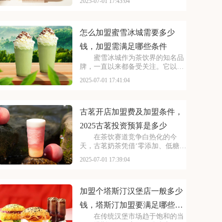
2025-07-01 17:43:04
小巷，生意火爆异常。如此强大的
品牌吸引力和市场潜力，让众多投
资者心动不已，那么加盟蜜雪冰城
需要多少费用呢？以下
怎么加盟蜜雪冰城需要多少
钱，加盟需满足哪些条件
蜜雪冰城作为茶饮界的知名品
牌，一直以来都备受关注。它以丰
富的产品线和高性价比，赢得了消
2025-07-01 17:41:04
费者的口碑和忠诚度。无论是学生
党还是上班族，都是蜜雪冰城的忠
实粉丝。那么，加盟蜜雪冰城的费
用究竟是多少呢？下面
古茗开店加盟费及加盟条件，
2025古茗投资预算是多少
在茶饮赛道竞争白热化的今
天，古茗奶茶凭借‘零添加、低糖健
康’的差异化定位，深受消费者的喜
2025-07-01 17:39:04
爱，吸引了不少投资者的关注，加
盟一家古茗需要多少钱？下面就来
看看古茗开店加盟费及加盟条件，
2025古茗投资预
加盟个塔斯汀汉堡店一般多少
钱，塔斯汀加盟要满足哪些条
在传统汉堡市场趋于饱和的当
件