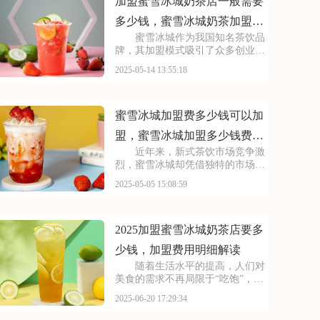
能为您提供参考~
加盟蜜雪冰城奶茶店一般需要
多少钱，蜜雪冰城奶茶加盟开
蜜雪冰城作为我国知名茶饮品
店大约是多少
牌，其加盟模式吸引了众多创业者
关注。加盟费用方面，涉及品牌使
2025-05-14 13:55:18
用费、保证金等多项支出，具体金
额因地区和店铺规模而异。同时，
加盟者需满足的资金实力和经营管
理能力，并接受总部的
蜜雪冰城加盟费多少钱可以加
盟，蜜雪冰城加盟多少钱费用
近年来，新式茶饮市场竞争激
表2025
烈，蜜雪冰城却凭借独特的市场定
位脱颖而出。对于想要投身茶饮行
2025-05-05 15:08:59
业的创业者来说，蜜雪冰城无疑是
一个颇具吸引力的选择。那么，加
盟费用如何？对加盟商有哪些具体
要求呢？本文将为你一
2025加盟蜜雪冰城奶茶店要多
少钱，加盟费用明细解读
随着生活水平的提高，人们对
美食的需求不再局限于“吃饱”，而
是更加注重“吃好”和“吃得有趣”。
2025-06-20 17:29:34
餐饮行业也因此迎来了新的发展机
遇，各类美食品牌层出不穷。在众