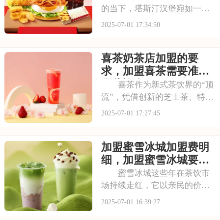
的当下，塔斯汀汉堡宛如一股
清流，以创新的姿态闯入大众
2025-07-01 17:34:50
视野。随着品牌知名度的不断
提升，越来越多的投资者被其
喜茶奶茶店加盟的要
独特的商业模式所吸引，想要
借助塔斯汀的品牌力量开启自
求，加盟喜茶需要准备
己的创业之路。那么
哪些资金
喜茶作为新式茶饮界的“顶
流”，凭借创新的芝士茶、特色
果茶，还有时尚的门店设计，
2025-07-01 17:27:45
圈粉无数。不少投资者都在关
注这个品牌，但加盟到底要花
加盟蜜雪冰城加盟费明
多少钱？需要满足哪些条件？
以下是喜茶奶茶店加盟的要
细，加盟蜜雪冰城要多
求，加盟喜茶需要
少钱
蜜雪冰城这些年在茶饮市
场持续走红，它以亲民的价格
和丰富的产品线，覆盖了广泛
2025-07-01 16:39:27
的消费群体。如此火爆的生意