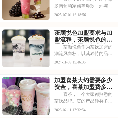
多肉葡萄家族等爆款，到与知
名品牌跨界联名提升影响力，
2025-07-01 16:18:56
喜茶在市场上不断扩大影响
力。以下是开一个喜茶加盟费
茶颜悦色加盟要求与加
是大约多少，喜茶加盟费用包
括哪些方面的具体分析！希望
盟流程，茶颜悦色的加
能为您提供参考~
盟费大概需要多少钱
茶颜悦色作为茶饮加盟的
潮流风向标，以其独特的品牌
理念和创新的营销策略，引领
2024-11-09 15:46:36
着茶饮行业的潮流。加盟茶颜
悦色，意味着你将与这个备受
加盟喜茶大约需要多少
市场欢迎的品牌共同前行，共
同开创茶饮行业的新篇章。茶
资金，喜茶加盟费多少
颜悦色以其卓越的品
万元2025
喜茶，一个大家都熟悉的
茶饮品牌。它的产品种类多
样，口味丰富，深受消费者喜
2025-02-11 17:32:54
爱。如果你也想涉足茶饮行