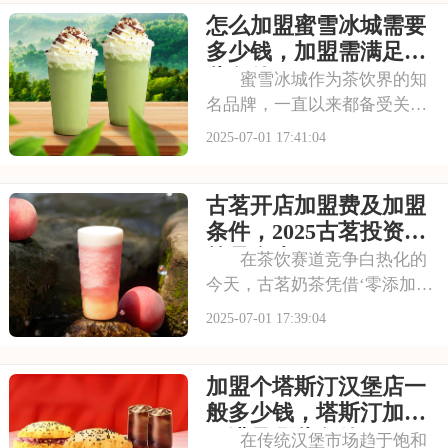
怎么加盟蜜雪冰城需要
力和市场潜力，让众多投资者
心动不已，那么加盟蜜雪冰城
多少钱，加盟需满足哪
需要多少费用呢？以下
些条件
蜜雪冰城作为茶饮界的知
名品牌，一直以来都备受关
注。它以丰富的产品线和高性
2025-07-01 17:41:04
价比，赢得了消费者的口碑和
忠诚度。无论是学生党还是上
古茗开店加盟费及加盟
班族，都是蜜雪冰城的忠实粉
丝。那么，加盟蜜雪冰城的费
条件，2025古茗投资预
用究竟是多少呢？下面
算是多少
在茶饮赛道竞争白热化的
今天，古茗奶茶凭借‘零添加、
低糖健康’的差异化定位，深受
2025-07-01 17:39:04
消费者的喜爱，吸引了不少投
资者的关注，加盟一家古茗需
加盟个塔斯汀汉堡店一
要多少钱？下面就来看看古茗
开店加盟费及加盟条件，2025
般多少钱，塔斯汀加盟
古茗投资预
要满足哪些条件
在传统汉堡市场趋于饱和