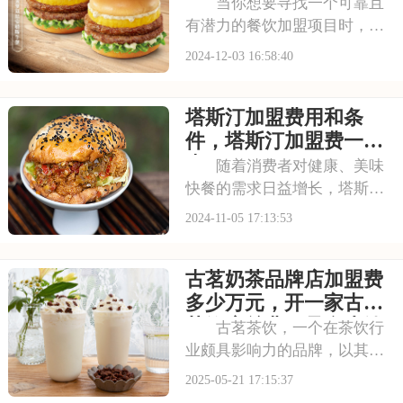
用明细表
当你想要寻找一个可靠且
有潜力的餐饮加盟项目时，德
克士无疑是一个值得期待的选
2024-12-03 16:58:40
项。德克士加盟店以其成熟的
运营体系、完善的培训机制和
塔斯汀加盟费用和条
强大的品牌影响力，为创业者
提供了全方位的支持。在这
件，塔斯汀加盟费一览
里，你可以将自己的创
表
随着消费者对健康、美味
快餐的需求日益增长，塔斯汀
以其高品质的手工汉堡和多样
2024-11-05 17:13:53
化的产品线，迎合了市场的发
展趋势。加盟塔斯汀，意味着
古茗奶茶品牌店加盟费
您将能够抓住这一市场机遇，
实现创业梦想。本文将为你详
多少万元，开一家古茗
细介绍塔斯汀加盟费
茶饮店总费用是多少钱
古茗茶饮，一个在茶饮行
业颇具影响力的品牌，以其高
品质的原料、精湛的制茶工艺
2025-05-21 17:15:37
和创新的营销策略，赢得了市