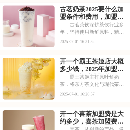
和强大的品牌扩张力，让众多
古茗奶茶2025要什么加
投资者心动不已。那么，加盟
蜜雪冰城需要多少费用呢？下
盟条件和费用，加盟需
面就来看看加盟蜜雪
要具备哪些条件
古茗茶饮深耕茶饮行业多
年，坚持使用新鲜原料，精心
调配每一杯饮品，以稳定的品
2025-07-01 16:31:52
质和良好的口碑赢得了消费者
的信赖。其看到古茗的发展潜
开一个霸王茶姬店大概
力，不少投资者想加盟。那
么，加盟古茗的费用情况如何
多少钱，2025年加盟费
呢？下面就来看看古茗
用明细与成本预算
霸王茶姬主打原叶鲜奶
茶，将东方茶文化与现代茶饮
巧妙结合。以“原叶鲜奶茶”为
2025-07-01 16:26:57
理念，门店装修充满国风韵
味。凭借独特产品与风格，在
开一个喜茶加盟费是大
茶饮市场脱颖而出。不少投资
者被其吸引，以下是开一个霸
约多少，喜茶加盟费用
王茶姬店大概多少钱，
包括哪些方面
喜茶，从创新的产品，像