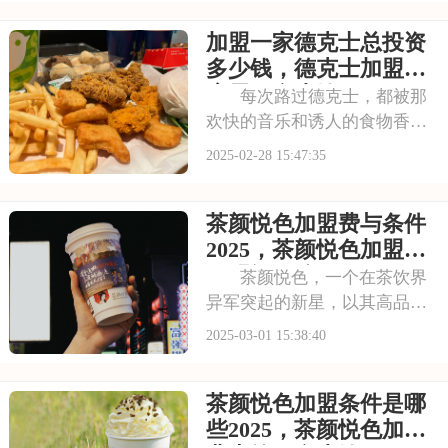
场的广泛认可。如果您怀揣着
加盟一家德克士总投资
创业梦想，渴望加入这一茶饮
巨头，那么了解古茗的加盟费
多少钱，德克士加盟开
及加盟条件将是您必
店需要多少钱
每次路过德克士，都被那
欢快的音乐和诱人的食物香气
所吸引。店里的每一款汉堡都
2025-02-28 15:47:35
料足味美，让人难以忘怀。如
果你也想拥有一家能让顾客回
茶颜悦色加盟费与条件
味的快餐店，不妨考虑加盟德
克士，开启你的美食之旅。本
2025，茶颜悦色加盟费
文将为你详细介绍加
用明细一览
茶颜悦色，一个在茶饮界
异军突起的新星，以其高品质
的产品和温馨的服务赢得了消
2025-03-01 15:38:40
费者的青睐。对于有意向加盟
的投资者来说，掌握茶颜悦色
茶颜悦色加盟条件是哪
的加盟费及条件是迈出成功的
一步。本文将为您详细介绍茶
些2025，茶颜悦色加盟