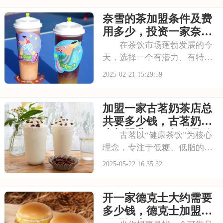
业，但又担心自己没有经验，
奈雪的茶加盟条件及费
那么加盟喜茶或许能帮到你，
它会为你提供一站式的加盟服
用多少，投资一家奈雪
务，让你轻松开店，无忧
的茶总费用是多少
在茶饮市场蓬勃发展的今
天，选择一个有潜力、有特色
的品牌至关重要。加盟奈雪的
2025-02-21 15:29:59
茶，你将踏入一个充满机遇与
挑战的新世界，与奈雪的茶一
加盟一家古茗奶茶店总
起共创茶饮事业的辉煌成就。
本文将为你揭秘奈雪的茶加盟
共要多少钱，古茗奶茶
条件及费用多少，投
店加盟费用及条件是什
古茗以“健康茶饮”为核心
么
理念，专注于低糖、低脂的饮
品配方设计，迎合了当代消费
2025-05-22 16:35:32
者对健康生活方式的追求。其
产品线涵盖果茶、奶茶等多种
开一家德克士大约需要
品类，凭借独特的口感和优质
原料，赢得了广泛的市场认
多少钱，德克士加盟费
可。请看下面是有关