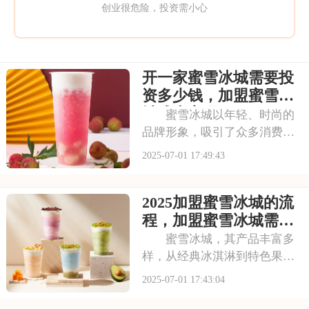
创业很危险，投资需小心
开一家蜜雪冰城需要投
资多少钱，加盟蜜雪冰
城成本高吗
蜜雪冰城以年轻、时尚的
品牌形象，吸引了众多消费者
的目光。其成熟的运营模式和
2025-07-01 17:49:43
广阔的市场前景，让不少投资
者跃跃欲试。那么，加盟蜜雪
2025加盟蜜雪冰城的流
冰城需要投入多少费用呢？以
下是开一家蜜雪冰城需要投资
程，加盟蜜雪冰城需要
多少钱，加盟蜜雪冰
具备哪些条件
蜜雪冰城，其产品丰富多
样，从经典冰淇淋到特色果
茶，满足不同消费者口味。门
2025-07-01 17:43:04
店更是遍布大街小巷，生意火
爆异常。如此强大的品牌吸引