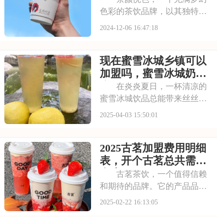
色彩的茶饮品牌，以其独特的
魅力和精致的外观，吸引了无
2024-12-06 16:47:18
数创业者的目光。加盟茶颜悦
色，意味着你将开启一段梦幻
现在蜜雪冰城乡镇可以
般的茶饮创业之旅。在这里，
你将获得全方位的支持和帮
加盟吗，蜜雪冰城奶茶
助，从选址到装修，从
店需要投资多少钱
在炎炎夏日，一杯清凉的
蜜雪冰城饮品总能带来丝丝凉
意与甜蜜。而想要成为这个备
2025-04-03 15:50:01
受欢迎品牌的加盟商，了解加
盟费用是需要的一步。以下是
2025古茗加盟费用明细
现在蜜雪冰城乡镇可以加盟
吗，蜜雪冰城奶茶店需要投资
表，开个古茗总共需要
多少钱的具体分析！希
多少万元
古茗茶饮，一个值得信赖
和期待的品牌。它的产品品质
有保障，服务贴心周到。加盟
2025-02-22 16:13:05
古茗，你将与这个成功的品牌