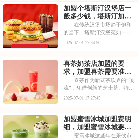
加盟个塔斯汀汉堡店一
要多少钱？下面就来看看古茗
开店加盟费及加盟条件，2025
般多少钱，塔斯汀加盟
古茗投资预
要满足哪些条件
在传统汉堡市场趋于饱和
的当下，塔斯汀汉堡宛如一股
清流，以创新的姿态闯入大众
2025-07-01 17:34:50
视野。随着品牌知名度的不断
提升，越来越多的投资者被其
喜茶奶茶店加盟的要
独特的商业模式所吸引，想要
借助塔斯汀的品牌力量开启自
求，加盟喜茶需要准备
己的创业之路。那么
哪些资金
喜茶作为新式茶饮界的“顶
流”，凭借创新的芝士茶、特色
果茶，还有时尚的门店设计，
2025-07-01 17:27:45
圈粉无数。不少投资者都在关
注这个品牌，但加盟到底要花
加盟蜜雪冰城加盟费明
多少钱？需要满足哪些条件？
以下是喜茶奶茶店加盟的要
细，加盟蜜雪冰城要多
求，加盟喜茶需要
少钱
蜜雪冰城这些年在茶饮市