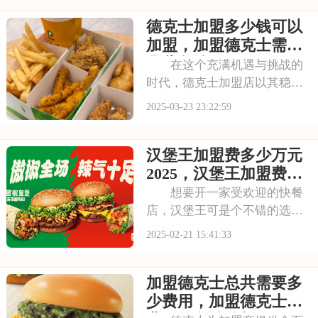
携手合作，共同开创美好的未
德克士加盟多少钱可以
来。本文将为你揭秘2025古茗
加盟费用明细表，开个古茗总
加盟，加盟德克士需要
共需要多少万元
哪些条件
在这个充满机遇与挑战的
时代，德克士加盟店以其稳健
的经营和不断创新的精神，成
2025-03-23 23:22:59
为了众多创业者心中的明灯。
加盟德克士，就是选择了一个
汉堡王加盟费多少万元
具有无限潜力的餐饮市场，一
个能够与你共同成长、共创辉
2025，汉堡王加盟费是
煌的品牌。本文将为
多少怎么加盟
想要开一家受欢迎的快餐
店，汉堡王可是个不错的选
择！汉堡王作为知名的快餐品
2025-02-21 15:41:33
牌，它的美味汉堡和独特风味
早就赢得了大家的喜爱。加盟
加盟德克士总共需要多
汉堡王，你就能拥有这个响当
当的品牌支持，还有他们成熟
少费用，加盟德克士的
的经营模式和丰富的产