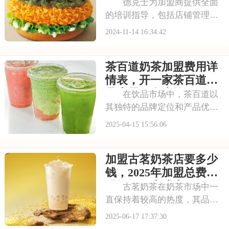
费用及条件分析
德克士为加盟商提供全面
的培训指导，包括店铺管理、
产品制作、市场营销等方面。
2024-11-14 16:34:42
加盟德克士，您将能够了解到
专业的知识和技能，为您的餐
茶百道奶茶加盟费用详
厅运营提供有力保障。本文将
为你详细介绍加盟德克士总共
情表，开一家茶百道饮
需要多少费用，加盟
品店需要多少钱
在饮品市场中，茶百道以
其独特的品牌定位和产品优
势，成功吸引了大量忠实消费
2025-04-15 15:56:06
者。无论是炎热的夏天还是寒
冷的冬天，茶百道的门店总是
加盟古茗奶茶店要多少
顾客络绎不绝。那么，加盟茶
百道需要准备多少费用呢？今
钱，2025年加盟总费用
天就来一起看看茶百道
明细及开店成本
古茗奶茶在奶茶市场中一
直保持着较高的热度，其品牌
知名度和市场占有率不断提
2025-06-17 17:37:30
升。无论是产品口味的创新，