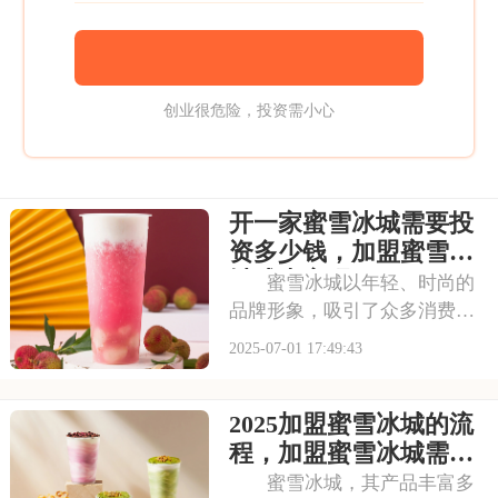
创业很危险，投资需小心
开一家蜜雪冰城需要投
资多少钱，加盟蜜雪冰
城成本高吗
蜜雪冰城以年轻、时尚的
品牌形象，吸引了众多消费者
的目光。其成熟的运营模式和
2025-07-01 17:49:43
广阔的市场前景，让不少投资
者跃跃欲试。那么，加盟蜜雪
2025加盟蜜雪冰城的流
冰城需要投入多少费用呢？以
下是开一家蜜雪冰城需要投资
程，加盟蜜雪冰城需要
多少钱，加盟蜜雪冰
具备哪些条件
蜜雪冰城，其产品丰富多