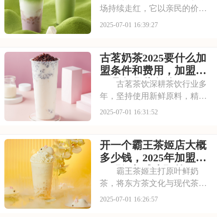
场持续走红，它以亲民的价格
和丰富的产品线，覆盖了广泛
2025-07-01 16:39:27
的消费群体。如此火爆的生意
和强大的品牌扩张力，让众多
古茗奶茶2025要什么加
投资者心动不已。那么，加盟
蜜雪冰城需要多少费用呢？下
盟条件和费用，加盟需
面就来看看加盟蜜雪
要具备哪些条件
古茗茶饮深耕茶饮行业多
年，坚持使用新鲜原料，精心
调配每一杯饮品，以稳定的品
2025-07-01 16:31:52
质和良好的口碑赢得了消费者
的信赖。其看到古茗的发展潜
开一个霸王茶姬店大概
力，不少投资者想加盟。那
么，加盟古茗的费用情况如何
多少钱，2025年加盟费
呢？下面就来看看古茗
用明细与成本预算
霸王茶姬主打原叶鲜奶
茶，将东方茶文化与现代茶饮
巧妙结合。以“原叶鲜奶茶”为
2025-07-01 16:26:57
理念，门店装修充满国风韵