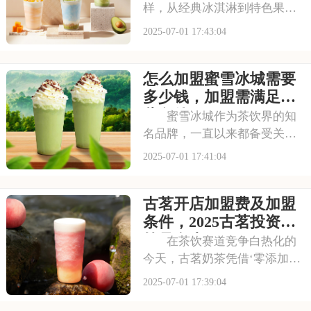
样，从经典冰淇淋到特色果
茶，满足不同消费者口味。门
2025-07-01 17:43:04
店更是遍布大街小巷，生意火
爆异常。如此强大的品牌吸引
怎么加盟蜜雪冰城需要
力和市场潜力，让众多投资者
心动不已，那么加盟蜜雪冰城
多少钱，加盟需满足哪
需要多少费用呢？以下
些条件
蜜雪冰城作为茶饮界的知
名品牌，一直以来都备受关
注。它以丰富的产品线和高性
2025-07-01 17:41:04
价比，赢得了消费者的口碑和
忠诚度。无论是学生党还是上
古茗开店加盟费及加盟
班族，都是蜜雪冰城的忠实粉
丝。那么，加盟蜜雪冰城的费
条件，2025古茗投资预
用究竟是多少呢？下面
算是多少
在茶饮赛道竞争白热化的
今天，古茗奶茶凭借‘零添加、
低糖健康’的差异化定位，深受
2025-07-01 17:39:04
消费者的喜爱，吸引了不少投
资者的关注，加盟一家古茗需