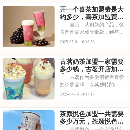
味。凭借独特产品与风格，在
开一个喜茶加盟费是大
茶饮市场脱颖而出。不少投资
者被其吸引，以下是开一个霸
约多少，喜茶加盟费用
王茶姬店大概多少钱，
包括哪些方面
喜茶，从创新的产品，像
多肉葡萄家族等爆款，到与知
名品牌跨界联名提升影响力，
2025-07-01 16:18:56
喜茶在市场上不断扩大影响
力。以下是开一个喜茶加盟费
古茗奶茶加盟一家需要
是大约多少，喜茶加盟费用包
括哪些方面的具体分析！希望
多少钱，古茗开店加盟
能为您提供参考~
费用一览表
古茗作为备受消费者喜爱
的茶饮品牌，以其独特的口
感、丰富的产品线以及深厚的
2025-04-16 14:17:18
品牌底蕴，吸引了无数创业者
的目光。如今，随着古茗品牌
茶颜悦色加盟一共需要
影响力的不断扩大，越来越多
的创业者开始考虑加盟古茗，
多少万元，茶颜悦色加
今天，我们就来详细剖
盟条件及费用是多少
茶颜悦色，一个充满梦幻