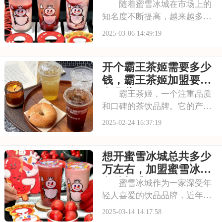
能为您提供参考~
件和流程2025
随着蜜雪冰城在市场上的
知名度不断提高，越来越多的
创业者对其加盟模式产生兴
2025-03-06 14:49:19
趣。本文将为您详细介绍蜜雪
冰城的加盟费及加盟条件，帮
开个霸王茶姬需要多少
助您更好地评估这一投资项
目，为您的创业梦想奠定基
钱，霸王茶姬加盟要求
础。请看下面是有关于蜜雪
有哪些
霸王茶姬，一个注重品质
和口碑的茶饮品牌。它的产品
每一杯都精心制作，确保顾客
2025-02-24 16:37:19
能够品尝到好的味道，加盟霸
王茶姬，你将拥有这份对品质
想开蜜雪冰城总共多少
的执着追求，让店铺成为顾客
心中的选择。本文将为你揭秘
万左右，加盟蜜雪冰城
开个霸王茶姬需要多
条件标准
蜜雪冰城作为一家深受年
轻人喜爱的饮品品牌，近年来
发展势头迅猛，加盟店遍布我
2025-03-14 14:17:58
国。许多投资者都对加盟蜜雪