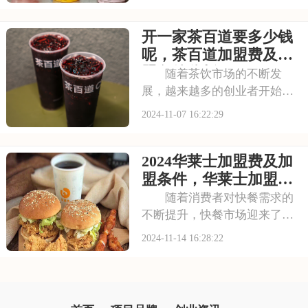
的产品线和充满活力的品牌形
象，迅速在年轻消费者群体中
开一家茶百道要多少钱
站稳脚跟。无论是繁华都市的
街头巷尾，还是小镇的热闹集
呢，茶百道加盟费及加
市，都能看到蜜雪冰
盟条件分析
随着茶饮市场的不断发
展，越来越多的创业者开始关
注这个充满机遇的行业。茶百
2024-11-07 16:22:29
道作为茶饮行业的佼佼者，以
其卓越的品质和创新的口感赢
2024华莱士加盟费及加
得了消费者的广泛认可。加盟
茶百道，意味着你将与这个备
盟条件，华莱士加盟费
受市场欢迎的品牌共享
一共需要多少钱
随着消费者对快餐需求的
不断提升，快餐市场迎来了新
的发展机遇。华莱士，作为快
2024-11-14 16:28:22
餐行业的佼佼者，以其高品质
的产品和独特的品牌文化，为
加盟商提供了广阔的发展空间
和无限的商机。加盟我们，让