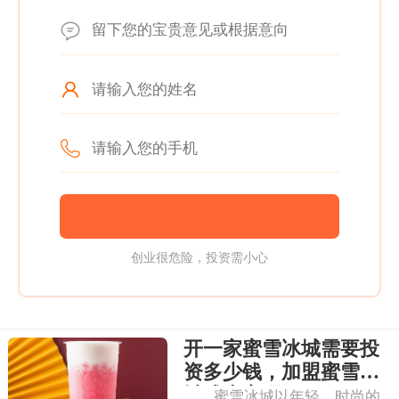
创业很危险，投资需小心
开一家蜜雪冰城需要投
资多少钱，加盟蜜雪冰
城成本高吗
蜜雪冰城以年轻、时尚的