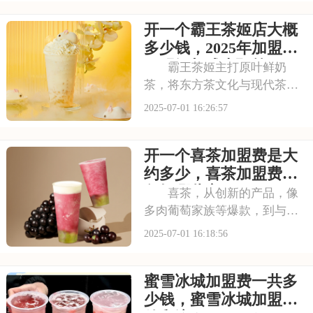
的信赖。其看到古茗的发展潜
开一个霸王茶姬店大概
力，不少投资者想加盟。那
么，加盟古茗的费用情况如何
多少钱，2025年加盟费
呢？下面就来看看古茗
用明细与成本预算
霸王茶姬主打原叶鲜奶
茶，将东方茶文化与现代茶饮
巧妙结合。以“原叶鲜奶茶”为
2025-07-01 16:26:57
理念，门店装修充满国风韵
味。凭借独特产品与风格，在
开一个喜茶加盟费是大
茶饮市场脱颖而出。不少投资
者被其吸引，以下是开一个霸
约多少，喜茶加盟费用
王茶姬店大概多少钱，
包括哪些方面
喜茶，从创新的产品，像
多肉葡萄家族等爆款，到与知
名品牌跨界联名提升影响力，
2025-07-01 16:18:56
喜茶在市场上不断扩大影响
力。以下是开一个喜茶加盟费
蜜雪冰城加盟费一共多
是大约多少，喜茶加盟费用包
括哪些方面的具体分析！希望
少钱，蜜雪冰城加盟条