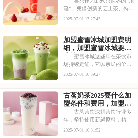
哪些资金
喜茶作为新式茶饮界的“顶
流”，凭借创新的芝士茶、特色
果茶，还有时尚的门店设计，
2025-07-01 17:27:45
圈粉无数。不少投资者都在关
注这个品牌，但加盟到底要花
加盟蜜雪冰城加盟费明
多少钱？需要满足哪些条件？
以下是喜茶奶茶店加盟的要
细，加盟蜜雪冰城要多
求，加盟喜茶需要
少钱
蜜雪冰城这些年在茶饮市
场持续走红，它以亲民的价格
和丰富的产品线，覆盖了广泛
2025-07-01 16:39:27
的消费群体。如此火爆的生意
和强大的品牌扩张力，让众多
古茗奶茶2025要什么加
投资者心动不已。那么，加盟
蜜雪冰城需要多少费用呢？下
盟条件和费用，加盟需
面就来看看加盟蜜雪
要具备哪些条件
古茗茶饮深耕茶饮行业多
年，坚持使用新鲜原料，精心
调配每一杯饮品，以稳定的品
2025-07-01 16:31:52
质和良好的口碑赢得了消费者