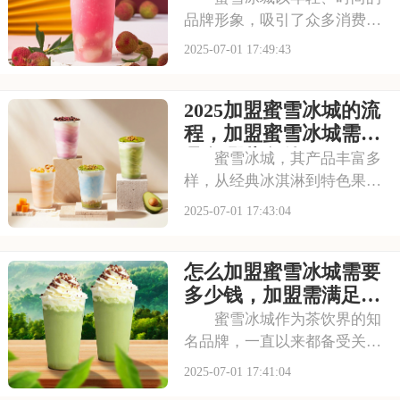
品牌形象，吸引了众多消费者
的目光。其成熟的运营模式和
2025-07-01 17:49:43
广阔的市场前景，让不少投资
者跃跃欲试。那么，加盟蜜雪
2025加盟蜜雪冰城的流
冰城需要投入多少费用呢？以
下是开一家蜜雪冰城需要投资
程，加盟蜜雪冰城需要
多少钱，加盟蜜雪冰
具备哪些条件
蜜雪冰城，其产品丰富多
样，从经典冰淇淋到特色果
茶，满足不同消费者口味。门
2025-07-01 17:43:04
店更是遍布大街小巷，生意火
爆异常。如此强大的品牌吸引
怎么加盟蜜雪冰城需要
力和市场潜力，让众多投资者
心动不已，那么加盟蜜雪冰城
多少钱，加盟需满足哪
需要多少费用呢？以下
些条件
蜜雪冰城作为茶饮界的知
名品牌，一直以来都备受关
注。它以丰富的产品线和高性
2025-07-01 17:41:04
价比，赢得了消费者的口碑和