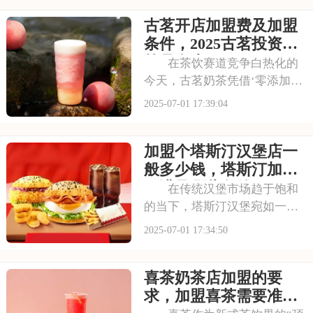
忠诚度。无论是学生党还是上
古茗开店加盟费及加盟
班族，都是蜜雪冰城的忠实粉
丝。那么，加盟蜜雪冰城的费
条件，2025古茗投资预
用究竟是多少呢？下面
算是多少
在茶饮赛道竞争白热化的
今天，古茗奶茶凭借‘零添加、
低糖健康’的差异化定位，深受
2025-07-01 17:39:04
消费者的喜爱，吸引了不少投
资者的关注，加盟一家古茗需
加盟个塔斯汀汉堡店一
要多少钱？下面就来看看古茗
开店加盟费及加盟条件，2025
般多少钱，塔斯汀加盟
古茗投资预
要满足哪些条件
在传统汉堡市场趋于饱和
的当下，塔斯汀汉堡宛如一股
清流，以创新的姿态闯入大众
2025-07-01 17:34:50
视野。随着品牌知名度的不断
提升，越来越多的投资者被其
喜茶奶茶店加盟的要
独特的商业模式所吸引，想要
借助塔斯汀的品牌力量开启自
求，加盟喜茶需要准备
己的创业之路。那么