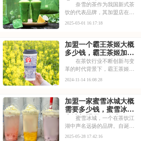
你也想开一家快餐店，
几万元左右
奈雪的茶作为我国新式茶
饮的代表品牌，其加盟店在我
国范围内迅速扩张，备受投资
2025-03-01 16:17:18
者关注。许多创业者都对加盟
奈雪的茶充满兴趣，但在此之
加盟一个霸王茶姬大概
前，了解其加盟费及条件是至
关重要的。本文将为您揭秘奈
多少钱，霸王茶姬加盟
雪的茶加盟的详细情
需要多少万元
在茶饮行业不断创新与变
革的时代背景下，霸王茶姬以
其独特的品牌定位和不断创新
2024-11-14 16:08:28
的产品线，赢得了市场的广泛
认可。加盟我们，你将获得品
加盟一家蜜雪冰城大概
牌的全面赋能，包括技术支
持、运营指导、市场推广等全
需要多少钱，蜜雪冰城
方位服务，助你轻松创
申请加盟需要多少钱
蜜雪冰城，一个在茶饮江
湖中声名远扬的品牌。自诞生
以来，它以亲民的价格、丰富
2025-05-28 17:42:16