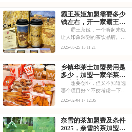
冰城充满信心。本文将为您详
霸王茶姬加盟需要多少
细介绍蜜雪冰城的加盟费用及
加盟条件，助您更好地把握这
钱左右，开一家霸王茶
一创业机会。请看下
姬需要投资多少钱
霸王茶姬，一个听起来就
让人印象深刻的茶饮品牌。它
的产品不仅口感独特，而且文
2025-03-25 15:11:21
化内涵丰富，深受消费者喜
爱。如果你也想要创业，却苦
乡镇华莱士加盟费用是
于找不到合适的项目，那么霸
王茶姬的加盟机会不能错过。
多少，加盟一家华莱士
本文将为你揭秘霸王茶
要多少钱呢
想要创业，但又不知道选
哪个项目好？不妨考虑一下华
莱士加盟。华莱士，这个名字
2025-02-04 17:12:35
听起来就挺亲切，它的快餐店
开满了大街小巷，汉堡、炸
奈雪的茶加盟费及条件
鸡、饮料，价格实惠，味道也
不错，深受大家的喜爱。如果
2025，奈雪的茶加盟费